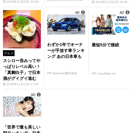
2019年11月15日 21:00
2019年11月12日 19:00
AD
AD
わずか1年でオーナ
最短5分で接続
ーが手放す車ランキ
グルメ
ング あの日本車も
スシロー呑みってや
っぱりレベル高い！
「真鯛白子」で日本
PR Skyrocket株式会社
PR LotusFlare Inc
酒がグイグイ進む
2019年11月11日 17:30
AD
「世界で最も美しい
顔ランキング」日本