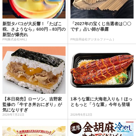
新型タバコが大反響！「たばこ
「2027年の宝くじ当選者は〇〇
税、さようなら」600円→83円の
です」占い師が暴露
新型が爆売れ
PR(株式会社HAL)
PR(合同会社デジタルファーム )
【本日発売】ローソン、吉野家
1本うな重に大海老入りも！ほっ
監修の「牛すき丼おにぎり」が
ともっと「うな重」今年も登場
気になりすぎ
2026年7月21日
2026年6月12日