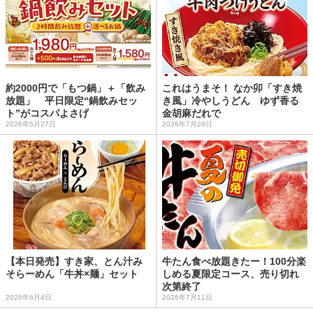
約2000円で「もつ鍋」＋「飲み
これはうまそ！ なか卯「すき焼
放題」 平日限定“鍋飲みセッ
き風」冷やしうどん ゆず香る
ト”がコスパよさげ
金胡麻だれで
2026年5月27日
2026年7月29日
【本日発売】すき家、とん汁み
牛たん食べ放題きたー！100分楽
そらーめん「牛丼×麺」セット
しめる夏限定コース、売り切れ
次第終了
2026年6月4日
2026年7月11日