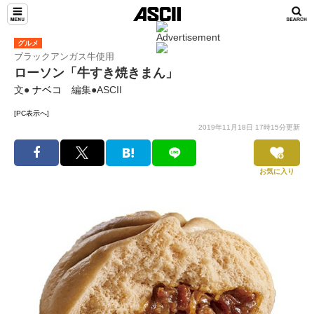
グルメ
ブラックアンガス牛使用
ローソン「牛すき焼きまん」
文●
ナベコ
編集●ASCII
[PC表示へ]
2019年11月18日 17時15分更新
お気に入り