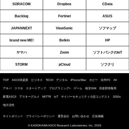
SORACOM
Dropbox
CData
Backlog
Fortinet
ASUS
JAPANNEXT
ViewSonic
ソフマップ
brand new ME!
Belkin
HP
ヤマハ
Zoom
ソフトバンクのIoT
STORM
pCloud
ソフクリ
TOP
ASCII倶楽部
ビジネス
TECH
デジタル
iPhone/Mac
ホビー
自作PC
AV
アキバ
スマホ
スタートアップ
プログラミング+
ゲーム
格安SIM
倶楽部情報局
家電ASCII
アスキーグルメ
MITTR
IoT
サイバーセキュリティ小説コンテスト
SDGs
地方活性
サイトポリシー
プライバシーポリシー
運営会社
お問い合わせ
広告掲載
© KADOKAWA ASCII Research Laboratories, Inc. 2026