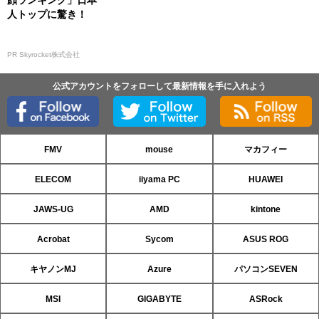
人トップに驚き！
PR Skyrocket株式会社
公式アカウントをフォローして最新情報を手に入れよう
FMV
mouse
マカフィー
ELECOM
iiyama PC
HUAWEI
JAWS-UG
AMD
kintone
Acrobat
Sycom
ASUS ROG
キヤノンMJ
Azure
パソコンSEVEN
MSI
GIGABYTE
ASRock