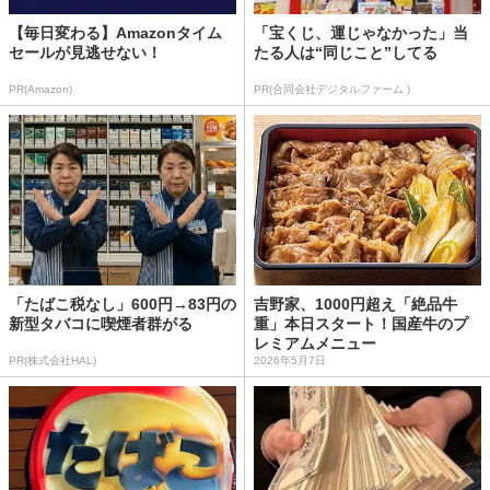
【毎日変わる】Amazonタイム
「宝くじ、運じゃなかった」当
セールが見逃せない！
たる人は“同じこと”してる
PR(Amazon)
PR(合同会社デジタルファーム )
「たばこ税なし」600円→83円の
吉野家、1000円超え「絶品牛
新型タバコに喫煙者群がる
重」本日スタート！国産牛のプ
レミアムメニュー
PR(株式会社HAL)
2026年5月7日