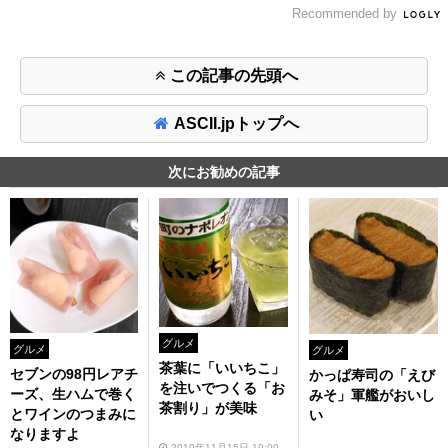
Recommended by
この記事の先頭へ
ASCII.jpトップへ
次にお勧めの記事
グルメ
グルメ
グルメ
茶葉に「いいちこ」
セブンの98円レアチ
かっぱ寿司の「えび
を注いでつくる「お
ーズ、生ハムで巻く
みそ」軍艦がおいし
茶割り」が美味
とワインのつまみに
い
なりますよ
2019年11月15日 19:00