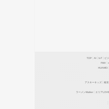
TOP
AI
IoT
ビ
FMV
HUAWEI
アスキーキッズ
格安
ラーメンWalker
エリアLOVEW