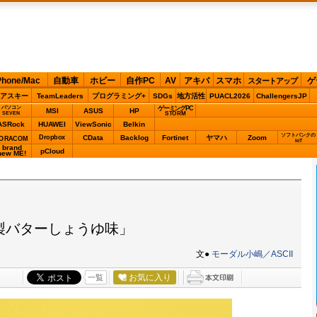
Phone/Mac
自動車
ホビー
自作PC
AV
アキバ
スマホ
ゲ
スタートアップ
アスキー
TeamLeaders
プログラミング+
SDGs
地方活性
PUACL2026
ChallengersJP
パソコン
ゲーミングPC
MSI
ASUS
HP
STORM
SEVEN
ASRock
HUAWEI
ViewSonic
Belkin
ソフトバンクの
Dropbox
CData
Backlog
Fortinet
ヤマハ
Zoom
ORACOM
IoT
brand
pCloud
new ME!
製バターしょうゆ味」
文●
モーダル小嶋／ASCII
お気に入り
一覧