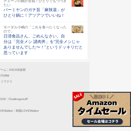
チェーンの鍋が至福！ひとりでもつつき
たい
バーミヤンのガチ旨「麻辣湯」が
ひとり鍋に！アツアツでいいね！
モーダル小嶋の「これを食べたくなった
ので」
日清食品さん、ごめんなさい。自
分は「完全メシ 謎肉丼」を“完全メシじゃ
ありませんでした〜！”というドッキリだと
思っています
ゲーム
ASCII倶楽部
STORM
ソフクリ
2026
ChallengersJP
EWalker
戦国LOVEWalker