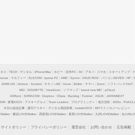
ジネス
TECH
デジタル
iPhone/Mac
ホビー
自作PC
AV
アキバ
スマホ
スタートアップ
mouse
マカフィー
ELECOM
iiyama PC
AMD
Sycom
ASUS ROG
パソコンSEVEN
HP
JAWS-UG
kintone
Acrobat
キヤノンMJ
Azure
Belkin
ヤマハ
Zoom
ソフトバンクのIoT
MSI
GIGABYTE
ViewSonic
ソフマップ
brand new ME!
pCloud
ASRock
SORACOM
Dropbox
CData
Backlog
Fortinet
ASUS
JAPANNEXT
SIM
家電ASCII
アスキーグルメ
Team Leaders
プログラミング＋
地方活性
SDGs
PUACL
今日の必読記事
週刊アスキー
デジタル用語辞典
mobileASCII
MITテクノロジーレビュー
alker
横浜LOVEWalker
西新宿LOVEWalker
夜景LOVEWalker
九州LOVEWalker
丸の内LOV
サイトポリシー
プライバシーポリシー
運営会社
お問い合わせ
広告掲載