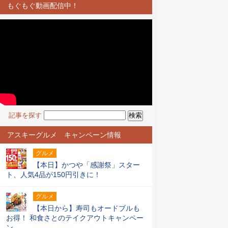
もぐもぐ動画配信中！
記事を探す
アスキーグルメ キャンペーン情報
グルメ
【本日】かつや「感謝祭」スター
ト、人気4品が150円引きに！
グルメ
【本日から】寿司もオードブルも
お得！ 和食さとのテイクアウトキャンペー
ン