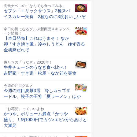
肉食ナベコの「なんでも食べてみる」
セブン「エリックサウス」2種スパ
イスカレー実食 2種なのに3度おいしいぞ
今日の気になるグルメ新商品＆キャンペ
ーン情報！
【本日発売】これはうまそ！ なか
卯「すき焼き風」冷やしうどん ゆず香る
金胡麻だれで
俺たちの「うなぎ」2026年！
牛丼チェーンのうなぎ食べ比べ！
吉野家・すき家・松屋・なか卯を実食
今週の注目グルメ
今週の注目夏麺3選 冷しカップヌ
ードル、餃子の王将「夏ラーメン」ほか
「お花見」っていいよね
かつや、ボリューム満点「かつや
盛り」！約1000円でカツ×エビ×からあげと
大満足