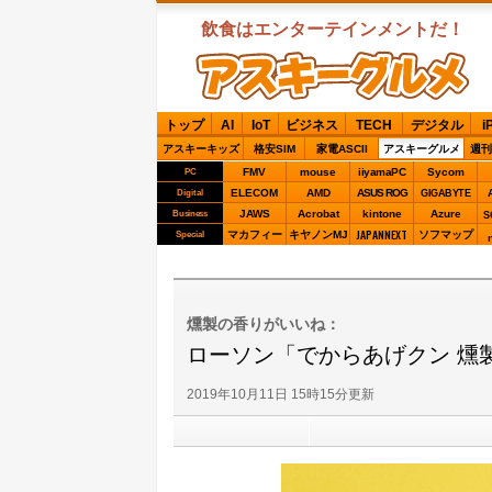
飲食はエンターテインメントだ！
ASCIIグルメ
トップ
AI
IoT
ビジネス
TECH
デジタル
i
アスキーキッズ
格安SIM
家電ASCII
アスキーグルメ
週刊
FMV
mouse
iiyamaPC
Sycom
PC
ELECOM
AMD
ASUS ROG
Digital
GIGABYTE
JAWS
Acrobat
kintone
Azure
Business
S
JAPANNEXT
マカフィー
キヤノンMJ
ソフマップ
Special
燻製の香りがいいね：
ローソン「でからあげクン 燻
2019年10月11日 15時15分更新