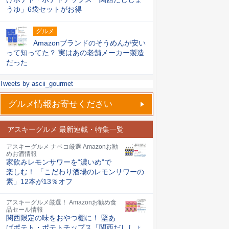
うゆ」6袋セットがお得
グルメ
Amazonブランドのそうめんが安い
って知ってた？ 実はあの老舗メーカー製造
だった
Tweets by ascii_gourmet
グルメ情報お寄せください
アスキーグルメ 最新連載・特集一覧
アスキーグルメ ナベコ厳選 Amazonお勧
めお酒情報
家飲みレモンサワーを“濃いめ”で
楽しむ！ 「こだわり酒場のレモンサワーの
素」12本が13％オフ
アスキーグルメ厳選！ Amazonお勧め食
品セール情報
関西限定の味をおやつ棚に！ 堅あ
げポテト・ポテトチップス「関西だししょ