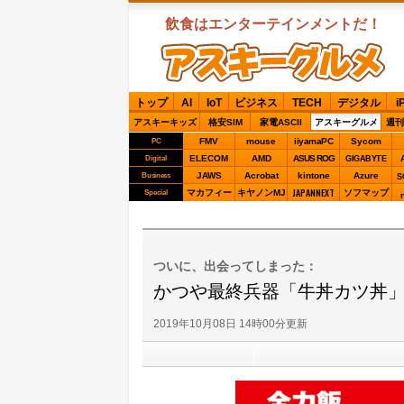
飲食はエンターテインメントだ！
ASCIIグルメ
トップ
AI
IoT
ビジネス
TECH
デジタル
i
アスキーキッズ
格安SIM
家電ASCII
アスキーグルメ
週刊
FMV
mouse
iiyamaPC
Sycom
PC
ELECOM
AMD
ASUS ROG
Digital
GIGABYTE
JAWS
Acrobat
kintone
Azure
Business
S
JAPANNEXT
マカフィー
キヤノンMJ
ソフマップ
Special
ついに、出会ってしまった：
かつや最終兵器「牛丼カツ丼
2019年10月08日 14時00分更新