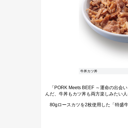
牛丼カツ丼
「PORK Meets BEEF ～運命
んだ、牛丼もカツ丼も両方楽しみたい人
80gロースカツを2枚使用した「特盛牛