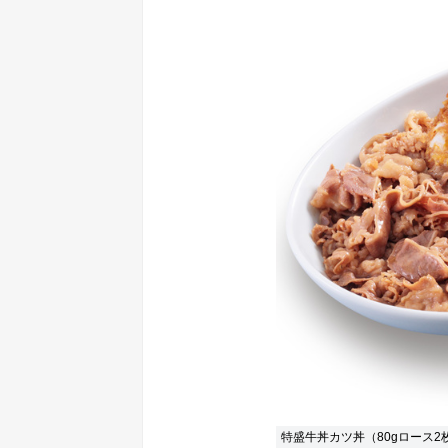
特盛牛丼カツ丼（80gロース2