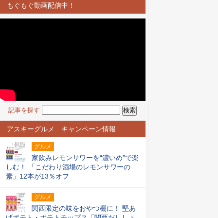
もぐもぐ動画配信中！
記事を探す
アスキーグルメ キャンペーン情報
グルメ
家飲みレモンサワーを“濃いめ”で楽
しむ！ 「こだわり酒場のレモンサワーの
素」12本が13％オフ
グルメ
関西限定の味をおやつ棚に！ 堅あ
げポテト・ポテトチップス「関西だししょ