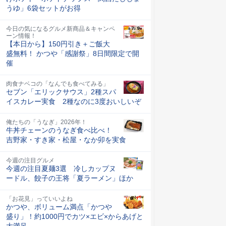
うゆ」6袋セットがお得
今日の気になるグルメ新商品＆キャンペ
ーン情報！
【本日から】150円引き＋ご飯大
盛無料！ かつや「感謝祭」8日間限定で開
催
肉食ナベコの「なんでも食べてみる」
セブン「エリックサウス」2種スパ
イスカレー実食 2種なのに3度おいしいぞ
俺たちの「うなぎ」2026年！
牛丼チェーンのうなぎ食べ比べ！
吉野家・すき家・松屋・なか卯を実食
今週の注目グルメ
今週の注目夏麺3選 冷しカップヌ
ードル、餃子の王将「夏ラーメン」ほか
「お花見」っていいよね
かつや、ボリューム満点「かつや
盛り」！約1000円でカツ×エビ×からあげと
大満足