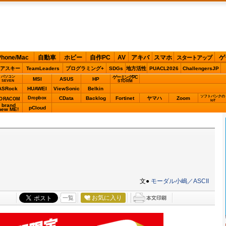
Phone/Mac
自動車
ホビー
自作PC
AV
アキバ
スマホ
ゲ
スタートアップ
アスキー
TeamLeaders
プログラミング+
SDGs
地方活性
PUACL2026
ChallengersJP
パソコン
ゲーミングPC
MSI
ASUS
HP
STORM
SEVEN
ASRock
HUAWEI
ViewSonic
Belkin
ソフトバンクの
Dropbox
CData
Backlog
Fortinet
ヤマハ
Zoom
ORACOM
IoT
brand
pCloud
new ME!
」
文●
モーダル小嶋／ASCII
お気に入り
一覧