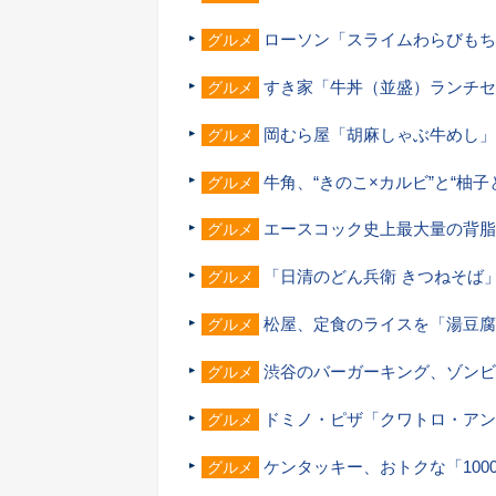
ローソン「スライムわらびもち
グルメ
すき家「牛丼（並盛）ランチセッ
グルメ
岡むら屋「胡麻しゃぶ牛めし」
グルメ
牛角、“きのこ×カルビ”と“柚子
グルメ
エースコック史上最大量の背脂
グルメ
「日清のどん兵衛 きつねそば
グルメ
松屋、定食のライスを「湯豆腐
グルメ
渋谷のバーガーキング、ゾンビ
グルメ
ドミノ・ピザ「クワトロ・アン
グルメ
ケンタッキー、おトクな「100
グルメ