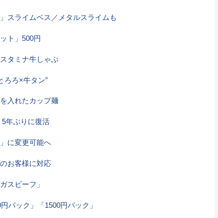
」スライムベス／メタルスライムも
ト」500円
スタミナ牛しゃぶ
とろろ×牛タン”
を入れたカップ麺
」5年ぶりに復活
」に変更可能へ
のお客様に対応
ガスビーフ」
0円パック」「1500円パック」