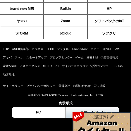
brand new ME!
Belkin
HP
ヤマハ
Zoom
ソフトバンクのIoT
STORM
pCloud
ソフクリ
TOP
ASCII倶楽部
ビジネス
TECH
デジタル
iPhone/Mac
ホビー
自作PC
AV
アキバ
スマホ
スタートアップ
プログラミング+
ゲーム
格安SIM
倶楽部情報局
家電ASCII
アスキーグルメ
MITTR
IoT
サイバーセキュリティ小説コンテスト
SDGs
地方活性
サイトポリシー
プライバシーポリシー
運営会社
お問い合わせ
広告掲載
© KADOKAWA ASCII Research Laboratories, Inc. 2026
表示形式
PC
スマートフォン