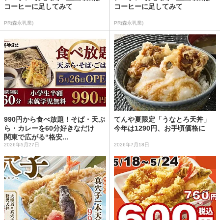
コーヒーに足してみて
コーヒーに足してみて
PR(森永乳業)
PR(森永乳業)
990円から食べ放題！そば・天ぷ
てんや夏限定「うなとろ天丼」
ら・カレーを60分好きなだけ
今年は1290円、お手頃価格に
関東で広がる“格安...
2026年5月27日
2026年7月18日