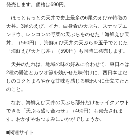
発売します。価格は690円。
ほっともっとの天丼で史上最多の6尾のえびが特徴の
天丼。3尾のえび、イカ、白身肴の天ぷら、スナップエ
ンドウ、レンコンの野菜の天ぷらをのせた「海鮮えび天
丼」（560円）、海鮮えび天丼の天ぷらを玉子でとじた
「海鮮えび天とじ丼」（590円）も同時に発売します。
天丼のたれは、地域の味の好みに合わせて、東日本は
2種の醤油とカツオ節を効かせた味付けに、西日本はだ
しのコクとまろやかな甘味を感じる味わいに仕立てたと
のこと。
なお、海鮮えび天丼の天ぷら部分だけをテイクアウト
できる「天ぷら盛り合わせ」（460円）も発売されま
す。おかずやおつまみにいかがでしょうか。
■関連サイト