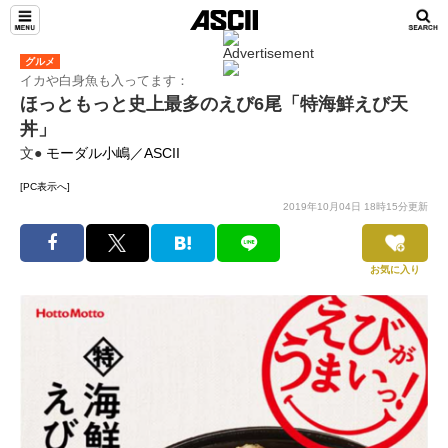
グルメ
イカや白身魚も入ってます：
ほっともっと史上最多のえび6尾「特海鮮えび天
丼」
文●
モーダル小嶋／ASCII
[PC表示へ]
2019年10月04日 18時15分更新
お気に入り