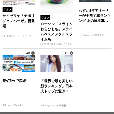
グルメ
わずか1年でオーナ
ーが手放す車ランキ
サイゼリヤ「ナポリ
グルメ
ング あの日本車も
ジェノベーゼ」新登
ローソン「スライム
場
わらびもち」スライ
ムベス／メタルスラ
PR Skyrocket株式会社
2019年10月01日 16:15
イムも
2019年09月20日 16:00
AD
AD
最短5分で接続
「世界で最も美しい
顔ランキング」日本
人トップに驚き！
PR LotusFlare Inc
PR Skyrocket株式会社