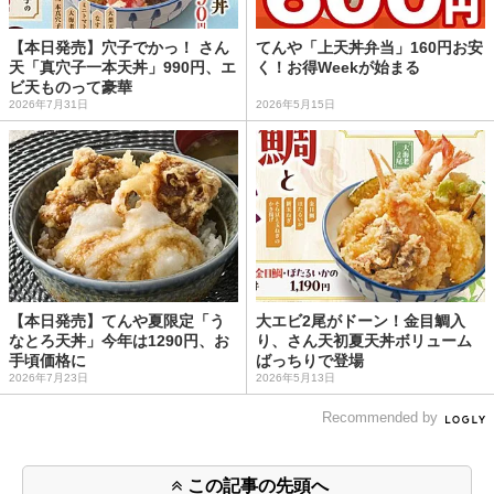
【本日発売】穴子でかっ！ さん
てんや「上天丼弁当」160円お安
天「真穴子一本天丼」990円、エ
く！お得Weekが始まる
ビ天ものって豪華
2026年7月31日
2026年5月15日
【本日発売】てんや夏限定「う
大エビ2尾がドーン！金目鯛入
なとろ天丼」今年は1290円、お
り、さん天初夏天丼ボリューム
手頃価格に
ばっちりで登場
2026年7月23日
2026年5月13日
Recommended by
この記事の先頭へ