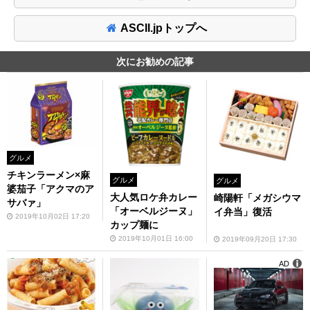
ASCII.jpトップへ
次にお勧めの記事
グルメ
チキンラーメン×麻
グルメ
グルメ
婆茄子「アクマのア
大人気ロケ弁カレー
崎陽軒「メガシウマ
サバァ」
「オーベルジーヌ」
イ弁当」復活
2019年10月02日 17:20
カップ麺に
2019年10月01日 16:00
2019年09月20日 17:30
AD