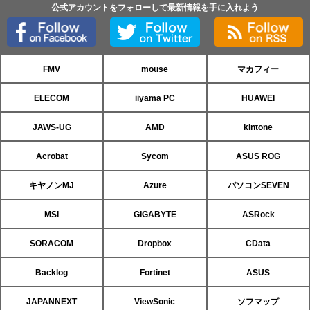
公式アカウントをフォローして最新情報を手に入れよう
FMV
mouse
マカフィー
ELECOM
iiyama PC
HUAWEI
JAWS-UG
AMD
kintone
Acrobat
Sycom
ASUS ROG
キヤノンMJ
Azure
パソコンSEVEN
MSI
GIGABYTE
ASRock
SORACOM
Dropbox
CData
Backlog
Fortinet
ASUS
JAPANNEXT
ViewSonic
ソフマップ