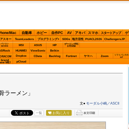
Phone/Mac
自動車
ホビー
自作PC
AV
アキバ
スマホ
ゲ
スタートアップ
アスキー
TeamLeaders
プログラミング+
SDGs
地方活性
PUACL2026
ChallengersJP
パソコン
ゲーミングPC
MSI
ASUS
HP
STORM
SEVEN
ASRock
HUAWEI
ViewSonic
Belkin
ソフトバンクの
Dropbox
CData
Backlog
Fortinet
ヤマハ
Zoom
ORACOM
IoT
brand
pCloud
new ME!
豚骨ラーメン」
文●
モーダル小嶋／ASCII
お気に入り
一覧