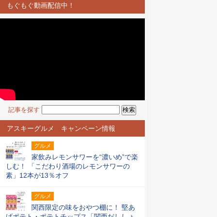
もぐもぐ動画配信中！
記事を探す
アスキーグルメ キャンペーン情報
グルメ
家飲みレモンサワーを“濃いめ”で楽
しむ！ 「こだわり酒場のレモンサワーの
素」12本が13％オフ
グルメ
関西限定の味をおやつ棚に！ 堅あ
げポテト・ポテトチップス「関西だししょ