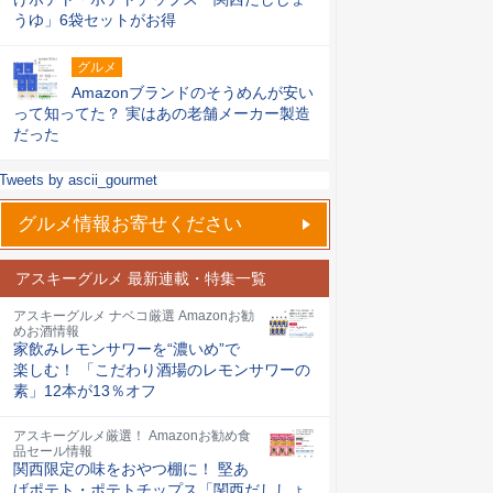
うゆ」6袋セットがお得
グルメ
Amazonブランドのそうめんが安い
って知ってた？ 実はあの老舗メーカー製造
だった
Tweets by ascii_gourmet
グルメ情報お寄せください
アスキーグルメ 最新連載・特集一覧
アスキーグルメ ナベコ厳選 Amazonお勧
めお酒情報
家飲みレモンサワーを“濃いめ”で
楽しむ！ 「こだわり酒場のレモンサワーの
素」12本が13％オフ
アスキーグルメ厳選！ Amazonお勧め食
品セール情報
関西限定の味をおやつ棚に！ 堅あ
げポテト・ポテトチップス「関西だししょ