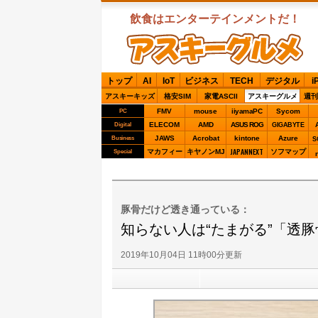
飲食はエンターテインメントだ！
ASCIIグルメ
トップ
AI
IoT
ビジネス
TECH
デジタル
i
アスキーキッズ
格安SIM
家電ASCII
アスキーグルメ
週刊
FMV
mouse
iiyamaPC
Sycom
PC
ELECOM
AMD
ASUS ROG
Digital
GIGABYTE
JAWS
Acrobat
kintone
Azure
Business
S
JAPANNEXT
マカフィー
キヤノンMJ
ソフマップ
Special
豚骨だけど透き通っている：
知らない人は“たまがる”「透
2019年10月04日 11時00分更新