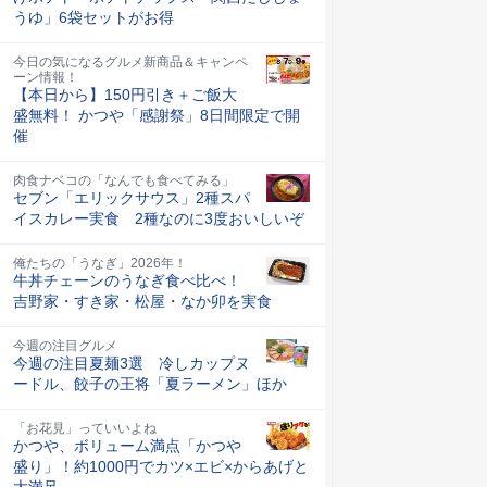
うゆ」6袋セットがお得
今日の気になるグルメ新商品＆キャンペ
ーン情報！
【本日から】150円引き＋ご飯大
盛無料！ かつや「感謝祭」8日間限定で開
催
肉食ナベコの「なんでも食べてみる」
セブン「エリックサウス」2種スパ
イスカレー実食 2種なのに3度おいしいぞ
俺たちの「うなぎ」2026年！
牛丼チェーンのうなぎ食べ比べ！
吉野家・すき家・松屋・なか卯を実食
今週の注目グルメ
今週の注目夏麺3選 冷しカップヌ
ードル、餃子の王将「夏ラーメン」ほか
「お花見」っていいよね
かつや、ボリューム満点「かつや
盛り」！約1000円でカツ×エビ×からあげと
大満足