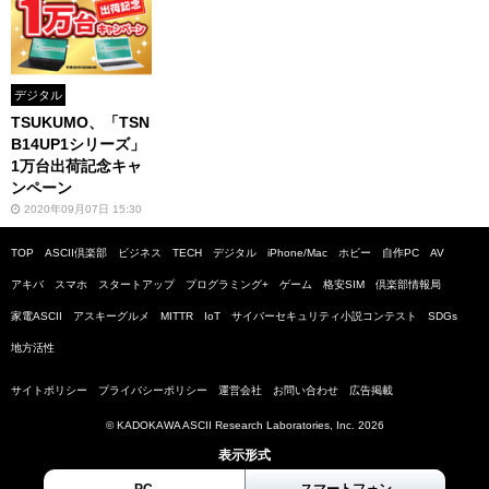
デジタル
TSUKUMO、「TSN
B14UP1シリーズ」
1万台出荷記念キャ
ンペーン
2020年09月07日 15:30
TOP
ASCII倶楽部
ビジネス
TECH
デジタル
iPhone/Mac
ホビー
自作PC
AV
アキバ
スマホ
スタートアップ
プログラミング+
ゲーム
格安SIM
倶楽部情報局
家電ASCII
アスキーグルメ
MITTR
IoT
サイバーセキュリティ小説コンテスト
SDGs
地方活性
サイトポリシー
プライバシーポリシー
運営会社
お問い合わせ
広告掲載
© KADOKAWA ASCII Research Laboratories, Inc. 2026
表示形式
PC
スマートフォン