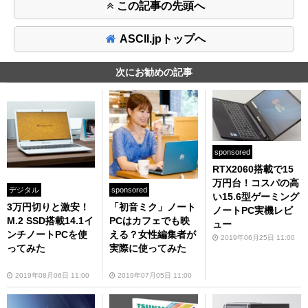
この記事の先頭へ
ASCII.jpトップへ
次にお勧めの記事
sponsored
RTX2060搭載で15
万円台！コスパの高
デジタル
sponsored
い15.6型ゲーミング
3万円切りと激安！
「初音ミク」ノート
ノートPC実機レビ
M.2 SSD搭載14.1イ
PCはカフェでも映
ュー
ンチノートPCを使
える？女性編集者が
2019年06月25日 11:00
ってみた
実際に使ってみた
2019年08月06日 11:00
2019年07月05日 11:00