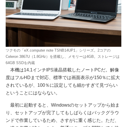
ツクモの「eX.computer note TSNB14UP1」シリーズ。2コアの
Celeron 3867U（1.8GHz）を搭載し、メモリーは4GB。ストレージは
64GB SSDを内蔵
本機は14.1インチIPS液晶搭載したノートPCだ。解像
度はフルHDまで対応、標準では画面表示が150％に拡大
されているが、100％に設定しても細かすぎて見づらい
ということにはならない。
最初に起動すると、Windowsのセットアップから始ま
り、セットアップが完了してもしばらくはバックグラウ
ンドで作業しているため、さすがに重く感じた。ただ、