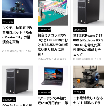
デジタル
ツクモ、秋葉原で教
sponsored
sponsored
育用ロボット「Rob
初音ミクコラボやV
第3世代Ryzen 7 37
oMaster S1」の講
RなどTGS2019にお
00X＆Radeon RX 5
演会を実施
けるTSUKUMOの幅
700 XTを備えた高
広い取り組みに注
性能PCの構成をチ
2019年08月21日 16:10
目！
ェック
2019年09月05日 11:00
2019年08月31日 11:00
デジタル
sponsored
これ絶対欲しくなる
Eクーポンで半額に
sponsored
ヤツ！ 対戦もでき
近い10万円台に！第
ゲームはもちろん動