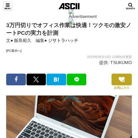
3万円切りでオフィス作業は快適！ツクモの激安ノ
ートPCの実力を計測
文● 飯島範久 編集●
ジサトラハッチ
[PC表示へ]
2019年08月13日 11時00分更新
提供: TSUKUMO
お気に入り