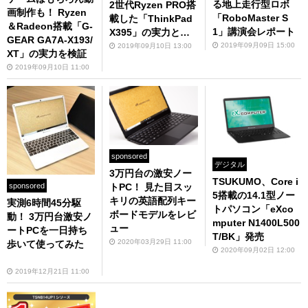
る地上走行型ロボ
2世代Ryzen PRO搭
画制作も！ Ryzen
「RoboMaster S
載した「ThinkPad
＆Radeon搭載「G-
1」講演会レポート
X395」の実力と
GEAR GA7A-X193/
は？
2019年09月09日 15:00
2019年09月10日 13:00
XT」の実力を検証
2019年09月10日 11:00
sponsored
デジタル
3万円台の激安ノー
TSUKUMO、Core i
sponsored
トPC！ 見た目スッ
5搭載の14.1型ノー
キリの英語配列キー
実測6時間45分駆
トパソコン「eXco
ボードモデルをレビ
動！ 3万円台激安ノ
mputer N1400L500
ュー
ートPCを一日持ち
T/BK」発売
2020年03月29日 11:00
歩いて使ってみた
2020年09月02日 12:00
2019年12月21日 11:00