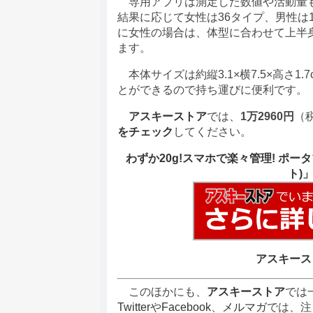
専用アプリは測定した数値や活動量も
結果に応じて女性は36タイプ、男性は
に女性の場合は、体型に合わせて上半
ます。
本体サイズは約縦3.1×横7.5×高さ1
とができるので持ち運びに便利です。
アスキーストア
では、
1万2960円
（
をチェック
してください。
わずか20g!スマホで楽々管理! ポータ
ト)
アスキース
このほかにも、
アスキーストア
では
Twitter
や
Facebook
、
メルマガ
では、注