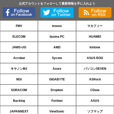
公式アカウントをフォローして最新情報を手に入れよう
FMV
mouse
マカフィー
ELECOM
iiyama PC
HUAWEI
JAWS-UG
AMD
kintone
Acrobat
Sycom
ASUS ROG
キヤノンMJ
Azure
パソコンSEVEN
MSI
GIGABYTE
ASRock
SORACOM
Dropbox
CData
Backlog
Fortinet
ASUS
JAPANNEXT
ViewSonic
ソフマップ