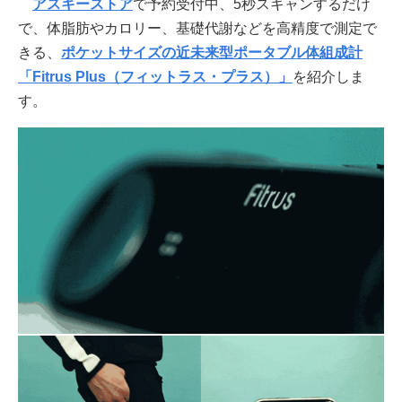
アスキーストア
で予約受付中、5秒スキャンするだけ
で、体脂肪やカロリー、基礎代謝などを高精度で測定で
きる、
ポケットサイズの近未来型ポータブル体組成計
「Fitrus Plus（フィットラス・プラス）」
を紹介しま
す。