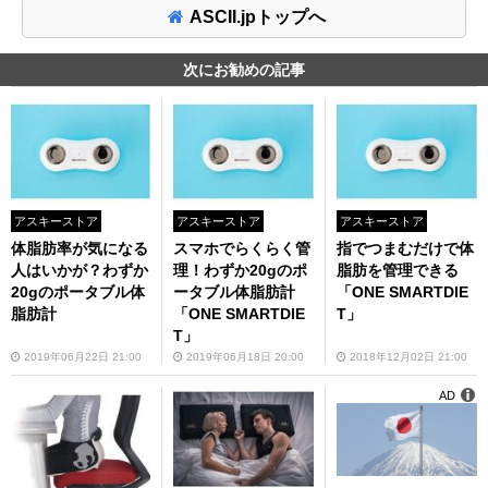
ASCII.jpトップへ
次にお勧めの記事
アスキーストア
アスキーストア
アスキーストア
体脂肪率が気になる
スマホでらくらく管
指でつまむだけで体
人はいかが？わずか
理！わずか20gのポ
脂肪を管理できる
20gのポータブル体
ータブル体脂肪計
「ONE SMARTDIE
脂肪計
「ONE SMARTDIE
T」
T」
2019年06月22日 21:00
2019年06月18日 20:00
2018年12月02日 21:00
AD