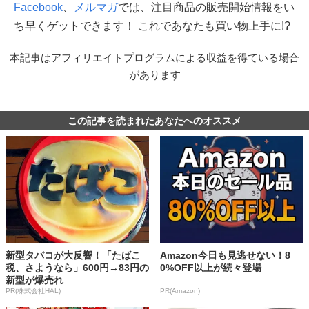
Facebook
、
メルマガ
では、注目商品の販売開始情報をい
ち早くゲットできます！ これであなたも買い物上手に!?
本記事はアフィリエイトプログラムによる収益を得ている場合
があります
この記事を読まれたあなたへのオススメ
新型タバコが大反響！「たばこ
Amazon今日も見逃せない！8
税、さようなら」600円→83円の
0%OFF以上が続々登場
新型が爆売れ
PR(株式会社HAL)
PR(Amazon)