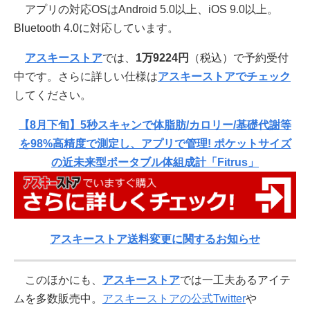
アプリの対応OSはAndroid 5.0以上、iOS 9.0以上。
Bluetooth 4.0に対応しています。
アスキーストア
では、
1万9224円
（税込）で予約受付
中です。さらに詳しい仕様は
アスキーストアでチェック
してください。
【8月下旬】5秒スキャンで体脂肪/カロリー/基礎代謝等
を98%高精度で測定し、アプリで管理! ポケットサイズ
の近未来型ポータブル体組成計「Fitrus」
アスキーストア送料変更に関するお知らせ
このほかにも、
アスキーストア
では一工夫あるアイテ
ムを多数販売中。
アスキーストアの公式Twitter
や