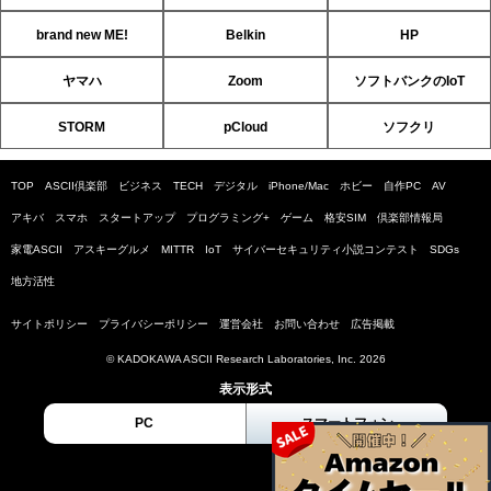
brand new ME!
Belkin
HP
ヤマハ
Zoom
ソフトバンクのIoT
STORM
pCloud
ソフクリ
TOP
ASCII倶楽部
ビジネス
TECH
デジタル
iPhone/Mac
ホビー
自作PC
AV
アキバ
スマホ
スタートアップ
プログラミング+
ゲーム
格安SIM
倶楽部情報局
家電ASCII
アスキーグルメ
MITTR
IoT
サイバーセキュリティ小説コンテスト
SDGs
地方活性
サイトポリシー
プライバシーポリシー
運営会社
お問い合わせ
広告掲載
© KADOKAWA ASCII Research Laboratories, Inc. 2026
表示形式
PC
スマートフォン