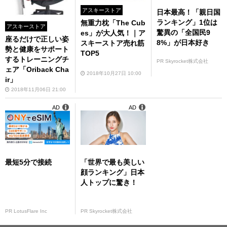
アスキーストア
日本最高！「親日国
ランキング」1位は
無重力枕「The Cub
アスキーストア
驚異の「全国民9
es」が大人気！｜ア
座るだけで正しい姿
8%」が日本好き
スキーストア売れ筋
勢と健康をサポート
TOP5
するトレーニングチ
PR Skyrocket株式会社
ェア「Oriback Cha
2018年10月27日 10:00
ir」
2018年11月06日 21:00
AD
AD
最短5分で接続
「世界で最も美しい
顔ランキング」日本
人トップに驚き！
PR LotusFlare Inc
PR Skyrocket株式会社