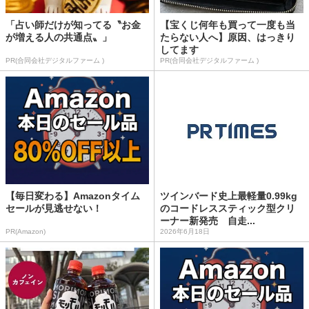
「占い師だけが知ってる〝お金
【宝くじ何年も買って一度も当
が増える人の共通点〟」
たらない人へ】原因、はっきり
してます
PR(合同会社デジタルファーム )
PR(合同会社デジタルファーム )
【毎日変わる】Amazonタイム
ツインバード史上最軽量0.99kg
セールが見逃せない！
のコードレススティック型クリ
ーナー新発売 自走...
PR(Amazon)
2026年6月18日