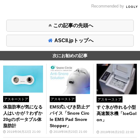
Recommended by
この記事の先頭へ
ASCII.jpトップへ
次にお勧めの記事
アスキーストア
アスキーストア
アスキーストア
体脂肪率が気になる
EMS式いびき防止デ
すぐ氷が作れる小型
人はいかが？わずか
バイス「Snore Circ
高速製氷機「IceGol
20gのポータブル体
le EMS Pad Snore
on」
脂肪計
Stopper」
2019年06月22日 21:00
2019年06月23日 21:00
2019年06月23日 22:00