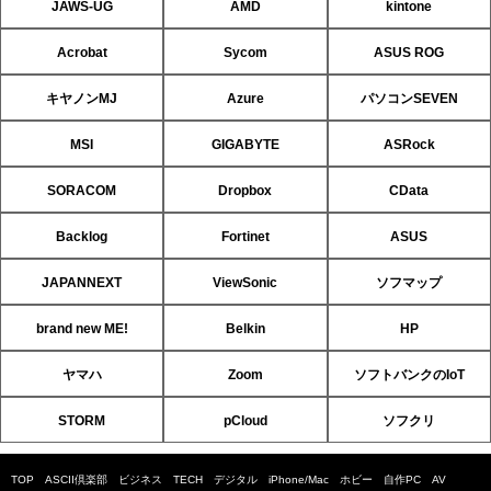
JAWS-UG
AMD
kintone
Acrobat
Sycom
ASUS ROG
キヤノンMJ
Azure
パソコンSEVEN
MSI
GIGABYTE
ASRock
SORACOM
Dropbox
CData
Backlog
Fortinet
ASUS
JAPANNEXT
ViewSonic
ソフマップ
brand new ME!
Belkin
HP
ヤマハ
Zoom
ソフトバンクのIoT
STORM
pCloud
ソフクリ
TOP
ASCII倶楽部
ビジネス
TECH
デジタル
iPhone/Mac
ホビー
自作PC
AV