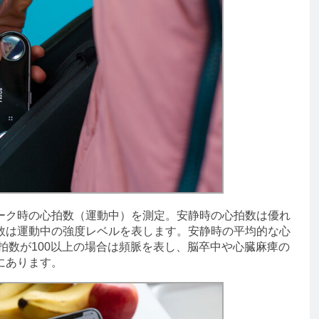
ク時の心拍数（運動中）を測定。安静時の心拍数は優れ
数は運動中の強度レベルを表します。安静時の平均的な心
心拍数が100以上の場合は頻脈を表し、脳卒中や心臓麻痺の
にあります。