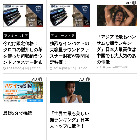
AD
アスキーストア
アスキーストア
「アジアで最もハン
サムな顔ランキン
今だけ限定価格！
強烈なインパクトの
グ」日本人最高位は
クロコの型押しの革
大容量ラウンドファ
中国でも大人気のあ
を使った超収納ラウ
スナー財布が期間限
の俳優
ンドファスナー財布
定特価！
PR Skyrocket株式会社
2019年08月14日 22:00
2019年08月15日 23:00
AD
AD
最短5分で接続
「世界で最も美しい
顔ランキング」日本
人トップに驚き！