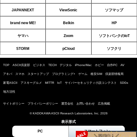
JAPANNEXT
ViewSonic
ソフマップ
brand new ME!
Belkin
HP
ヤマハ
Zoom
ソフトバンクのIoT
STORM
pCloud
ソフクリ
TOP
ASCII倶楽部
ビジネス
TECH
デジタル
iPhone/Mac
ホビー
自作PC
AV
アキバ
スマホ
スタートアップ
プログラミング+
ゲーム
格安SIM
倶楽部情報局
家電ASCII
アスキーグルメ
MITTR
IoT
サイバーセキュリティ小説コンテスト
SDGs
地方活性
サイトポリシー
プライバシーポリシー
運営会社
お問い合わせ
広告掲載
© KADOKAWA ASCII Research Laboratories, Inc. 2026
表示形式
PC
スマートフォン