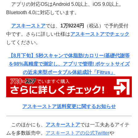
アプリの対応OSはAndroid 5.0以上、iOS 9.0以上。
Bluetooth 4.0に対応しています。
アスキーストア
では、
1万9224円
（税込）で予約受付
中です。さらに詳しい仕様は
アスキーストアでチェック
してください。
【8月下旬】5秒スキャンで体脂肪/カロリー/基礎代謝等
を98%高精度で測定し、アプリで管理! ポケットサイズ
の近未来型ポータブル体組成計「Fitrus」
アスキーストア送料変更に関するお知らせ
このほかにも、
アスキーストア
では一工夫あるアイテ
ムを多数販売中。
アスキーストアの公式Twitter
や