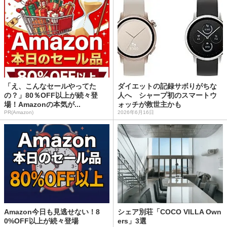
「え、こんなセールやってた
ダイエットの記録サボりがちな
の？」80％OFF以上が続々登
人へ シャープ初のスマートウ
場！Amazonの本気が...
ォッチが救世主かも
PR(Amazon)
2026年6月16日
Amazon今日も見逃せない！8
シェア別荘「COCO VILLA Own
0%OFF以上が続々登場
ers」3選