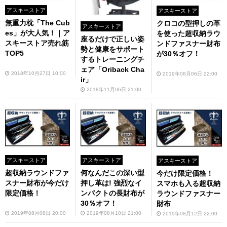
アスキーストア
アスキーストア
無重力枕「The Cub
クロコの型押しの革
アスキーストア
es」が大人気！｜ア
を使った超収納ラウ
座るだけで正しい姿
スキーストア売れ筋
ンドファスナー財布
勢と健康をサポート
TOP5
が30％オフ！
するトレーニングチ
ェア「Oriback Cha
2018年10月27日 10:00
2019年08月06日 22:00
ir」
2018年11月06日 21:00
アスキーストア
アスキーストア
アスキーストア
超収納ラウンドファ
何なんだこの深い型
今だけ限定価格！
スナー財布が今だけ
押し革は! 強烈なイ
スマホも入る超収納
限定価格！
ンパクトの長財布が
ラウンドファスナー
30％オフ！
財布
2019年08月08日 20:00
2019年08月10日 21:00
2019年08月12日 22:00