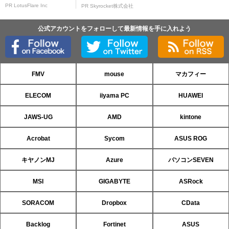
PR LotusFlare Inc
PR Skyrocket株式会社
公式アカウントをフォローして最新情報を手に入れよう
FMV
mouse
マカフィー
ELECOM
iiyama PC
HUAWEI
JAWS-UG
AMD
kintone
Acrobat
Sycom
ASUS ROG
キヤノンMJ
Azure
パソコンSEVEN
MSI
GIGABYTE
ASRock
SORACOM
Dropbox
CData
Backlog
Fortinet
ASUS