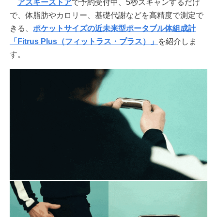
アスキーストア
で予約受付中、5秒スキャンするだけ
で、体脂肪やカロリー、基礎代謝などを高精度で測定で
きる、
ポケットサイズの近未来型ポータブル体組成計
「Fitrus Plus（フィットラス・プラス）」
を紹介しま
す。