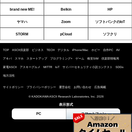
brand new ME!
Belkin
HP
ヤマハ
Zoom
ソフトバンクのIoT
STORM
pCloud
ソフクリ
TOP
ASCII倶楽部
ビジネス
TECH
デジタル
iPhone/Mac
ホビー
自作PC
AV
アキバ
スマホ
スタートアップ
プログラミング+
ゲーム
格安SIM
倶楽部情報局
家電ASCII
アスキーグルメ
MITTR
IoT
サイバーセキュリティ小説コンテスト
SDGs
地方活性
サイトポリシー
プライバシーポリシー
運営会社
お問い合わせ
広告掲載
© KADOKAWA ASCII Research Laboratories, Inc. 2026
表示形式
PC
スマートフォン