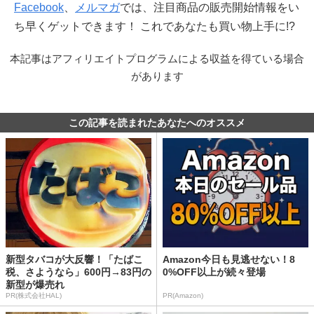
Facebook
、
メルマガ
では、注目商品の販売開始情報をい
ち早くゲットできます！ これであなたも買い物上手に!?
本記事はアフィリエイトプログラムによる収益を得ている場合
があります
この記事を読まれたあなたへのオススメ
新型タバコが大反響！「たばこ
Amazon今日も見逃せない！8
税、さようなら」600円→83円の
0%OFF以上が続々登場
新型が爆売れ
PR(株式会社HAL)
PR(Amazon)