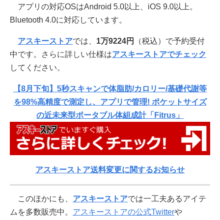
アプリの対応OSはAndroid 5.0以上、iOS 9.0以上。
Bluetooth 4.0に対応しています。
アスキーストア
では、
1万9224円
（税込）で予約受付
中です。さらに詳しい仕様は
アスキーストアでチェック
してください。
【8月下旬】5秒スキャンで体脂肪/カロリー/基礎代謝等
を98%高精度で測定し、アプリで管理! ポケットサイズ
の近未来型ポータブル体組成計「Fitrus」
アスキーストア送料変更に関するお知らせ
このほかにも、
アスキーストア
では一工夫あるアイテ
ムを多数販売中。
アスキーストアの公式Twitter
や