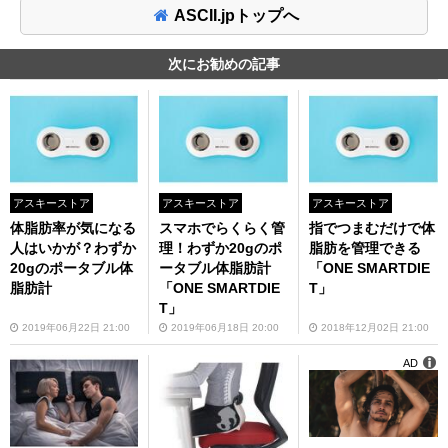
ASCII.jpトップへ
次にお勧めの記事
アスキーストア
アスキーストア
アスキーストア
体脂肪率が気になる
スマホでらくらく管
指でつまむだけで体
人はいかが？わずか
理！わずか20gのポ
脂肪を管理できる
20gのポータブル体
ータブル体脂肪計
「ONE SMARTDIE
脂肪計
「ONE SMARTDIE
T」
T」
2019年06月22日 21:00
2019年06月18日 20:00
2018年12月02日 21:00
AD