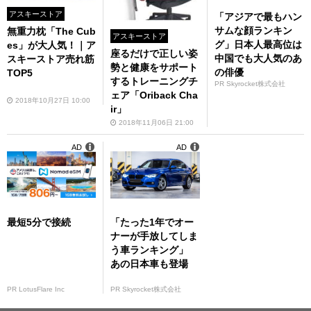
アスキーストア
「アジアで最もハン
サムな顔ランキン
無重力枕「The Cub
アスキーストア
グ」日本人最高位は
es」が大人気！｜ア
座るだけで正しい姿
中国でも大人気のあ
スキーストア売れ筋
勢と健康をサポート
の俳優
TOP5
するトレーニングチ
PR Skyrocket株式会社
ェア「Oriback Cha
2018年10月27日 10:00
ir」
2018年11月06日 21:00
AD
AD
最短5分で接続
「たった1年でオー
ナーが手放してしま
う車ランキング」
あの日本車も登場
PR LotusFlare Inc
PR Skyrocket株式会社