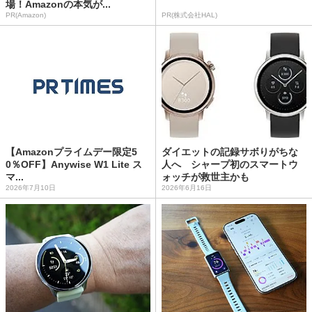
場！Amazonの本気が...
PR(Amazon)
PR(株式会社HAL)
【Amazonプライムデー限定5
ダイエットの記録サボりがちな
0％OFF】Anywise W1 Lite ス
人へ シャープ初のスマートウ
マ...
ォッチが救世主かも
2026年7月10日
2026年6月16日