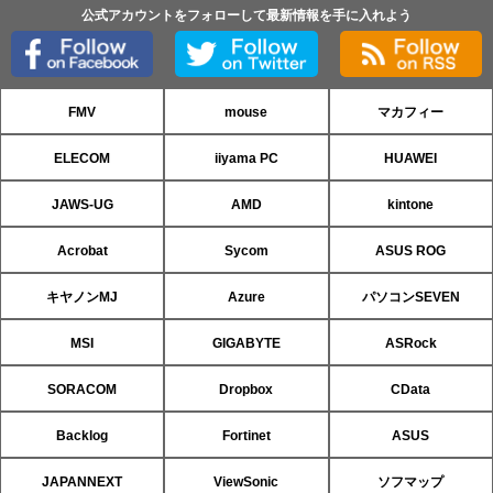
公式アカウントをフォローして最新情報を手に入れよう
FMV
mouse
マカフィー
ELECOM
iiyama PC
HUAWEI
JAWS-UG
AMD
kintone
Acrobat
Sycom
ASUS ROG
キヤノンMJ
Azure
パソコンSEVEN
MSI
GIGABYTE
ASRock
SORACOM
Dropbox
CData
Backlog
Fortinet
ASUS
JAPANNEXT
ViewSonic
ソフマップ