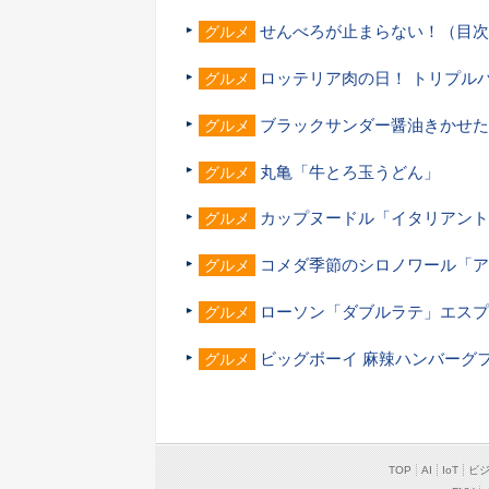
せんべろが止まらない！（目次
グルメ
ロッテリア肉の日！ トリプル
グルメ
ブラックサンダー醤油きかせた
グルメ
丸亀「牛とろ玉うどん」
グルメ
カップヌードル「イタリアント
グルメ
コメダ季節のシロノワール「ア
グルメ
ローソン「ダブルラテ」エスプ
グルメ
ビッグボーイ 麻辣ハンバーグ
グルメ
TOP
AI
IoT
ビ