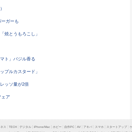
）
バーガーも
「焼とうもろこし」
マト」バジル香る
ップルカスタード」
レッソ量が2倍
フェア
ジネス
TECH
デジタル
iPhone/Mac
ホビー
自作PC
AV
アキバ
スマホ
スタートアップ