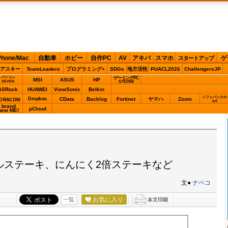
Phone/Mac
自動車
ホビー
自作PC
AV
アキバ
スマホ
ゲ
スタートアップ
アスキー
TeamLeaders
プログラミング+
SDGs
地方活性
PUACL2026
ChallengersJP
パソコン
ゲーミングPC
MSI
ASUS
HP
STORM
SEVEN
ASRock
HUAWEI
ViewSonic
Belkin
ソフトバンクの
Dropbox
CData
Backlog
Fortinet
ヤマハ
Zoom
ORACOM
IoT
brand
pCloud
new ME!
ルステーキ、にんにく2倍ステーキなど
文●
ナベコ
お気に入り
一覧