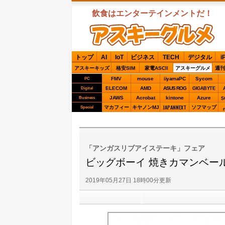
飲食はエンターテインメントだ！
ASCIIグルメ
トップ
AI
IoT
ビジネス
TECH
デジタル
i
アスキーキッズ
格安SIM
家電ASCII
アスキーグルメ
週刊
FMV
mouse
iiyamaPC
Sycom
PC
ELECOM
AMD
ASUS ROG
Digital
GIGABYTE
JAWS
Acrobat
kintone
Azure
Business
S
JAPANNEXT
マカフィー
キヤノンMJ
ソフマップ
Special
「アンガスリブアイステーキ」フェア
ビッグボーイ 焼きカマンベー
2019年05月27日 18時00分更新