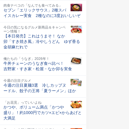
肉食ナベコの「なんでも食べてみる」
セブン「エリックサウス」2種スパ
イスカレー実食 2種なのに3度おいしいぞ
今日の気になるグルメ新商品＆キャンペ
ーン情報！
【本日発売】これはうまそ！ なか
卯「すき焼き風」冷やしうどん ゆず香る
金胡麻だれで
俺たちの「うなぎ」2026年！
牛丼チェーンのうなぎ食べ比べ！
吉野家・すき家・松屋・なか卯を実食
今週の注目グルメ
今週の注目夏麺3選 冷しカップヌ
ードル、餃子の王将「夏ラーメン」ほか
「お花見」っていいよね
かつや、ボリューム満点「かつや
盛り」！約1000円でカツ×エビ×からあげと
大満足