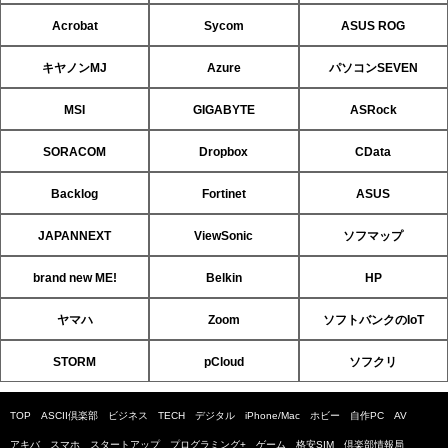
Acrobat
Sycom
ASUS ROG
キヤノンMJ
Azure
パソコンSEVEN
MSI
GIGABYTE
ASRock
SORACOM
Dropbox
CData
Backlog
Fortinet
ASUS
JAPANNEXT
ViewSonic
ソフマップ
brand new ME!
Belkin
HP
ヤマハ
Zoom
ソフトバンクのIoT
STORM
pCloud
ソフクリ
TOP
ASCII倶楽部
ビジネス
TECH
デジタル
iPhone/Mac
ホビー
自作PC
AV
アキバ
スマホ
スタートアップ
プログラミング+
ゲーム
格安SIM
倶楽部情報局