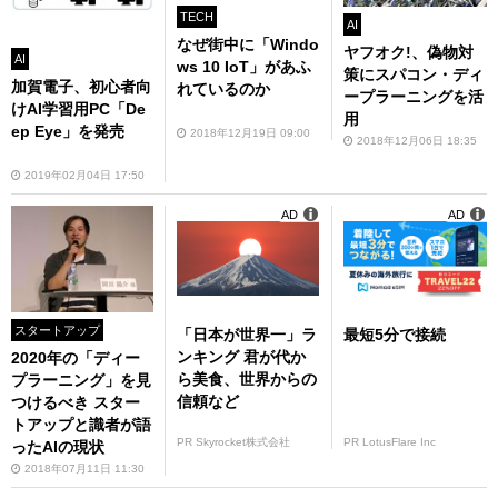
TECH
AI
なぜ街中に「Windo
ヤフオク!、偽物対
AI
ws 10 IoT」があふ
策にスパコン・ディ
加賀電子、初心者向
れているのか
ープラーニングを活
けAI学習用PC「De
用
ep Eye」を発売
2018年12月19日 09:00
2018年12月06日 18:35
2019年02月04日 17:50
AD
AD
スタートアップ
「日本が世界一」ラ
最短5分で接続
ンキング 君が代か
2020年の「ディー
ら美食、世界からの
プラーニング」を見
信頼など
つけるべき スター
トアップと識者が語
PR Skyrocket株式会社
PR LotusFlare Inc
ったAIの現状
2018年07月11日 11:30