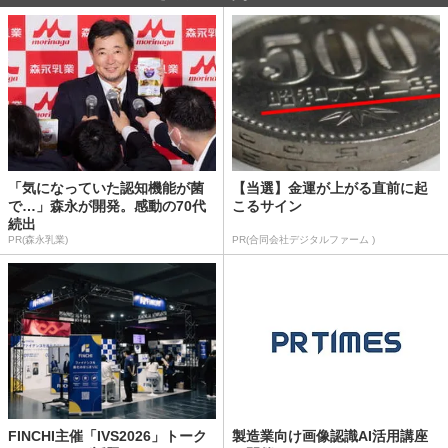
「気になっていた認知機能が菌
【当選】金運が上がる直前に起
で…」森永が開発。感動の70代
こるサイン
続出
PR(森永乳業)
PR(合同会社デジタルファーム )
FINCHI主催「IVS2026」トーク
製造業向け画像認識AI活用講座