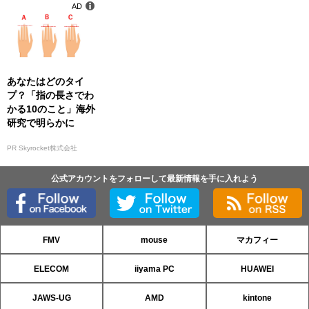
AD
あなたはどのタイ
プ？「指の長さでわ
かる10のこと」海外
研究で明らかに
PR Skyrocket株式会社
公式アカウントをフォローして最新情報を手に入れよう
FMV
mouse
マカフィー
ELECOM
iiyama PC
HUAWEI
JAWS-UG
AMD
kintone