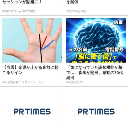
セッションが話題に！
を開催
PR(FINCHI on GOETHE)
2026年6月26日
【当選】金運が上がる直前に起
「気になっていた認知機能が菌
こるサイン
で…」森永が開発。感動の70代
続出
PR(合同会社デジタルファーム )
PR(森永乳業)