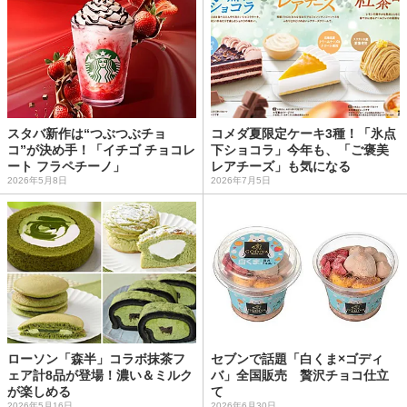
スタバ新作は“つぶつぶチョ
コメダ夏限定ケーキ3種！「氷点
コ”が決め手！「イチゴ チョコレ
下ショコラ」今年も、「ご褒美
ート フラペチーノ」
レアチーズ」も気になる
2026年5月8日
2026年7月5日
ローソン「森半」コラボ抹茶フ
セブンで話題「白くま×ゴディ
ェア計8品が登場！濃い＆ミルク
バ」全国販売 贅沢チョコ仕立
が楽しめる
て
2026年5月16日
2026年6月30日