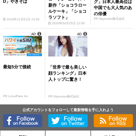
D」やきそば
グ」日本人最高位は
新作「ショコラロー
中国でも大人気のあ
ルケーキ」「ショコ
の俳優
ラソフト」
PR Skyrocket株式会社
2018年11月21日 13:00
2020年04月25日 12:00
AD
AD
最短5分で接続
「世界で最も美しい
顔ランキング」日本
人トップに驚き！
PR LotusFlare Inc
PR Skyrocket株式会社
公式アカウントをフォローして最新情報を手に入れよう