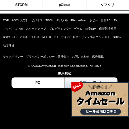
STORM
pCloud
ソフクリ
TOP
ASCII倶楽部
ビジネス
TECH
デジタル
iPhone/Mac
ホビー
自作PC
AV
アキバ
スマホ
スタートアップ
プログラミング+
ゲーム
格安SIM
倶楽部情報局
家電ASCII
アスキーグルメ
MITTR
IoT
サイバーセキュリティ小説コンテスト
SDGs
地方活性
サイトポリシー
プライバシーポリシー
運営会社
お問い合わせ
広告掲載
© KADOKAWA ASCII Research Laboratories, Inc. 2026
表示形式
PC
スマートフォン