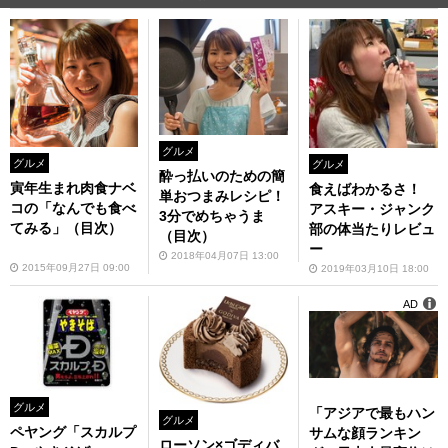
グルメ
グルメ
グルメ
酔っ払いのための簡
寅年生まれ肉食ナベ
食えばわかるさ！
単おつまみレシピ！
コの「なんでも食べ
アスキー・ジャンク
3分でめちゃうま
てみる」（目次）
部の体当たりレビュ
（目次）
ー
2018年04月07日 13:00
2015年09月27日 09:00
2019年03月10日 18:00
AD
グルメ
「アジアで最もハン
グルメ
ペヤング「スカルプ
サムな顔ランキン
ローソン×ゴディバ