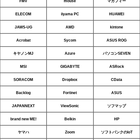
FMV
mouse
マカフィー
ELECOM
iiyama PC
HUAWEI
JAWS-UG
AMD
kintone
Acrobat
Sycom
ASUS ROG
キヤノンMJ
Azure
パソコンSEVEN
MSI
GIGABYTE
ASRock
SORACOM
Dropbox
CData
Backlog
Fortinet
ASUS
JAPANNEXT
ViewSonic
ソフマップ
brand new ME!
Belkin
HP
ヤマハ
Zoom
ソフトバンクのIoT