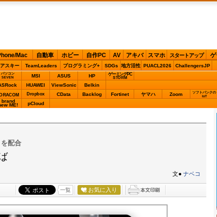
Phone/Mac
自動車
ホビー
自作PC
AV
アキバ
スマホ
ゲ
スタートアップ
アスキー
TeamLeaders
プログラミング+
SDGs
地方活性
PUACL2026
ChallengersJP
パソコン
ゲーミングPC
MSI
ASUS
HP
STORM
SEVEN
ASRock
HUAWEI
ViewSonic
Belkin
ソフトバンクの
Dropbox
CData
Backlog
Fortinet
ヤマハ
Zoom
ORACOM
IoT
brand
pCloud
new ME!
」を配合
ば
文●
ナベコ
お気に入り
一覧