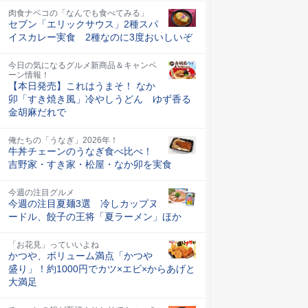
肉食ナベコの「なんでも食べてみる」
セブン「エリックサウス」2種スパ
イスカレー実食 2種なのに3度おいしいぞ
今日の気になるグルメ新商品＆キャンペ
ーン情報！
【本日発売】これはうまそ！ なか
卯「すき焼き風」冷やしうどん ゆず香る
金胡麻だれで
俺たちの「うなぎ」2026年！
牛丼チェーンのうなぎ食べ比べ！
吉野家・すき家・松屋・なか卯を実食
今週の注目グルメ
今週の注目夏麺3選 冷しカップヌ
ードル、餃子の王将「夏ラーメン」ほか
「お花見」っていいよね
かつや、ボリューム満点「かつや
盛り」！約1000円でカツ×エビ×からあげと
大満足