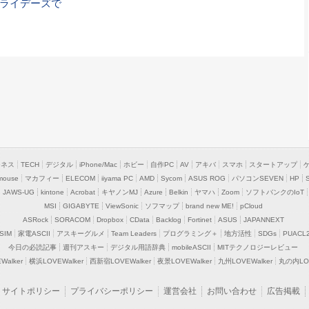
フライデーズで
ジネス
TECH
デジタル
iPhone/Mac
ホビー
自作PC
AV
アキバ
スマホ
スタートアップ
mouse
マカフィー
ELECOM
iiyama PC
AMD
Sycom
ASUS ROG
パソコンSEVEN
HP
JAWS-UG
kintone
Acrobat
キヤノンMJ
Azure
Belkin
ヤマハ
Zoom
ソフトバンクのIoT
MSI
GIGABYTE
ViewSonic
ソフマップ
brand new ME!
pCloud
ASRock
SORACOM
Dropbox
CData
Backlog
Fortinet
ASUS
JAPANNEXT
SIM
家電ASCII
アスキーグルメ
Team Leaders
プログラミング＋
地方活性
SDGs
PUACL
今日の必読記事
週刊アスキー
デジタル用語辞典
mobileASCII
MITテクノロジーレビュー
alker
横浜LOVEWalker
西新宿LOVEWalker
夜景LOVEWalker
九州LOVEWalker
丸の内LOV
サイトポリシー
プライバシーポリシー
運営会社
お問い合わせ
広告掲載