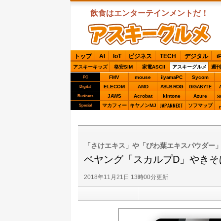
飲食はエンターテインメントだ！
ASCIIグルメ
トップ
AI
IoT
ビジネス
TECH
デジタル
i
アスキーキッズ
格安SIM
家電ASCII
アスキーグルメ
週刊
FMV
mouse
iiyamaPC
Sycom
PC
ELECOM
AMD
ASUS ROG
Digital
GIGABYTE
JAWS
Acrobat
kintone
Azure
Business
S
JAPANNEXT
マカフィー
キヤノンMJ
ソフマップ
Special
「さけエキス」や「びわ葉エキスパウダー
ペヤング「スカルプD」やきそ
2018年11月21日 13時00分更新