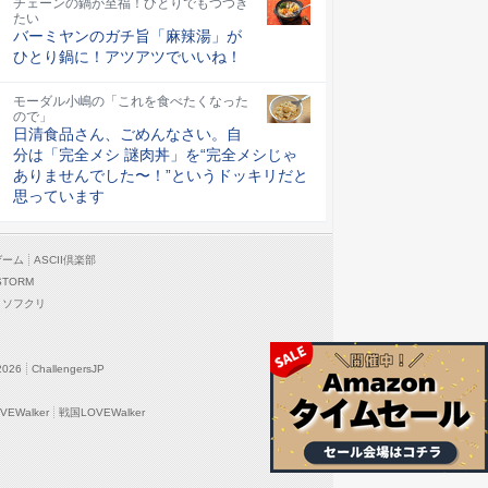
チェーンの鍋が至福！ひとりでもつつき
たい
バーミヤンのガチ旨「麻辣湯」が
ひとり鍋に！アツアツでいいね！
モーダル小嶋の「これを食べたくなった
ので」
日清食品さん、ごめんなさい。自
分は「完全メシ 謎肉丼」を“完全メシじゃ
ありませんでした〜！”というドッキリだと
思っています
ゲーム
ASCII倶楽部
STORM
ソフクリ
2026
ChallengersJP
EWalker
戦国LOVEWalker