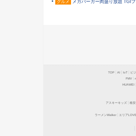
メガバーガー肉盛り放題 TGI
グルメ
TOP
AI
IoT
ビ
FMV
HUAWEI
アスキーキッズ
格安
ラーメンWalker
エリアLOVEW