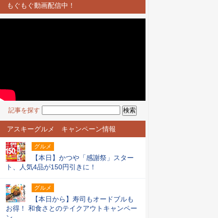
もぐもぐ動画配信中！
記事を探す
アスキーグルメ キャンペーン情報
グルメ
【本日】かつや「感謝祭」スター
ト、人気4品が150円引きに！
グルメ
【本日から】寿司もオードブルも
お得！ 和食さとのテイクアウトキャンペー
ン