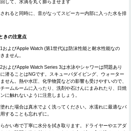
を回して、水滴を丸く膨らませます
されると同時に、音がなってスピーカー内部に入った水を排
扱うときの注意点
ries 1およびApple Watch (第1世代)は防沫性能と耐水性能なの
できません。
ies 2およびApple Watch Series 3は水泳やシャワーは問題あり
に潜ることはNGです。スキューバダイビング、ウォーター
いません。熱や水圧、化学物質などの影響も受けやすいので、
スチームルームに入ったり、洗剤や石けんにまみれたり、日焼
ョンに触れないように注意しましょう。
塗れた場合は真水でよく洗ってください。水濡れに最適なバ
利用することも忘れずに。
らかい布で丁寧に水分を拭き取ります。ドライヤーやエアダ