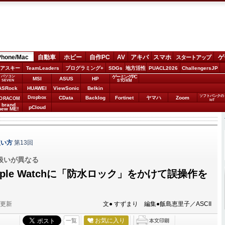
Phone/Mac
自動車
ホビー
自作PC
AV
アキバ
スマホ
ゲ
スタートアップ
アスキー
TeamLeaders
プログラミング+
SDGs
地方活性
PUACL2026
ChallengersJP
パソコン
ゲーミングPC
MSI
ASUS
HP
STORM
SEVEN
ASRock
HUAWEI
ViewSonic
Belkin
ソフトバンクの
Dropbox
CData
Backlog
Fortinet
ヤマハ
Zoom
ORACOM
IoT
brand
pCloud
new ME!
使い方
第13回
扱いが異なる
ple Watchに「防水ロック」をかけて誤操作を
分更新
文● すずまり 編集●飯島恵里子／ASCII
お気に入り
一覧