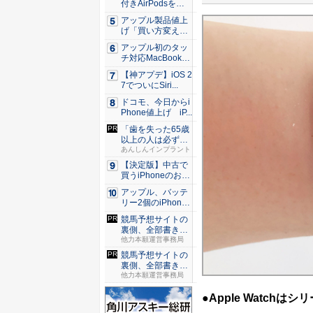
付きAirPodsを年
内...
アップル製品値上
げ「買い方変え
る」9割超...
アップル初のタッ
チ対応MacBook、
早...
【神アプデ】iOS 2
7でついにSiri...
ドコモ、今日からi
Phone値上げ iP...
「歯を失った65歳
以上の人は必ずや
って」...
あんしんインプラント
【決定版】中古で
買うiPhoneのおす
す...
アップル、バッテ
リー2個のiPhone
準...
競馬予想サイトの
裏側、全部書きま
した。 ...
他力本願運営事務局
競馬予想サイトの
裏側、全部書きま
した。 ...
他力本願運営事務局
●Apple Watch