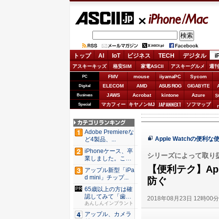
ASCII.jp
iPhone/Mac
トップ
AI
IoT
ビジネス
TECH
デジタル
i
アスキーキッズ
格安SIM
家電ASCII
アスキーグルメ
週刊
FMV
mouse
iiyamaPC
Sycom
PC
ELECOM
AMD
ASUS ROG
Digital
GIGABYTE
JAWS
Acrobat
kintone
Azure
Business
S
JAPANNEXT
マカフィー
キヤノンMJ
ソフマップ
Special
Adobe Premiereな
Apple Watchの便利な
ど4製品、...
iPhoneケース、卒
シリーズによって取り
業しました。これ
か...
【便利テク】Ap
アップル新型「iPa
d mini」チップ...
防ぐ
65歳以上の方は確
認してみて「歯を
2018年08月23日 12時00
抜いた...
あんしんインプラント
アップル、カメラ