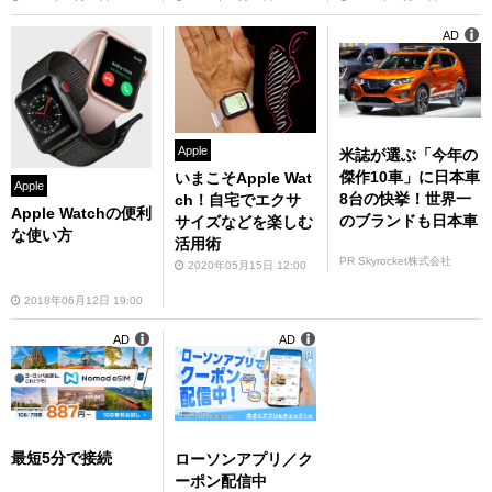
AD
Apple
米誌が選ぶ「今年の
傑作10車」に日本車
いまこそApple Wat
Apple
8台の快挙！世界一
ch！自宅でエクサ
Apple Watchの便利
のブランドも日本車
サイズなどを楽しむ
な使い方
活用術
PR Skyrocket株式会社
2020年05月15日 12:00
2018年06月12日 19:00
AD
AD
最短5分で接続
ローソンアプリ／ク
ーポン配信中