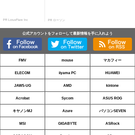
PR LotusFlare Inc
PR ローソン
公式アカウントをフォローして最新情報を手に入れよう
FMV
mouse
マカフィー
ELECOM
iiyama PC
HUAWEI
JAWS-UG
AMD
kintone
Acrobat
Sycom
ASUS ROG
キヤノンMJ
Azure
パソコンSEVEN
MSI
GIGABYTE
ASRock