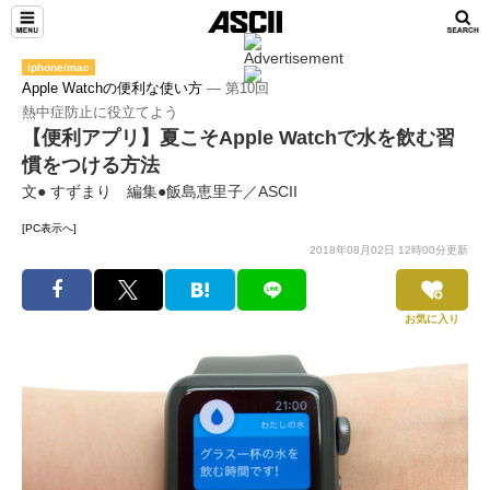
iphone/mac
Apple Watchの便利な使い方
― 第10回
熱中症防止に役立てよう
【便利アプリ】夏こそApple Watchで水を飲む習
慣をつける方法
文● すずまり 編集●飯島恵里子／ASCII
[PC表示へ]
2018年08月02日 12時00分更新
お気に入り