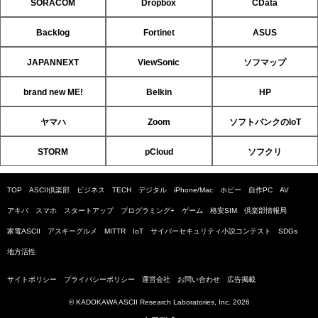
SORACOM
Dropbox
CData
Backlog
Fortinet
ASUS
JAPANNEXT
ViewSonic
ソフマップ
brand new ME!
Belkin
HP
ヤマハ
Zoom
ソフトバンクのIoT
STORM
pCloud
ソフクリ
TOP
ASCII倶楽部
ビジネス
TECH
デジタル
iPhone/Mac
ホビー
自作PC
AV
アキバ
スマホ
スタートアップ
プログラミング+
ゲーム
格安SIM
倶楽部情報局
家電ASCII
アスキーグルメ
MITTR
IoT
サイバーセキュリティ小説コンテスト
SDGs
地方活性
サイトポリシー
プライバシーポリシー
運営会社
お問い合わせ
広告掲載
© KADOKAWA ASCII Research Laboratories, Inc. 2026