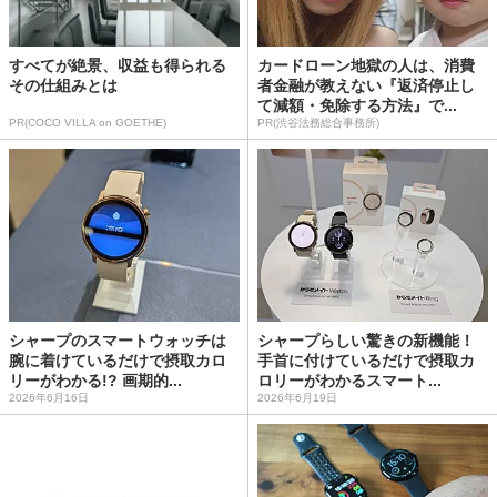
すべてが絶景、収益も得られる
カードローン地獄の人は、消費
その仕組みとは
者金融が教えない『返済停止し
て減額・免除する方法』で...
PR(COCO VILLA on GOETHE)
PR(渋谷法務総合事務所)
シャープのスマートウォッチは
シャープらしい驚きの新機能！
腕に着けているだけで摂取カロ
手首に付けているだけで摂取カ
リーがわかる!? 画期的...
ロリーがわかるスマート...
2026年6月16日
2026年6月19日