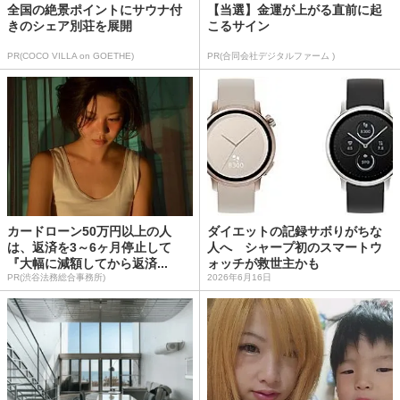
全国の絶景ポイントにサウナ付
【当選】金運が上がる直前に起
きのシェア別荘を展開
こるサイン
PR(COCO VILLA on GOETHE)
PR(合同会社デジタルファーム )
カードローン50万円以上の人
ダイエットの記録サボりがちな
は、返済を3～6ヶ月停止して
人へ シャープ初のスマートウ
『大幅に減額してから返済...
ォッチが救世主かも
PR(渋谷法務総合事務所)
2026年6月16日