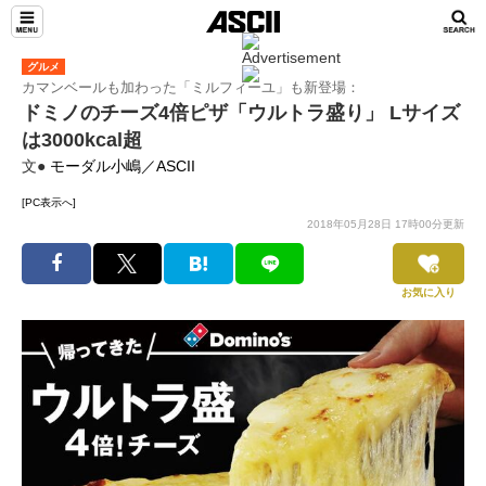
グルメ
カマンベールも加わった「ミルフィーユ」も新登場：
ドミノのチーズ4倍ピザ「ウルトラ盛り」 Lサイズ
は3000kcal超
文●
モーダル小嶋／ASCII
[PC表示へ]
2018年05月28日 17時00分更新
お気に入り