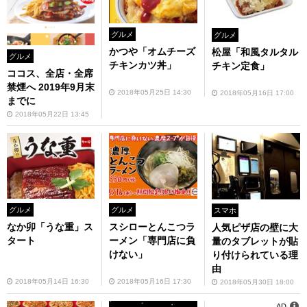
グルメ
グルメ
かつや「オムチーズ
松屋「和風タルタル
グルメ
チキンカツ丼」
チキン定食」
ココス、全店・全席
禁煙へ 2019年9月末
2018年05月25日 14:30
2018年05月16日 17:00
までに
2018年05月22日 13:45
グルメ
グルメ
スマホ
なか卯「うな重」ス
スシローとんこつラ
人気ピザ店の壁に大
タート
ーメン「専門店に負
量のタブレットが貼
けない」
り付けられている理
由
2018年05月14日 16:30
2018年05月16日 17:30
2018年05月30日 18:00
AD