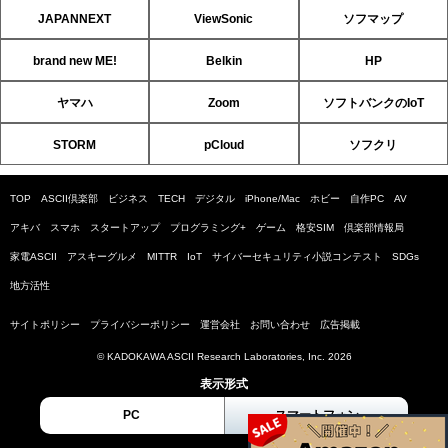
JAPANNEXT
ViewSonic
ソフマップ
brand new ME!
Belkin
HP
ヤマハ
Zoom
ソフトバンクのIoT
STORM
pCloud
ソフクリ
TOP
ASCII倶楽部
ビジネス
TECH
デジタル
iPhone/Mac
ホビー
自作PC
AV
アキバ
スマホ
スタートアップ
プログラミング+
ゲーム
格安SIM
倶楽部情報局
家電ASCII
アスキーグルメ
MITTR
IoT
サイバーセキュリティ小説コンテスト
SDGs
地方活性
サイトポリシー
プライバシーポリシー
運営会社
お問い合わせ
広告掲載
© KADOKAWA ASCII Research Laboratories, Inc. 2026
表示形式
PC
スマートフォン