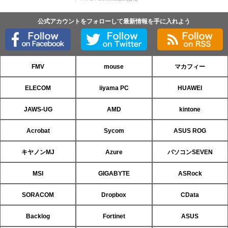
公式アカウントをフォローして最新情報を手に入れよう
FMV
mouse
マカフィー
ELECOM
iiyama PC
HUAWEI
JAWS-UG
AMD
kintone
Acrobat
Sycom
ASUS ROG
キヤノンMJ
Azure
パソコンSEVEN
MSI
GIGABYTE
ASRock
SORACOM
Dropbox
CData
Backlog
Fortinet
ASUS