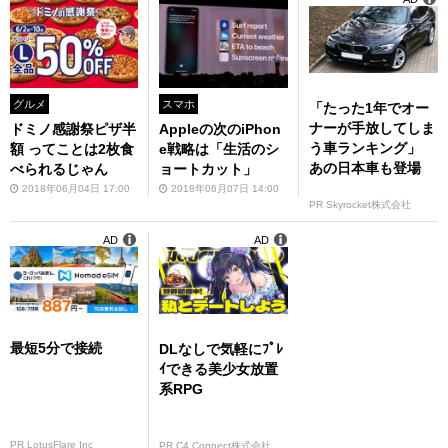
グルメ
スマホ
「たった1年でオー
ナーが手放してしま
ドミノ感謝祭ピザ半
Appleの次のiPhon
う車ランキング」
額 ってことは2枚食
e戦略は「生活のシ
あの日本車も登場
べられるじゃん
ョートカット」
2018年06月04日 17:00
2018年06月07日 14:00
PR Skyrocket株式会社
AD
AD
最短5分で接続
DLなしで気軽にﾌﾟﾚ
ｲできる美少女放置
系RPG
PR LotusFlare Inc
PR C4 Connect株式会社