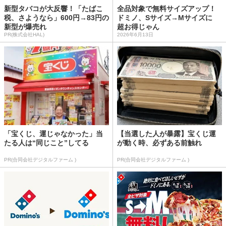
新型タバコが大反響！「たばこ
全品対象で無料サイズアップ！
税、さようなら」600円→83円の
ドミノ、Sサイズ→Mサイズに
新型が爆売れ
超お得じゃん
PR(株式会社HAL)
2026年6月13日
「宝くじ、運じゃなかった」当
【当選した人が暴露】宝くじ運
たる人は“同じこと”してる
が動く時、必ずある前触れ
PR(合同会社デジタルファーム )
PR(合同会社デジタルファーム )