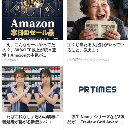
「え、こんなセールやってた
宝くじ当たる人だけがやってい
の？」80％OFF以上が続々登
ること、教えます
場！Amazonの本気が...
PR(Amazon)
PR(合同会社デジタルファーム )
「たばこ税なし」思わぬ朗報に
「弥生 Next」シリーズなど8製
喫煙者が群がる新型タバコ
品が「ITreview Grid Award ...