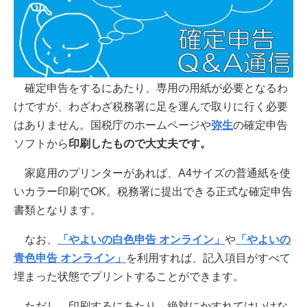
確定申告をするにあたり、専用の用紙が必要となるわ
けですが、わざわざ税務署に足を運んで取りに行く必要
はありません。国税庁のホームページや
弥生
の確定申告
ソフトから
印刷したもので大丈夫です。
家庭用のプリンターがあれば、A4サイズの普通紙を使
いカラー印刷でOK。税務署に提出できる正式な確定申告
書類となります。
なお、
「やよいの白色申告 オンライン」
や
「やよいの
青色申告 オンライン」
を利用すれば、記入項目がすべて
埋まった状態でプリントすることができます。
ただし、印刷するにあたり、絶対にかすれてはいけな