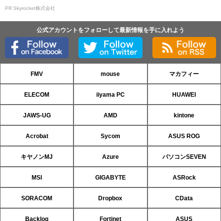
PR Skyrocket株式会社
公式アカウントをフォローして最新情報を手に入れよう
FMV
mouse
マカフィー
ELECOM
iiyama PC
HUAWEI
JAWS-UG
AMD
kintone
Acrobat
Sycom
ASUS ROG
キヤノンMJ
Azure
パソコンSEVEN
MSI
GIGABYTE
ASRock
SORACOM
Dropbox
CData
Backlog
Fortinet
ASUS