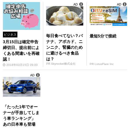
AD
AD
ビジネス
毎日食べてない？バ
最短5分で接続
ナナ、アボカド、ニ
3月15日は確定申告
ンニク、腎臓のため
締切日、提出前によ
に避けるべき食品
くある間違いを再確
は？
認！
PR Skyrocket株式会社
PR LotusFlare Inc
2018年03月15日 09:00
AD
「たった1年でオー
ナーが手放してしま
う車ランキング」
あの日本車も登場