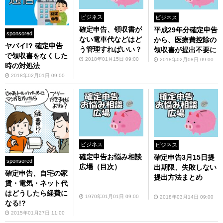
ビジネス
ビジネス
確定申告、領収書が
平成29年分確定申告
sponsored
ない電車代などはど
から、医療費控除の
ヤバイ!? 確定申告
う管理すればいい？
領収書が提出不要に
で領収書をなくした
2018年01月15日 09:00
2018年02月08日 09:00
時の対処法
2018年02月01日 09:00
ビジネス
ビジネス
確定申告お悩み相談
確定申告3月15日提
sponsored
広場（目次）
出期限、失敗しない
確定申告、自宅の家
提出方法まとめ
賃・電気・ネット代
はどうしたら経費に
1970年01月01日 09:00
2018年03月14日 09:00
なる!?
2015年01月27日 11:00