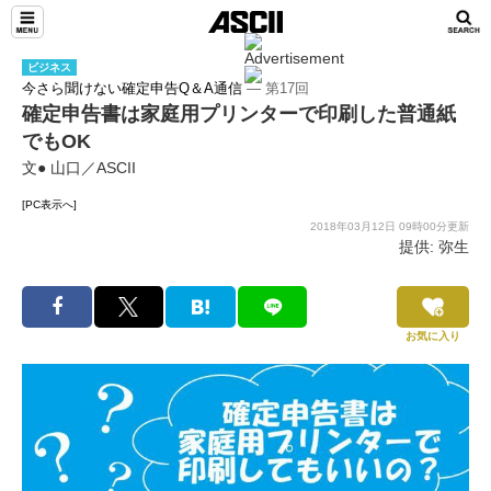
ビジネス
今さら聞けない確定申告Q＆A通信
― 第17回
確定申告書は家庭用プリンターで印刷した普通紙
でもOK
文● 山口／ASCII
[PC表示へ]
2018年03月12日 09時00分更新
提供: 弥生
お気に入り