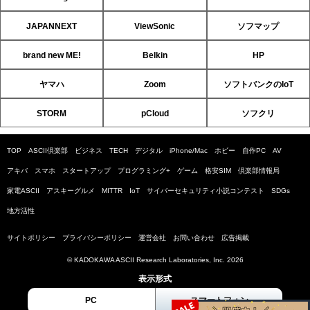
JAPANNEXT
ViewSonic
ソフマップ
brand new ME!
Belkin
HP
ヤマハ
Zoom
ソフトバンクのIoT
STORM
pCloud
ソフクリ
TOP
ASCII倶楽部
ビジネス
TECH
デジタル
iPhone/Mac
ホビー
自作PC
AV
アキバ
スマホ
スタートアップ
プログラミング+
ゲーム
格安SIM
倶楽部情報局
家電ASCII
アスキーグルメ
MITTR
IoT
サイバーセキュリティ小説コンテスト
SDGs
地方活性
サイトポリシー
プライバシーポリシー
運営会社
お問い合わせ
広告掲載
© KADOKAWA ASCII Research Laboratories, Inc. 2026
表示形式
PC
スマートフォン