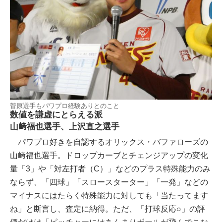
菅原選手もパワプロ経験ありとのこと
数値を謙虚にとらえる派
山﨑福也選手、上沢直之選手
パワプロ好きを自認するオリックス・バファローズの
山﨑福也選手。ドロップカーブとチェンジアップの変化
量「3」や「対左打者（C）」などのプラス特殊能力のみ
ならず、「四球」「スロースターター」「一発」などの
マイナスにはたらく特殊能力に対しても「当たってます
ね」と断言し、査定に納得。ただ、「打球反応○」の評