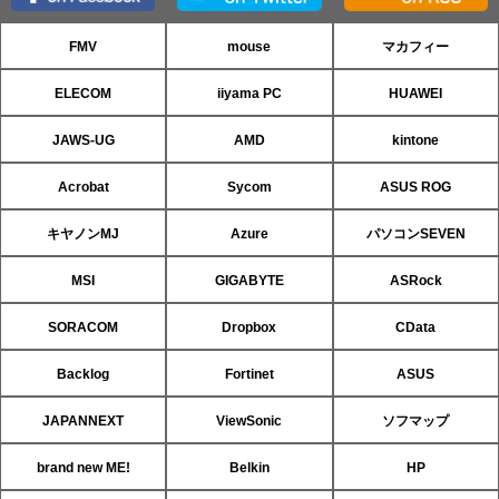
FMV
mouse
マカフィー
ELECOM
iiyama PC
HUAWEI
JAWS-UG
AMD
kintone
Acrobat
Sycom
ASUS ROG
キヤノンMJ
Azure
パソコンSEVEN
MSI
GIGABYTE
ASRock
SORACOM
Dropbox
CData
Backlog
Fortinet
ASUS
JAPANNEXT
ViewSonic
ソフマップ
brand new ME!
Belkin
HP