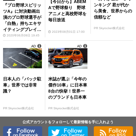
【今日から】ABEM
ンキング 君が代か
『プロ野球スピリッ
Aで野球祭り 野球
ら美食、世界からの
ツA』に対決動画出
アニメと高校野球を
信頼など
演のプロ野球選手が
毎日放送
「白熱」持ちエキサ
PR Skyrocket株式会社
イティングプレイヤ
2023年08月01日 17:00
ーとして登場！
2020年06月09日 19:45
AD
AD
日本人の「バック駐
米誌が選ぶ「今年の
車」世界では非常
傑作10車」に日本車
識？
8台の快挙！世界一
のブランドも日本車
PR Skyrocket株式会社
PR Skyrocket株式会社
公式アカウントをフォローして最新情報を手に入れよう