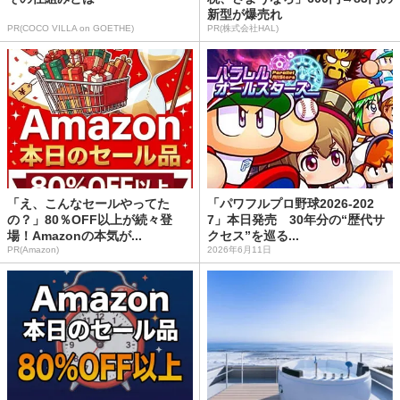
新型が爆売れ
PR(COCO VILLA on GOETHE)
PR(株式会社HAL)
「え、こんなセールやってた
「パワフルプロ野球2026-202
の？」80％OFF以上が続々登
7」本日発売 30年分の“歴代サ
場！Amazonの本気が...
クセス”を巡る...
PR(Amazon)
2026年6月11日