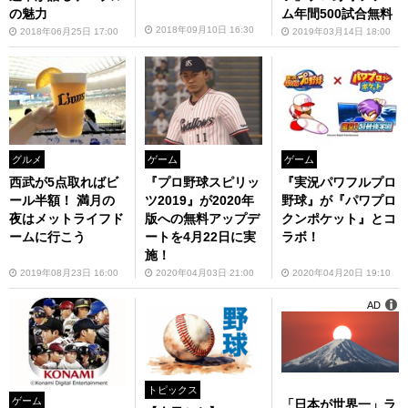
の魅力
ム年間500試合無料
2018年09月10日 16:30
2018年06月25日 17:00
2019年03月14日 18:00
ゲーム
グルメ
ゲーム
『実況パワフルプロ
西武が5点取ればビ
『プロ野球スピリッ
野球』が『パワプロ
ール半額！ 満月の
ツ2019』が2020年
クンポケット』とコ
夜はメットライフド
版への無料アップデ
ラボ！
ームに行こう
ートを4月22日に実
施！
2020年04月20日 19:10
2019年08月23日 16:00
2020年04月03日 21:00
AD
トピックス
ゲーム
「日本が世界一」ラ