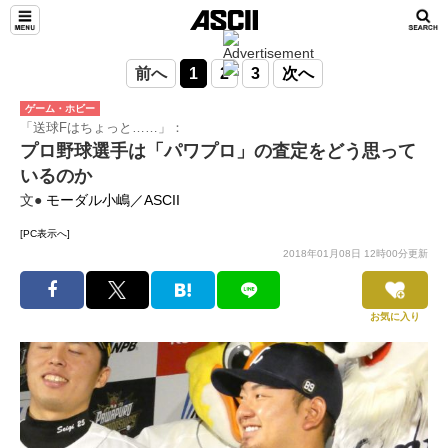
前へ
1
2
3
次へ
ゲーム・ホビー
「送球Fはちょっと……」：
プロ野球選手は「パワプロ」の査定をどう思って
いるのか
文●
モーダル小嶋／ASCII
[PC表示へ]
2018年01月08日 12時00分更新
お気に入り