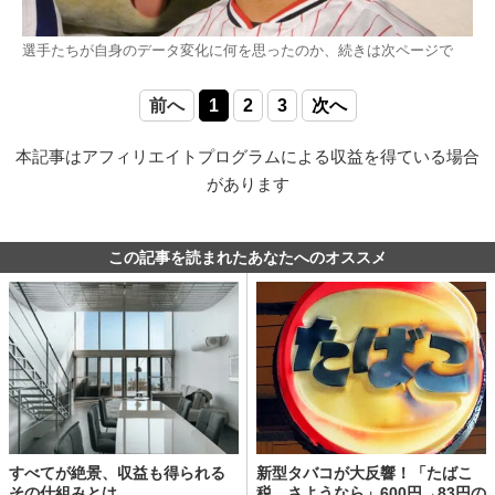
選手たちが自身のデータ変化に何を思ったのか、続きは次ページで
前へ
1
2
3
次へ
本記事はアフィリエイトプログラムによる収益を得ている場合
があります
この記事を読まれたあなたへのオススメ
すべてが絶景、収益も得られる
新型タバコが大反響！「たばこ
その仕組みとは
税、さようなら」600円→83円の