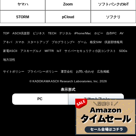
ヤマハ
Zoom
ソフトバンクのIoT
STORM
pCloud
ソフクリ
TOP
ASCII倶楽部
ビジネス
TECH
デジタル
iPhone/Mac
ホビー
自作PC
AV
アキバ
スマホ
スタートアップ
プログラミング+
ゲーム
格安SIM
倶楽部情報局
家電ASCII
アスキーグルメ
MITTR
IoT
サイバーセキュリティ小説コンテスト
SDGs
地方活性
サイトポリシー
プライバシーポリシー
運営会社
お問い合わせ
広告掲載
© KADOKAWA ASCII Research Laboratories, Inc. 2026
表示形式
PC
スマートフォン