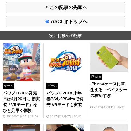
この記事の先頭へ
ASCII.jpトップへ
次にお勧めの記事
iPhone
iPhoneケースに草
ゲーム
ゲーム
生える ベイスター
パワプロ2018発売
パワプロ2018 来年
ズ攻めすぎ
日は4月26日に 初実
春PS4／PSVitaで発
装「VRモード」を
売 VRモードも実装
2017年12月31日 16:00
ひと足早く体験
2018年01月06日 19:00
2017年12月07日 20:40