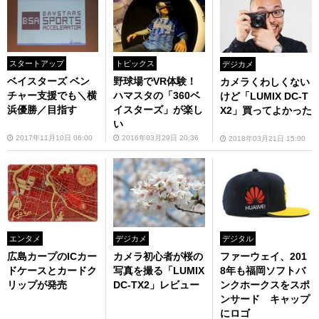
スタートアップ
トピックス
デジカメ
ベイスターズ ベン
野球場でVR体験！
カメラくわしくない
チャー支援でも＼横
ハマスタの「360ベ
けど「LUMIX DC-T
浜優勝／目指す
イスターズ」が楽し
X2」買ってよかった
い
2017年11月10日 06:00
2016年03月29日 20:36
2018年03月21日 15:00
エンタメ
デジカメ
デジタル
広島カープのICカー
カメラ初心者が桜の
ファーウェイ、201
ドケースとカードク
写真を撮る「LUMIX
8年も福岡ソフトバ
リップが発売
DC-TX2」レビュー
ンクホークスをスポ
ンサード キャップ
にロゴ