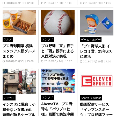
2018年03月13日 12:00
2018年03月30日 16:00
2018年03月28日 14:35
グルメ
エンタメ
ゲーム・ホビー
プロ野球開幕 横浜
プロ野球「東」投手
「プロ野球人形 イ
スタジアム新グルメ
と「西」投手による
レコミ君」25年ぶり
まとめ
東西対決が実現
に復活
2018年03月30日 15:00
2018年06月14日 18:20
2018年07月19日 17:00
エンタメ
デジカメ
Sports Business
AbemaTV、プロ野
インスタに電線しか
動画配信サービス
球を「パワプロ仕
載せない女優/石山
「イレブンスポー
様」画面で実況中継
蓮華が語るケーブル
ツ」プロ野球ファー