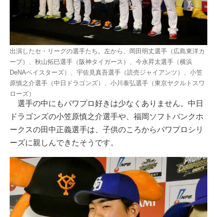
出演したセ・リーグの選手たち。左から、岡田明丈選手（広島東洋カ
ープ）、秋山拓巳選手（阪神タイガース）、今永昇太選手（横浜
DeNAベイスターズ）、宇佐見真吾選手（読売ジャイアンツ）、小笠
原慎之介選手（中日ドラゴンズ）、小川泰弘選手（東京ヤクルトスワ
ローズ）
選手の中にもパワプロ好きは少なくありません。中日
ドラゴンズの小笠原慎之介選手や、福岡ソフトバンクホ
ークスの田中正義選手は、子供のころからパワプロシリ
ーズに親しんできたそうです。