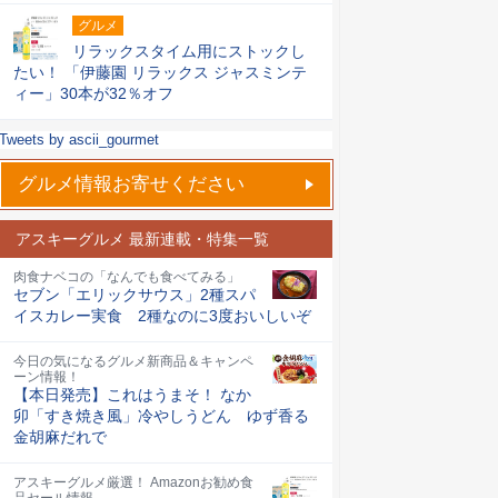
グルメ
リラックスタイム用にストックし
たい！ 「伊藤園 リラックス ジャスミンテ
ィー」30本が32％オフ
Tweets by ascii_gourmet
グルメ情報お寄せください
アスキーグルメ 最新連載・特集一覧
肉食ナベコの「なんでも食べてみる」
セブン「エリックサウス」2種スパ
イスカレー実食 2種なのに3度おいしいぞ
今日の気になるグルメ新商品＆キャンペ
ーン情報！
【本日発売】これはうまそ！ なか
卯「すき焼き風」冷やしうどん ゆず香る
金胡麻だれで
アスキーグルメ厳選！ Amazonお勧め食
品セール情報