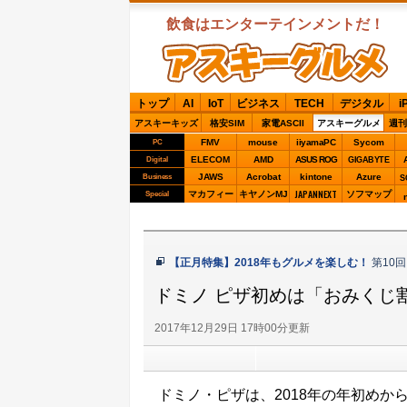
飲食はエンターテインメントだ！
ASCIIグルメ
トップ
AI
IoT
ビジネス
TECH
デジタル
i
アスキーキッズ
格安SIM
家電ASCII
アスキーグルメ
週刊
FMV
mouse
iiyamaPC
Sycom
PC
ELECOM
AMD
ASUS ROG
Digital
GIGABYTE
JAWS
Acrobat
kintone
Azure
Business
S
JAPANNEXT
マカフィー
キヤノンMJ
ソフマップ
Special
【正月特集】2018年もグルメを楽しむ！
第10回
ドミノ ピザ初めは「おみくじ
2017年12月29日 17時00分更新
ドミノ・ピザは、2018年の年初めか