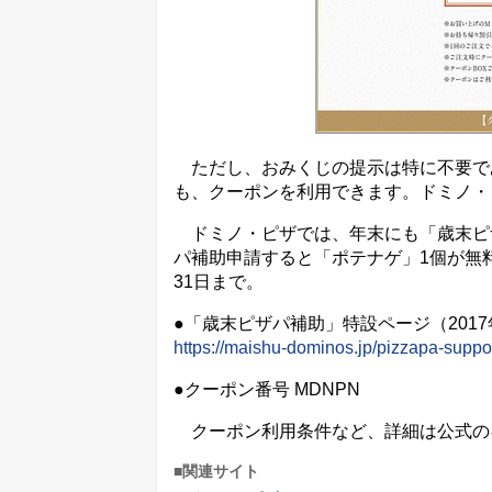
ただし、おみくじの提示は特に不要で
も、クーポンを利用できます。ドミノ・
ドミノ・ピザでは、年末にも「歳末ピ
パ補助申請すると「ポテナゲ」1個が無料
31日まで。
●「歳末ピザパ補助」特設ページ（2017年
https://maishu-dominos.jp/pizzapa-suppor
●クーポン番号 MDNPN
クーポン利用条件など、詳細は公式の
■関連サイト