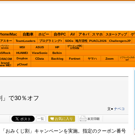
Phone/Mac
自動車
ホビー
自作PC
AV
アキバ
スマホ
ゲ
スタートアップ
アスキー
TeamLeaders
プログラミング+
SDGs
地方活性
PUACL2026
ChallengersJP
パソコン
ゲーミングPC
MSI
ASUS
HP
STORM
SEVEN
ASRock
HUAWEI
ViewSonic
Belkin
ソフトバンクの
Dropbox
CData
Backlog
Fortinet
ヤマハ
Zoom
ORACOM
IoT
brand
pCloud
new ME!
割」で30％オフ
文●
ナベコ
お気に入り
一覧
ら「おみくじ割」キャンペーンを実施。指定のクーポン番号