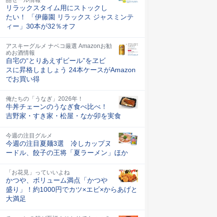
リラックスタイム用にストックし
たい！ 「伊藤園 リラックス ジャスミンテ
ィー」30本が32％オフ
アスキーグルメ ナベコ厳選 Amazonお勧
めお酒情報
自宅の“とりあえずビール”をヱビ
スに昇格しましょう 24本ケースがAmazon
でお買い得
俺たちの「うなぎ」2026年！
牛丼チェーンのうなぎ食べ比べ！
吉野家・すき家・松屋・なか卯を実食
今週の注目グルメ
今週の注目夏麺3選 冷しカップヌ
ードル、餃子の王将「夏ラーメン」ほか
「お花見」っていいよね
かつや、ボリューム満点「かつや
盛り」！約1000円でカツ×エビ×からあげと
大満足