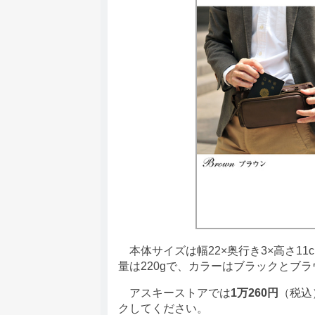
本体サイズは幅22×奥行き3×高さ11c
量は220gで、カラーはブラックとブ
アスキーストアでは
1万260円
（税込
クしてください。