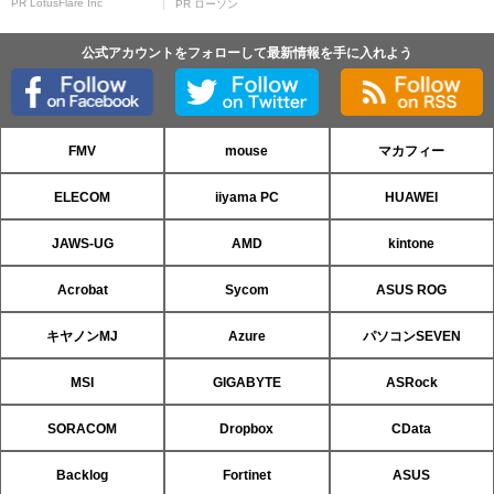
PR LotusFlare Inc
PR ローソン
公式アカウントをフォローして最新情報を手に入れよう
FMV
mouse
マカフィー
ELECOM
iiyama PC
HUAWEI
JAWS-UG
AMD
kintone
Acrobat
Sycom
ASUS ROG
キヤノンMJ
Azure
パソコンSEVEN
MSI
GIGABYTE
ASRock
SORACOM
Dropbox
CData
Backlog
Fortinet
ASUS