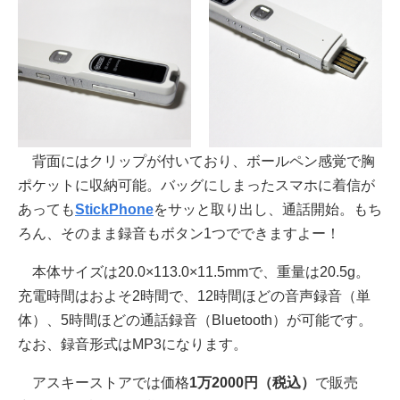
背面にはクリップが付いており、ボールペン感覚で胸
ポケットに収納可能。バッグにしまったスマホに着信が
あっても
StickPhone
をサッと取り出し、通話開始。もち
ろん、そのまま録音もボタン1つでできますよー！
本体サイズは20.0×113.0×11.5mmで、重量は20.5g。
充電時間はおよそ2時間で、12時間ほどの音声録音（単
体）、5時間ほどの通話録音（Bluetooth）が可能です。
なお、録音形式はMP3になります。
アスキーストアでは価格
1万2000円（税込）
で販売