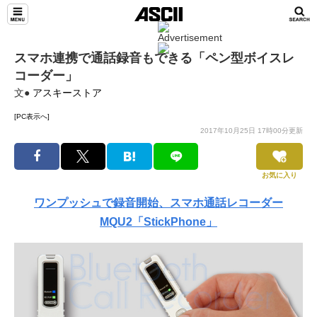
スマホ連携で通話録音もできる「ペン型ボイスレ
コーダー」
文●
アスキーストア
[PC表示へ]
2017年10月25日 17時00分更新
お気に入り
ワンプッシュで録音開始、スマホ通話レコーダー
MQU2「StickPhone」