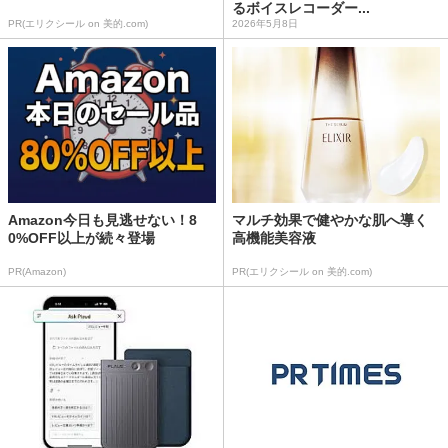
るボイスレコーダー...
PR(エリクシール on 美的.com)
2026年5月8日
Amazon今日も見逃せない！8
マルチ効果で健やかな肌へ導く
0%OFF以上が続々登場
高機能美容液
PR(Amazon)
PR(エリクシール on 美的.com)