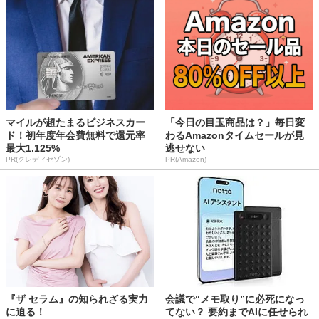
マイルが超たまるビジネスカー
「今日の目玉商品は？」毎日変
ド！初年度年会費無料で還元率
わるAmazonタイムセールが見
最大1.125%
逃せない
PR(クレディセゾン)
PR(Amazon)
『ザ セラム』の知られざる実力
会議で“メモ取り”に必死になっ
に迫る！
てない？ 要約までAIに任せられ