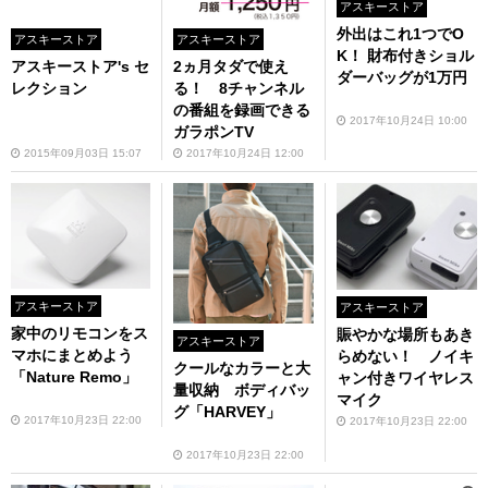
アスキーストア
外出はこれ1つでO
アスキーストア
アスキーストア
K！ 財布付きショル
アスキーストア's セ
2ヵ月タダで使え
ダーバッグが1万円
レクション
る！ 8チャンネル
の番組を録画できる
2017年10月24日 10:00
ガラポンTV
2015年09月03日 15:07
2017年10月24日 12:00
アスキーストア
アスキーストア
家中のリモコンをス
賑やかな場所もあき
アスキーストア
マホにまとめよう
らめない！ ノイキ
クールなカラーと大
「Nature Remo」
ャン付きワイヤレス
量収納 ボディバッ
マイク
グ「HARVEY」
2017年10月23日 22:00
2017年10月23日 22:00
2017年10月23日 22:00