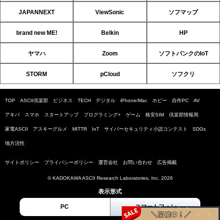
JAPANNEXT
ViewSonic
ソフマップ
brand new ME!
Belkin
HP
ヤマハ
Zoom
ソフトバンクのIoT
STORM
pCloud
ソフクリ
TOP
ASCII倶楽部
ビジネス
TECH
デジタル
iPhone/Mac
ホビー
自作PC
AV
アキバ
スマホ
スタートアップ
プログラミング+
ゲーム
格安SIM
倶楽部情報局
家電ASCII
アスキーグルメ
MITTR
IoT
サイバーセキュリティ小説コンテスト
SDGs
地方活性
サイトポリシー
プライバシーポリシー
運営会社
お問い合わせ
広告掲載
© KADOKAWA ASCII Research Laboratories, Inc. 2026
表示形式
PC
スマートフォン