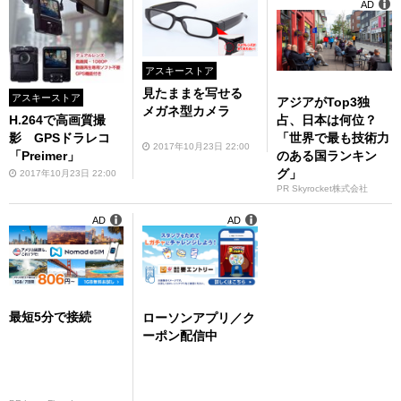
AD
アスキーストア
見たままを写せる
アスキーストア
アジアがTop3独
メガネ型カメラ
占、日本は何位？
H.264で高画質撮
「世界で最も技術力
影 GPSドラレコ
2017年10月23日 22:00
のある国ランキン
「Preimer」
グ」
2017年10月23日 22:00
PR Skyrocket株式会社
AD
AD
最短5分で接続
ローソンアプリ／ク
ーポン配信中