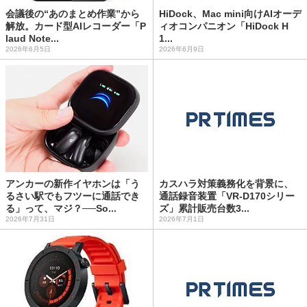
会議後の“あのまとめ作業”から
HiDock、Mac mini向けAIオーデ
解放。カード型AIレコーダー「P
ィオコンパニオン「HiDock H
laud Note...
1...
2026年6月5日
2026年6月9日
アンカーの新作イヤホンは「う
カスハラ対策義務化を背景に、
るさい駅でもフツーに通話でき
通話録音装置「VR-D170シリー
る」って、マジ？──So...
ズ」累計販売台数3...
2026年7月31日
2026年7月1日