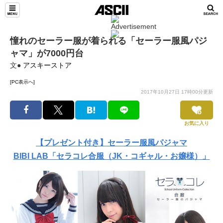
憧れのセーラー服が着られる「セーラー服風パジ
ャマ」が7000円台
文●
アスキーストア
[PC表示へ]
2017年10月27日 17時00分更新
お気に入り
【プレゼント付き】セーラー服風パジャマ
BIBI LAB「セラコレ合服（JK・コギャル・お嬢様）」