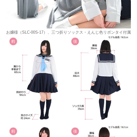
お嬢様（SLC-00S-17）、三つ折りソックス・えんじ色リボンタイ付属