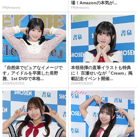
場！Amazonの本気が...
PR(Amazon)
PR(Amazon)
「自然体でピュアなイメージで
本領発揮の直筆イラストも特典
す」アイドルを卒業した長野
に！ 百瀬せいなが「Cream」掲
雅、1st DVDで本格...
載記念イベント開催...
2026年6月25日
2026年5月20日