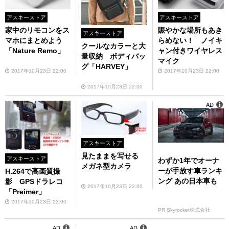
アスキーストア
アスキーストア
家中のリモコンをス
賑やかな場所もあき
アスキーストア
マホにまとめよう
らめない！ ノイキ
クールなカラーと大
「Nature Remo」
ャン付きワイヤレス
量収納 ボディバッ
マイク
グ「HARVEY」
2017年10月23日 22:00
2017年10月23日 22:00
2017年10月23日 22:00
AD
アスキーストア
見たままを写せる
アスキーストア
わずか1年でオーナ
メガネ型カメラ
ーが手放す車ランキ
H.264で高画質撮
ング あの日本車も
影 GPSドラレコ
2017年10月23日 22:00
「Preimer」
2017年10月23日 22:00
PR Skyrocket株式会社
AD
AD