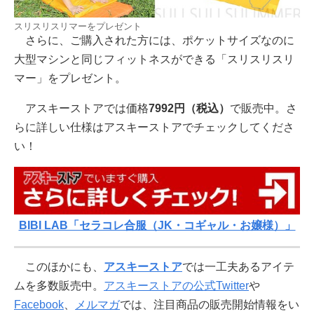
スリスリスリマーをプレゼント
さらに、ご購入された方には、ポケットサイズなのに
大型マシンと同じフィットネスができる「スリスリスリ
マー」をプレゼント。
アスキーストアでは価格
7992円（税込）
で販売中。さ
らに詳しい仕様はアスキーストアでチェックしてくださ
い！
BIBI LAB「セラコレ合服（JK・コギャル・お嬢様）」
このほかにも、
アスキーストア
では一工夫あるアイテ
ムを多数販売中。
アスキーストアの公式Twitter
や
Facebook
、
メルマガ
では、注目商品の販売開始情報をい