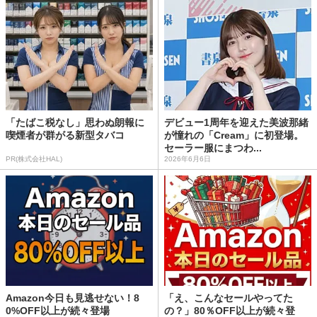
「たばこ税なし」思わぬ朗報に
デビュー1周年を迎えた美波那緒
喫煙者が群がる新型タバコ
が憧れの「Cream」に初登場。
セーラー服にまつわ...
PR(株式会社HAL)
2026年6月6日
Amazon今日も見逃せない！8
「え、こんなセールやってた
0%OFF以上が続々登場
の？」80％OFF以上が続々登