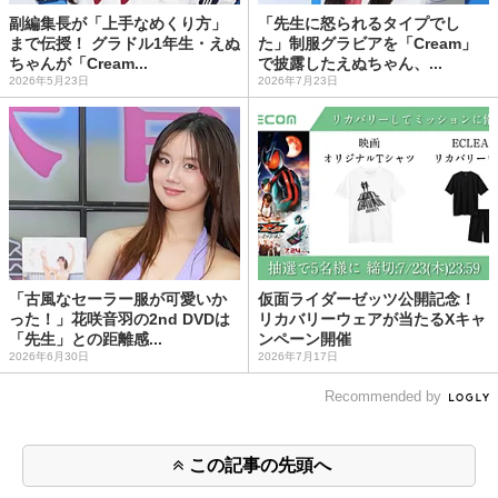
副編集長が「上手なめくり方」
「先生に怒られるタイプでし
まで伝授！ グラドル1年生・えぬ
た」制服グラビアを「Cream」
ちゃんが「Cream...
で披露したえぬちゃん、...
2026年5月23日
2026年7月23日
「古風なセーラー服が可愛いか
仮面ライダーゼッツ公開記念！
った！」花咲音羽の2nd DVDは
リカバリーウェアが当たるXキャ
「先生」との距離感...
ンペーン開催
2026年6月30日
2026年7月17日
Recommended by
この記事の先頭へ