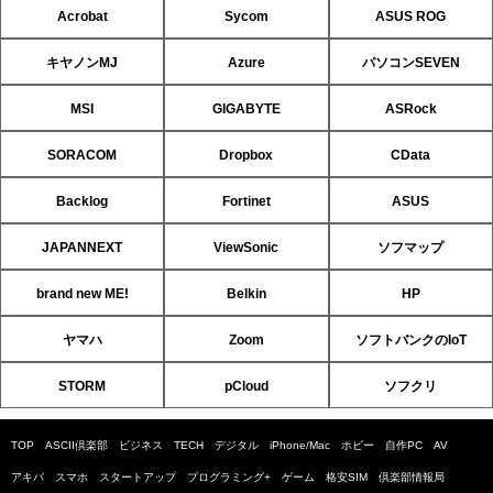
Acrobat
Sycom
ASUS ROG
キヤノンMJ
Azure
パソコンSEVEN
MSI
GIGABYTE
ASRock
SORACOM
Dropbox
CData
Backlog
Fortinet
ASUS
JAPANNEXT
ViewSonic
ソフマップ
brand new ME!
Belkin
HP
ヤマハ
Zoom
ソフトバンクのIoT
STORM
pCloud
ソフクリ
TOP
ASCII倶楽部
ビジネス
TECH
デジタル
iPhone/Mac
ホビー
自作PC
AV
アキバ
スマホ
スタートアップ
プログラミング+
ゲーム
格安SIM
倶楽部情報局