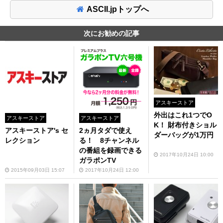
ASCII.jpトップへ
次にお勧めの記事
アスキーストア
外出はこれ1つでO
アスキーストア
アスキーストア
K！ 財布付きショル
アスキーストア's セ
2ヵ月タダで使え
ダーバッグが1万円
レクション
る！ 8チャンネル
の番組を録画できる
2017年10月24日 10:00
ガラポンTV
2015年09月03日 15:07
2017年10月24日 12:00