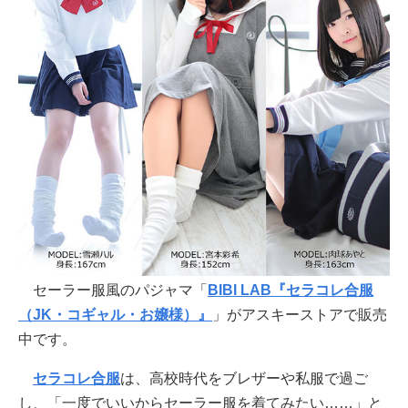
セーラー服風のパジャマ「
BIBI LAB『セラコレ合服
（JK・コギャル・お嬢様）』
」がアスキーストアで販売
中です。
セラコレ合服
は、高校時代をブレザーや私服で過ご
し、「一度でいいからセーラー服を着てみたい……」と