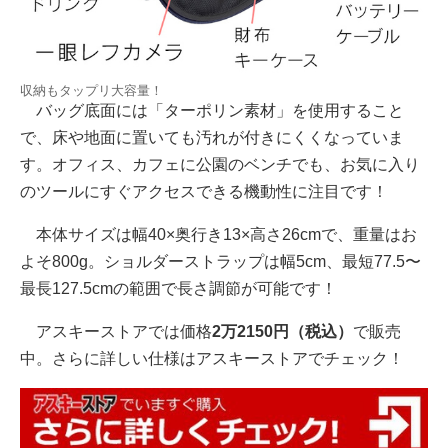
収納もタップリ大容量！
バッグ底面には「ターポリン素材」を使用すること
で、床や地面に置いても汚れが付きにくくなっていま
す。オフィス、カフェに公園のベンチでも、お気に入り
のツールにすぐアクセスできる機動性に注目です！
本体サイズは幅40×奥行き13×高さ26cmで、重量はお
よそ800g。ショルダーストラップは幅5cm、最短77.5〜
最長127.5cmの範囲で長さ調節が可能です！
アスキーストアでは価格
2万2150円（税込）
で販売
中。さらに詳しい仕様はアスキーストアでチェック！