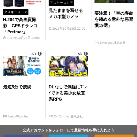
アスキーストア
見たままを写せる
アスキーストア
要注意！「車の寿命
メガネ型カメラ
を縮める意外な悪習
H.264で高画質撮
慣19選」
影 GPSドラレコ
2017年10月23日 22:00
「Preimer」
2017年10月23日 22:00
PR Skyrocket株式会社
AD
AD
最短5分で接続
DLなしで気軽にﾌﾟﾚ
ｲできる美少女放置
系RPG
PR LotusFlare Inc
PR C4 Connect株式会社
公式アカウントをフォローして最新情報を手に入れよう