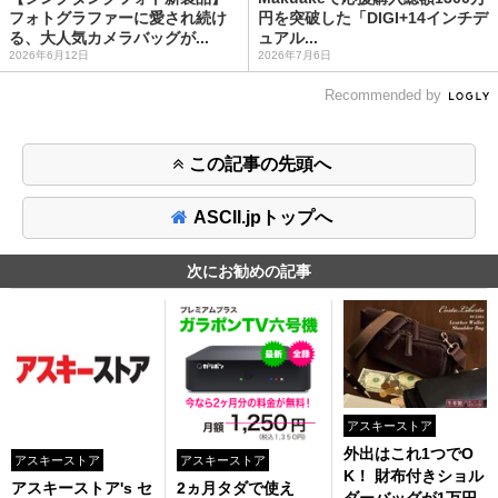
フォトグラファーに愛され続け
円を突破した「DIGI+14インチデ
る、大人気カメラバッグが...
ュアル...
2026年6月12日
2026年7月6日
Recommended by
この記事の先頭へ
ASCII.jpトップへ
次にお勧めの記事
アスキーストア
外出はこれ1つでO
アスキーストア
アスキーストア
K！ 財布付きショル
アスキーストア's セ
2ヵ月タダで使え