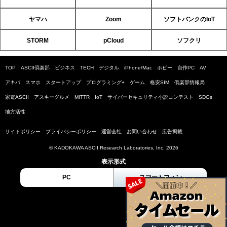
ヤマハ
Zoom
ソフトバンクのIoT
STORM
pCloud
ソフクリ
TOP
ASCII倶楽部
ビジネス
TECH
デジタル
iPhone/Mac
ホビー
自作PC
AV
アキバ
スマホ
スタートアップ
プログラミング+
ゲーム
格安SIM
倶楽部情報局
家電ASCII
アスキーグルメ
MITTR
IoT
サイバーセキュリティ小説コンテスト
SDGs
地方活性
サイトポリシー
プライバシーポリシー
運営会社
お問い合わせ
広告掲載
© KADOKAWA ASCII Research Laboratories, Inc. 2026
表示形式
PC
スマートフォン