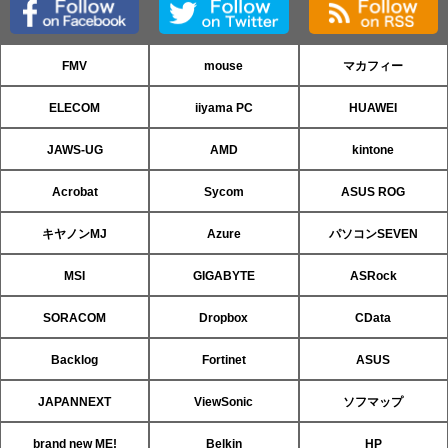
FMV
mouse
マカフィー
ELECOM
iiyama PC
HUAWEI
JAWS-UG
AMD
kintone
Acrobat
Sycom
ASUS ROG
キヤノンMJ
Azure
パソコンSEVEN
MSI
GIGABYTE
ASRock
SORACOM
Dropbox
CData
Backlog
Fortinet
ASUS
JAPANNEXT
ViewSonic
ソフマップ
brand new ME!
Belkin
HP