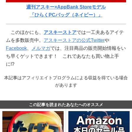
週刊アスキー×AppBank Storeモデル
「ひらくPCバッグ（ネイビー）」
このほかにも、
アスキーストア
では一工夫あるアイテ
ムを多数販売中。
アスキーストアの公式Twitter
や
Facebook
、
メルマガ
では、注目商品の販売開始情報をい
ち早くゲットできます！ これであなたも買い物上手
に!?
本記事はアフィリエイトプログラムによる収益を得ている場合
があります
この記事を読まれたあなたへのオススメ