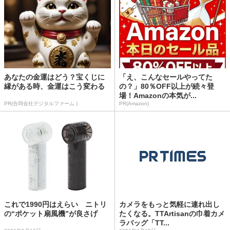
あなたの金運はどう？宝くじに
「え、こんなセールやってた
縁がある時、金運はこう変わる
の？」80％OFF以上が続々登
場！Amazonの本気が...
PR(合同会社デジタルファーム )
PR(Amazon)
これで1990円はえらい ニトリ
カメラをもっと気軽に連れ出し
の“ポケット扇風機”が良さげ
たくなる。TTArtisanの巾着カメ
ラバッグ「TT...