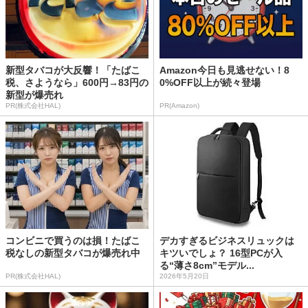
新型タバコが大反響！「たばこ
Amazon今日も見逃せない！8
税、さようなら」600円→83円の
0%OFF以上が続々登場
新型が爆売れ
PR(株式会社HAL)
PR(Amazon)
コンビニで買うのは損！たばこ
デカすぎるビジネスリュックは
税なしの新型タバコが爆売れ中
キツいでしょ？ 16型PCが入
る“薄さ8cm”モデル...
PR(株式会社HAL)
2026年5月20日