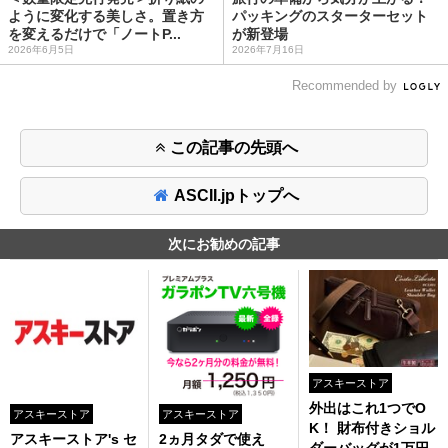
ように変化する美しさ。置き方
パッキングのスターターセット
を変えるだけで「ノートP...
が新登場
2026年6月5日
2026年7月16日
Recommended by
この記事の先頭へ
ASCII.jpトップへ
次にお勧めの記事
アスキーストア
外出はこれ1つでO
アスキーストア
アスキーストア
K！ 財布付きショル
アスキーストア's セ
2ヵ月タダで使え