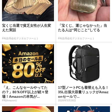
宝くじ当選で貧乏女性が人生変
「宝くじ、運じゃなかった」当
えた実話
たる人は“同じこと”してる
PR(合同会社デジタルファーム )
PR(合同会社デジタルファーム )
「え、こんなセールやってた
17型ノートPCも着替えも入る！
の？」80％OFF以上が続々登
35L出張大容量リュックがAmaz
場！Amazonの本気が...
onセールで...
PR(Amazon)
2026年5月28日