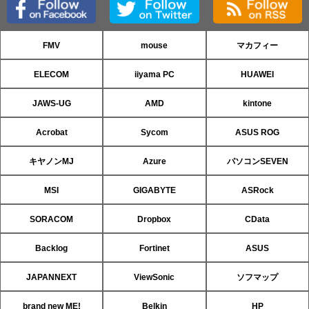
FMV
mouse
マカフィー
ELECOM
iiyama PC
HUAWEI
JAWS-UG
AMD
kintone
Acrobat
Sycom
ASUS ROG
キヤノンMJ
Azure
パソコンSEVEN
MSI
GIGABYTE
ASRock
SORACOM
Dropbox
CData
Backlog
Fortinet
ASUS
JAPANNEXT
ViewSonic
ソフマップ
brand new ME!
Belkin
HP