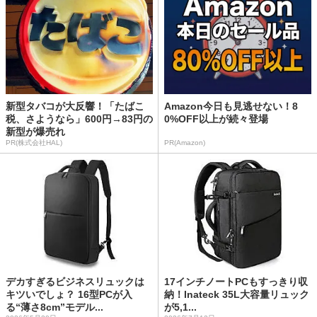
新型タバコが大反響！「たばこ
Amazon今日も見逃せない！8
税、さようなら」600円→83円の
0%OFF以上が続々登場
新型が爆売れ
PR(株式会社HAL)
PR(Amazon)
デカすぎるビジネスリュックは
17インチノートPCもすっきり収
キツいでしょ？ 16型PCが入
納！Inateck 35L大容量リュック
る“薄さ8cm”モデル...
が5,1...