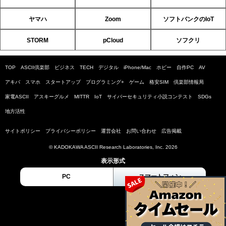
ヤマハ
Zoom
ソフトバンクのIoT
STORM
pCloud
ソフクリ
TOP
ASCII倶楽部
ビジネス
TECH
デジタル
iPhone/Mac
ホビー
自作PC
AV
アキバ
スマホ
スタートアップ
プログラミング+
ゲーム
格安SIM
倶楽部情報局
家電ASCII
アスキーグルメ
MITTR
IoT
サイバーセキュリティ小説コンテスト
SDGs
地方活性
サイトポリシー
プライバシーポリシー
運営会社
お問い合わせ
広告掲載
© KADOKAWA ASCII Research Laboratories, Inc. 2026
表示形式
PC
スマートフォン