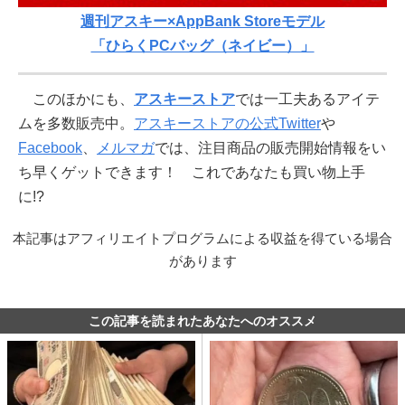
週刊アスキー×AppBank Storeモデル
「ひらくPCバッグ（ネイビー）」
このほかにも、
アスキーストア
では一工夫あるアイテ
ムを多数販売中。
アスキーストアの公式Twitter
や
Facebook
、
メルマガ
では、注目商品の販売開始情報をい
ち早くゲットできます！ これであなたも買い物上手
に!?
本記事はアフィリエイトプログラムによる収益を得ている場合
があります
この記事を読まれたあなたへのオススメ