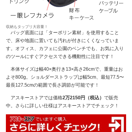
収納もタップリ大容量！
バッグ底面には「ターポリン素材」を使用すること
で、床や地面に置いても汚れが付きにくくなっていま
す。オフィス、カフェに公園のベンチでも、お気に入り
のツールにすぐアクセスできる機動性に注目です！
本体サイズは幅40×奥行き13×高さ26cmで、重量はお
よそ800g。ショルダーストラップは幅5cm、最短77.5〜
最長127.5cmの範囲で長さ調節が可能です！
アスキーストアでは価格
2万2150円（税込）
で販売
中。さらに詳しい仕様はアスキーストアでチェック！