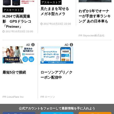
アスキーストア
見たままを写せる
アスキーストア
わずか1年でオーナ
メガネ型カメラ
ーが手放す車ランキ
H.264で高画質撮
ング あの日本車も
影 GPSドラレコ
2017年10月23日 22:00
「Preimer」
2017年10月23日 22:00
PR Skyrocket株式会社
AD
AD
最短5分で接続
ローソンアプリ／ク
ーポン配信中
PR LotusFlare Inc
PR ローソン
公式アカウントをフォローして最新情報を手に入れよう