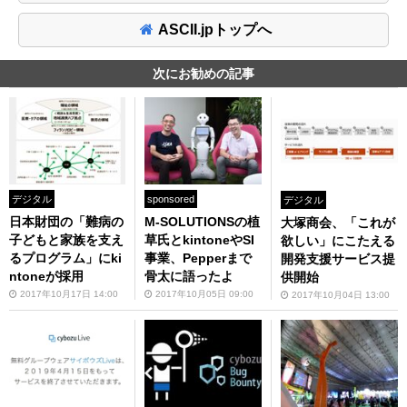
ASCII.jpトップへ
次にお勧めの記事
デジタル
sponsored
デジタル
日本財団の「難病の
M-SOLUTIONSの植
大塚商会、「これが
子どもと家族を支え
草氏とkintoneやSI
欲しい」にこたえる
るプログラム」にki
事業、Pepperまで
開発支援サービス提
ntoneが採用
骨太に語ったよ
供開始
2017年10月17日 14:00
2017年10月05日 09:00
2017年10月04日 13:00