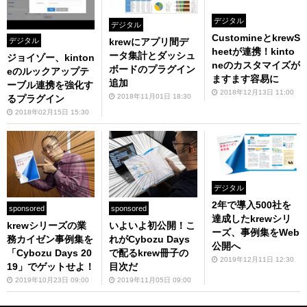
デジタル
デジタル
CustomineとkrewS
krewにアプリ間デ
デジタル
heetが連携！kinto
ータ集計とダッシュ
ジョイゾー、kinton
neのカスタマイズが
ボードのプラグイン
eのルックアップテ
ますます容易に
追加
ーブル連携を強化す
2018年12月13日 11:00
2018年11月01日 18:30
るプラグイン
2018年02月15日 15:30
デジタル
2年で導入500社を
sponsored
sponsored
達成したkrewシリ
krewシリーズの業
いよいよ初公開！こ
ーズ、事例集をWeb
務カイゼン事例集を
れがCybozu Days
公開へ
「Cybozu Days 20
で配るkrew冊子の
2019年12月11日 12:30
19」でゲットせよ！
目次だ
2019年10月23日 09:00
2019年11月05日 09:00