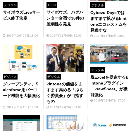
デジタル
TECH
デジタル
サイボウズLiveサー
サイボウズ、バグハ
Cybozu Daysでは
ビス終了決定
ンター合宿で36件の
ますます拡がるkint
脆弱性を発見
oneエコシステムを
見逃すな
2017年10月24日 18:00
2017年11月06日 15:00
2017年11月09日 08:00
デジタル
脱Excelを促進するk
ビジネス
デジタル
intoneプラグイン
グレープシティ、S
kintoneの価値をま
「krewSheet」が機
alesforce用バーコ
すます高める「ぷら
能強化
ード機能を大幅強化
ぐ委員会」が目指す
2018年02月07日 17:00
もの
2017年11月15日 16:30
2017年12月26日 09:00