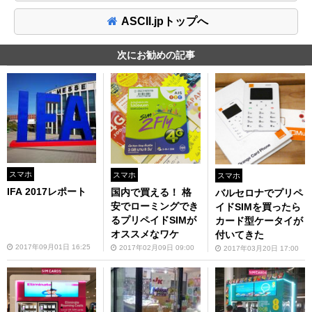
ASCII.jpトップへ
次にお勧めの記事
スマホ
スマホ
スマホ
IFA 2017レポート
国内で買える！ 格
バルセロナでプリペ
安でローミングでき
イドSIMを買ったら
るプリペイドSIMが
カード型ケータイが
オススメなワケ
付いてきた
2017年09月01日 16:25
2017年02月09日 09:00
2017年03月20日 17:00