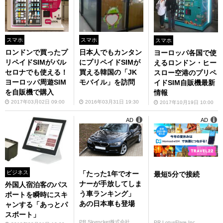
スマホ
スマホ
スマホ
ロンドンで買ったプ
日本人でもカンタン
ヨーロッパ各国で使
リペイドSIMがバル
にプリペイドSIMが
えるロンドン・ヒー
セロナでも使える！
買える韓国の「JK
スロー空港のプリペ
ヨーロッパ周遊SIM
モバイル」を訪問
イドSIM自販機最新
を自販機で購入
情報
2017年03月02日 09:00
2016年03月31日 19:30
2017年10月19日 10:00
AD
AD
ビジネス
「たった1年でオー
最短5分で接続
ナーが手放してしま
外国⼈宿泊客のパス
う車ランキング」
ポートを瞬時にスキ
あの日本車も登場
ャンする「あっとパ
スポート」
PR Skyrocket株式会社
PR LotusFlare Inc