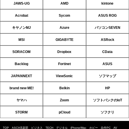
JAWS-UG
AMD
kintone
Acrobat
Sycom
ASUS ROG
キヤノンMJ
Azure
パソコンSEVEN
MSI
GIGABYTE
ASRock
SORACOM
Dropbox
CData
Backlog
Fortinet
ASUS
JAPANNEXT
ViewSonic
ソフマップ
brand new ME!
Belkin
HP
ヤマハ
Zoom
ソフトバンクのIoT
STORM
pCloud
ソフクリ
TOP
ASCII倶楽部
ビジネス
TECH
デジタル
iPhone/Mac
ホビー
自作PC
AV