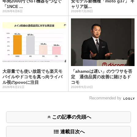
年間2000円でIoT機器をつなぐ
安モデル新機種「moto g37」 キ
「1NCE ...
ャリア版...
2026年6月6日
2026年7月26日
大容量でも使い放題でも楽天モ
「ahamoは遅い」のウワサを否
バイルやドコモを真っ向ライバ
定 通信品質の改善に賭けるド
ル視のpovoに注目
コモ
2026年6月21日
2026年5月10日
Recommended by
この記事の先頭へ
連載目次へ