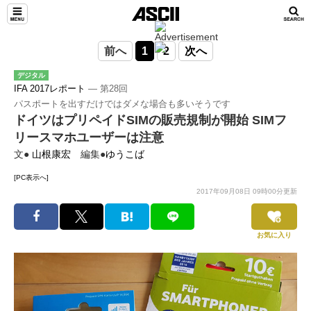
前へ
1
2
次へ
デジタル
IFA 2017レポート
― 第28回
パスポートを出すだけではダメな場合も多いそうです
ドイツはプリペイドSIMの販売規制が開始 SIMフ
リースマホユーザーは注意
文●
山根康宏
編集●
ゆうこば
[PC表示へ]
2017年09月08日 09時00分更新
お気に入り