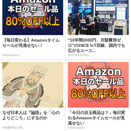
【毎日変わる】Amazonタイム
“10年間2000円、月額費用ゼ
セールが見逃せない！
ロ”の1NCE IoT回線、国内でも
広がるユース...
PR(Amazon)
2026年5月28日
なぜ日本人は『論語』を「心の
「今日の目玉商品は？」毎日変
よりどころ」にするのか
わるAmazonタイムセールが見
逃せない
PR(國學院大學)
PR(Amazon)