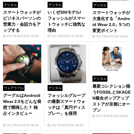
デジタル
デジタル
デジタル
スマートウォッチが
いくぜ300モデル!
スマートウォッチが
ビジネスパーソンの
フォッシルがスマー
大進化する「Andro
営業力・会話力をア
トウォッチに強気な
id Wear 2.0」5つの
ップする
理由
変更ポイント
2017年08月10日 09:00
2017年04月07日 08:00
2017年04月10日 09:00
デジタル
最新コレクション揃
ウェアラブル
デジタル
うFOSSILとSKAGE
グーグルはAndroid
フォッシルグループ
N複合ポップアップ
Wear 2.0をどんな発
の最新スマートウォ
ストアが京都にオー
想で開発した？ 独
ッチは「真円ディス
プン
占インタビュー
プレー」を採用
2017年09月15日 09:00
2017年04月20日 09:00
2017年09月05日 09:00