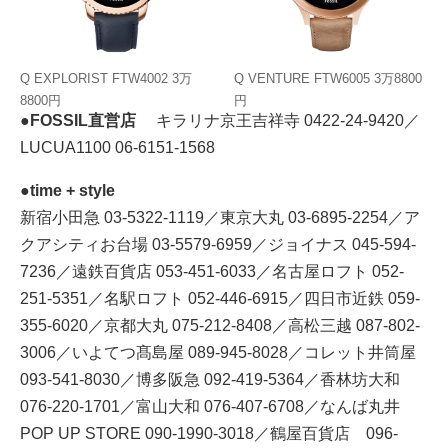
Q EXPLORIST FTW4002 3万
Q VENTURE FTW6005 3万8800
8800円
円
●FOSSIL直営店
キラリナ京王吉祥寺 0422-24-9420／
LUCUA1100 06-6151-1568
●time + style
新宿小田急 03-5322-1119／東京大丸 03-6895-2254／ア
クアシティお台場 03-5579-6959／ジョイナス 045-594-
7236／遠鉄百貨店 053-451-6033／名古屋ロフト 052-
251-5351／名駅ロフト 052-446-6915／四日市近鉄 059-
355-6020／京都大丸 075-212-8408／高松三越 087-802-
3006／いよてつ髙島屋 089-945-8028／コレット井筒屋
093-541-8030／博多阪急 092-419-5364／香林坊大和
076-220-1701／富山大和 076-407-6708／なんば丸井
POP UP STORE 090-1990-3018／鶴屋百貨店 096-