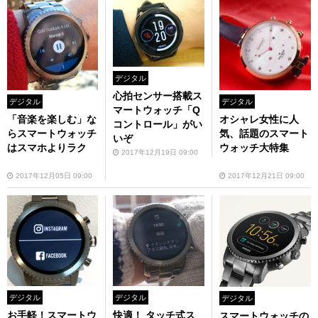
デジタル
心拍センサー搭載ス
デジタル
デジタル
マートウォッチ「Q
「音楽を楽しむ」な
オシャレ女性に人
コントロール」がい
らスマートウォッチ
気、話題のスマート
いぞ
はスマホよりラク
ウォッチ大特集
2017年12月19日 09:00
2017年12月05日 09:00
2017年12月21日 09:00
デジタル
デジタル
デジタル
お手軽！スマートウ
快適！ タッチ式ス
スマートウォッチの