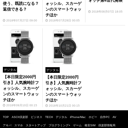
ォッチ第4世代発表
使う、既読になる？
ォッシル、スカーゲ
返信できる？
ンのスマートウォッ
2018年08月07日 18:05
チほか
2018年07月27日 09:00
2018年07月28日 00:05
デジタル
デジタル
【本日限定2000円
【本日限定2000円
引き】人気腕時計フ
引き】人気腕時計フ
ォッシル、スカーゲ
ォッシル、スカーゲ
ンのスマートウォッ
ンのスマートウォッ
チほか
チほか
2018年09月10日 00:15
2018年10月21日 00:15
TOP
ASCII倶楽部
ビジネス
TECH
デジタル
iPhone/Mac
ホビー
自作PC
AV
アキバ
スマホ
スタートアップ
プログラミング+
ゲーム
格安SIM
倶楽部情報局