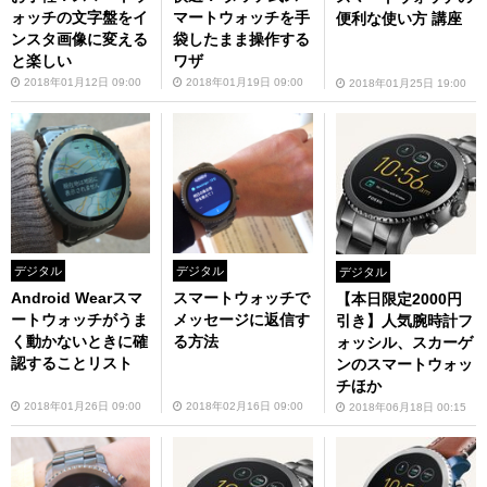
ォッチの文字盤をイ
マートウォッチを手
便利な使い方 講座
ンスタ画像に変える
袋したまま操作する
と楽しい
ワザ
2018年01月12日 09:00
2018年01月19日 09:00
2018年01月25日 19:00
デジタル
デジタル
デジタル
スマートウォッチで
Android Wearスマ
【本日限定2000円
メッセージに返信す
ートウォッチがうま
引き】人気腕時計フ
る方法
く動かないときに確
ォッシル、スカーゲ
認することリスト
ンのスマートウォッ
チほか
2018年02月16日 09:00
2018年01月26日 09:00
2018年06月18日 00:15