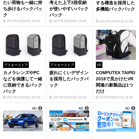
たい荷物も一緒に持
考えた上下2段収納
する構造を採用した
ち歩けるバックパッ
が使いやすいバック
多機能バックパック
ク
パック
2017年10月05日 20:00
2017年10月06日 20:00
2017年10月07日 20:00
アスキーストア
アスキーストア
VR
カメラレンズやPC
疲れにくいデザイン
COMPUTEX TAIPEI
などを保護して一緒
を採用したバックパ
2018で見かけたVR
に収納できるバック
ック
関連の新製品は1つ
パック
だけ
2017年10月08日 20:00
2017年10月09日 20:00
2018年06月17日 16:00
AD
AD
AD