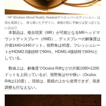
「HP Windows Mixed Reality Headsetデベロッパーエディション」は
黒を基調とし、落ち着いたデザイン。価格の割に手触りは安っぽくな
い点は◎
本製品は、複合現実（MR）が可能となるMRヘッドマ
ウントディスプレー（HMD）。ディスプレーの解像度は
片側1440×1440ドット。視野角は95度、フレッシュレー
トがHDMI2.0接続時で90Hz、HDMI1.4接続時で60Hzと
している。
数値上は、解像度でOculus Riftなどの片眼1080×1200
ドットを上回っているが、視野角はやや狭い（Oculus
Riftは110度）。現状は、眼鏡の上から使用できず、視差
調整も行なえない。