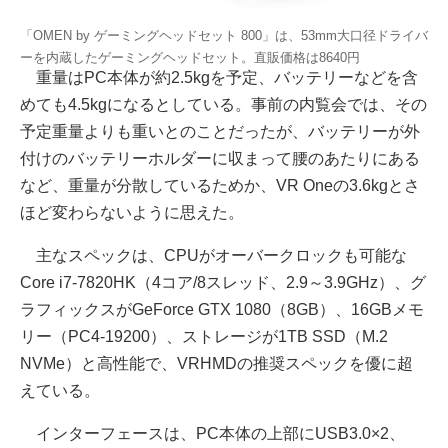
「OMEN by ゲーミングヘッドセット 800」は、53mm大口径ドライバ
ーを内蔵したゲーミングヘッドセット。直販価格は8640円
重量はPC本体が約2.5kgを予定、バッテリーなどを含
めても4.5kgになるとしている。事前の内覧会では、その
予定重量よりも重いとのことだったが、バッテリーが外
付けのバッテリーホルダーに収まって腰のあたりにある
など、重量が分散しているためか、VR Oneの3.6kgとさ
ほど変わらないように思えた。
主なスペックは、CPUがオーバークロックも可能な
Core i7-7820HK（4コア/8スレッド、2.9～3.9GHz）、グ
ラフィックスがGeForce GTX 1080（8GB）、16GBメモ
リー（PC4-19200）、ストレージが1TB SSD（M.2
NVMe）と高性能で、VRHMDの推奨スペックを優に超
えている。
インターフェースは、PC本体の上部にUSB3.0×2、