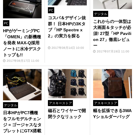
PC
デジタル
コスパ＆デザイン抜
これからの一体型は
PC
群！ 日本HPの3Kタ
大画面＆タッチが必
ブ「HP Spectre x
HPがゲーミングPC
須! 27型「HP Pavili
2」の実力を探る
「OMEN」の新機種
on 27」徹底レビュ
を発表 MAX-Q採用
ー
2017年08月14日 10:00
ノートに水冷デスク
2017年07月19日 11:00
トップも!!
2017年08月17日 11:00
アスキーストア
アスキーストア
デジタル
磁石とワイヤーで開
幅を拡張できる3WA
日本HPがPC7機種
閉ラクなリュック
Yショルダーバッグ
をフルモデルチェン
ジ = ゴージャスなタ
ブレットにGTX搭載