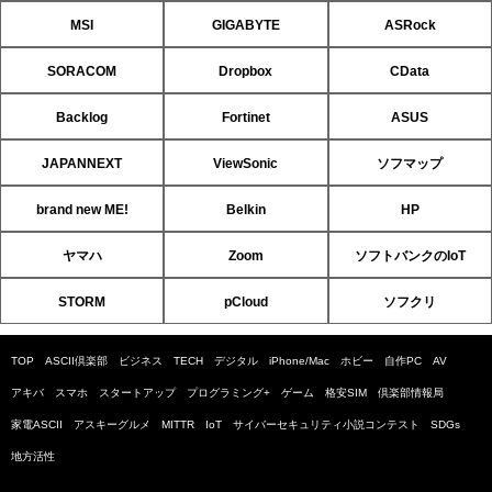
MSI
GIGABYTE
ASRock
SORACOM
Dropbox
CData
Backlog
Fortinet
ASUS
JAPANNEXT
ViewSonic
ソフマップ
brand new ME!
Belkin
HP
ヤマハ
Zoom
ソフトバンクのIoT
STORM
pCloud
ソフクリ
TOP
ASCII倶楽部
ビジネス
TECH
デジタル
iPhone/Mac
ホビー
自作PC
AV
アキバ
スマホ
スタートアップ
プログラミング+
ゲーム
格安SIM
倶楽部情報局
家電ASCII
アスキーグルメ
MITTR
IoT
サイバーセキュリティ小説コンテスト
SDGs
地方活性