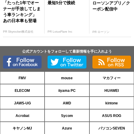
「たった1年でオー
最短5分で接続
ローソンアプリ／ク
ナーが手放してしま
ーポン配信中
う車ランキング」
あの日本車も登場
PR Skyrocket株式会社
PR LotusFlare Inc
PR ローソン
公式アカウントをフォローして最新情報を手に入れよう
FMV
mouse
マカフィー
ELECOM
iiyama PC
HUAWEI
JAWS-UG
AMD
kintone
Acrobat
Sycom
ASUS ROG
キヤノンMJ
Azure
パソコンSEVEN