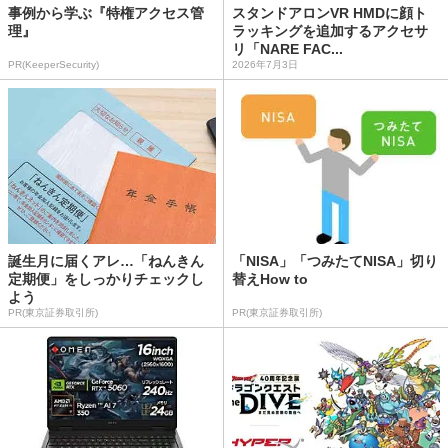
事例から学ぶ『特権アクセス管
スタンドアロンVR HMDに顔ト
理』
ラッキングを追加するアクセサ
リ「NARE FAC...
PR(KeeperSecurity)
2026年7月3日
誕生月に届くアレ…「ねんきん
「NISA」「つみたてNISA」切り
定期便」をしっかりチェックし
替えHow to
よう
PR(東京証券取引所)
PR(東京証券取引所)