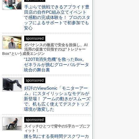
手ぶらで挑戦できるアプライド豊
田店の自作PC組み立てイベント
で感動の完成体験を！ プロのスタ
ッフによるサポートで初参加でも
安心
sponsored
ガバナンスの徹底で安全を担保し、AI
活用の促進で目指すのは“トレジャー
Box”という成長エンジン
“120TB消失危機”を救ったBox。
ゼネラルが挑むグローバルデータ
統合の舞台裏
sponsored
好評のViewSonic「モニターアー
ム」にスタイリッシュなモデルが
新登場！ アームの動きがスムーズ
で、机も広く使えてデスクトップ
環境が激変した
sponsored
スイッチひとつで背中のS字カーブにフ
ィット！
腰を気にする長時間デスクワーカ