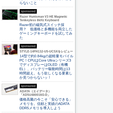
らないこと
sponsored
Razer Huntsman V3 HE Magnetic
Tenkeyless 8kHz Keyboard
Razer初の磁気式スイッチ採
用？ 低価格と多機能を両立した
ゲーミングキーボードを試してみ
た
sponsored
STYLE-14FH132-U5-UCSXをレビュー
14型で約0.84kgの超軽量モバイル
PC！CPUはCore Ultraシリーズ3
でディスプレーはOLED（有機
EL）、バッテリー駆動時間は13
時間超え。もう欲しくなる要素し
か見つからないッ！
sponsored
ADATA（エイデータ）
「AD5U480016G-D」
価格高騰の今こそ「安心できる」
メモリを。信頼と実績のADATA
DDR5メモリを導入しよう