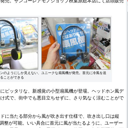
が発売。サンコーレアモノショップ秋葉原総本店にて店頭販売
ンのようにしか見えない、ユニークな扇風機が発売。首元に冷風を送
ることができる
にピッタリな、新感覚の小型扇風機が登場。ヘッドホン風デ
掛け式で、街中でも悪目立ちせずに、さり気なく涼むことがで
ドに当たる部分から風が吹き出す仕様で、吹き出し口は縦
回転調整が可能。いい具合に首元に風が当たるように、ユーザー