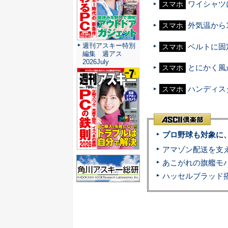
ワイシャツ
スマホ
外気温から
スマホ
週刊アスキー特別
ベルトに固
スマホ
編集 週アス
2026July
とにかく風
スマホ
ハンディス
スマホ
プロ野球も対象に