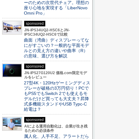
ーのための次世代チェア。理想の
座り心地を実現する「LiberNovo
Omni Pro」
sponsored
JN-IPS34UQ2-HSC6とJN-
IPSC34UQ2-HSC6で比較
曲面（湾曲）ディスプレーってな
にがすごいの？一般的な平面モデ
ルとの見え方の違いや曲率（R）
の意味、選び方を解説
sponsored
JN-IPS27G120U2 価格.com限定モデ
ルをレビュー
27型4K・120Hzゲーミングディス
プレーが破格の3万円切り！PCで
もPS5でもSwitch 2でも使えるモ
デルだけど買っても大丈夫？昇降
式多機能スタンドやUSB Typc-C
給電は？
sponsored
AIによる運用自動化は、企業が生き残
るための必須条件
属人化、人手不足、アラートだら