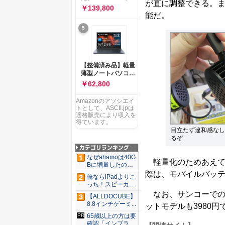
ー 83K9003JJP ノー
が直に調整できる。
ソコン Vivobook 15
￥139,800
トPC
M1502NAQ 15.6イ
能だ。
ンチ AMD Ryzen 7
5
170 メモリ16GB
SSD 512GB
Microsoft 365
Personal (24か月版)
搭載 Windows 11 重
【整備済み品】軽量
量1.7kg Wi-Fi 6E ク
薄型ノートパソコン
ワイエットブルー
dynabook G83 ■
￥62,800
M1502NAQ-
13.3型
R7165BUWS
FHD(1920x1080) -
Amazonのアソシエイ
高性能第11世代Core
トとして、ASCII.jpは
i5-1135G7 - メモリ
適格販売により収入を
16GB - SSD 256GB
得ています。
- Webカメラ -
目立たず違和感なし
WiFi&Bluetooth -
るぞ
USB Type-C - MS
Office 2021 - Win11
なぜahamoは40G
軽量化のためあえて
搭載
Bに増量したの
か ...
際は、モバイルバッ
俺ならiPadよりこ
っち！スピーカー
9個...
なお、サンコーでの店
【ALLDOCUBE】
8.8インチゲーミ...
ットモデルも3980
65歳以上の方は要
確認「インプラン