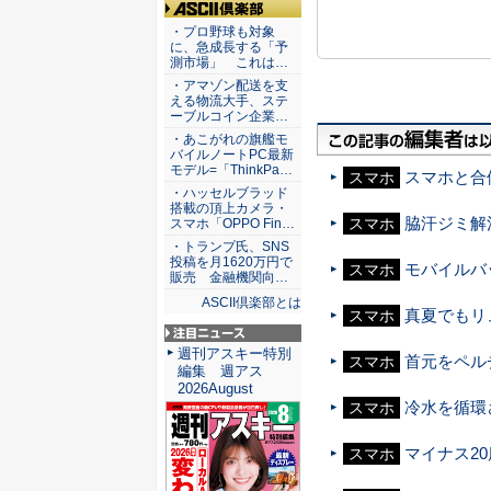
ASCII倶楽部
・プロ野球も対象
に、急成長する「予
測市場」 これは…
・アマゾン配送を支
える物流大手、ステ
ーブルコイン企業…
・あこがれの旗艦モ
バイルノートPC最新
モデル=「ThinkPa…
スマホと合
スマホ
・ハッセルブラッド
搭載の頂上カメラ・
脇汗ジミ解
スマホ
スマホ「OPPO Fin…
・トランプ氏、SNS
投稿を月1620万円で
モバイルバ
スマホ
販売 金融機関向…
ASCII倶楽部とは
真夏でもリ
スマホ
注目ニュース
週刊アスキー特別
首元をペル
スマホ
編集 週アス
2026August
冷水を循環
スマホ
マイナス2
スマホ