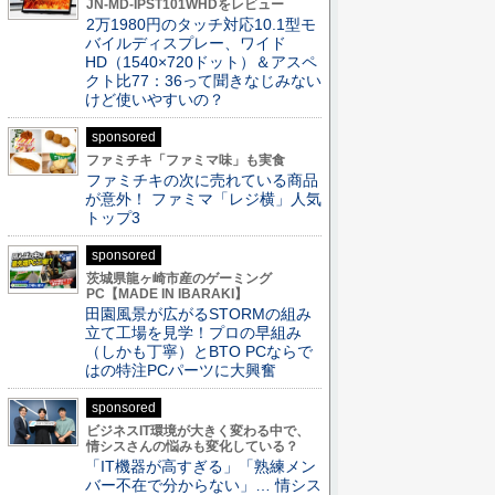
JN-MD-IPST101WHDをレビュー
2万1980円のタッチ対応10.1型モ
バイルディスプレー、ワイド
HD（1540×720ドット）＆アスペ
クト比77：36って聞きなじみない
けど使いやすいの？
sponsored
ファミチキ「ファミマ味」も実食
ファミチキの次に売れている商品
が意外！ ファミマ「レジ横」人気
トップ3
sponsored
茨城県龍ヶ崎市産のゲーミング
PC【MADE IN IBARAKI】
田園風景が広がるSTORMの組み
立て工場を見学！プロの早組み
（しかも丁寧）とBTO PCならで
はの特注PCパーツに大興奮
sponsored
ビジネスIT環境が大きく変わる中で、
情シスさんの悩みも変化している？
「IT機器が高すぎる」「熟練メン
バー不在で分からない」… 情シス