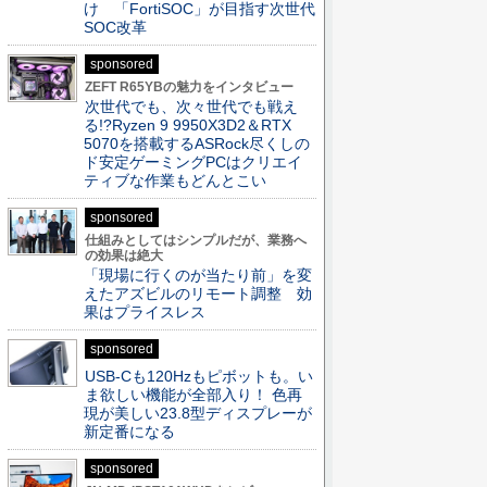
け 「FortiSOC」が目指す次世代
SOC改革
sponsored
ZEFT R65YBの魅力をインタビュー
次世代でも、次々世代でも戦え
る!?Ryzen 9 9950X3D2＆RTX
5070を搭載するASRock尽くしの
ド安定ゲーミングPCはクリエイ
ティブな作業もどんとこい
sponsored
仕組みとしてはシンプルだが、業務へ
の効果は絶大
「現場に行くのが当たり前」を変
えたアズビルのリモート調整 効
果はプライスレス
sponsored
USB-Cも120Hzもピボットも。い
ま欲しい機能が全部入り！ 色再
現が美しい23.8型ディスプレーが
新定番になる
sponsored