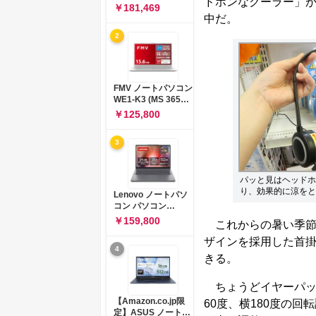
ドホンなクーラー」
コン 15-fd 15.6イン
￥181,469
チ インテル Core 5
中だ。
120U メモリ16GB
2
SSD512GB
Windows 11
Microsoft Office
2024搭載 WPS
Office搭載 カメラシ
FMV ノートパソコン
ャッター 指紋認証 薄
WE1-K3 (MS 365
型 Copilotキー搭載
Personal/Copilotキ
￥125,800
ナチュラルシルバー
ー搭載/Win 11/15.6
(BJ0M5PA-AAAI)
型/Core
3
i5/16GB/SSD
512GB/ホワイト)
FMVWK3E15W_AZ
パッと見はヘッドホ
り、効果的に涼をと
Lenovo ノートパソ
コン パソコン
IdeaPad Slim 3 14.0
￥159,800
これからの暑い季節
インチ AMD
Ryzen™ 5 8640HS
ザインを採用した首
4
メモリ16GB
きる。
SSD512GB
Microsoft 365 試用
版 Windows11 バッ
ちょうどイヤーパッ
テリー駆動12.6時間
【Amazon.co.jp限
60度、横180度の
重量1.39kg ルナグレ
定】ASUS ノートパ