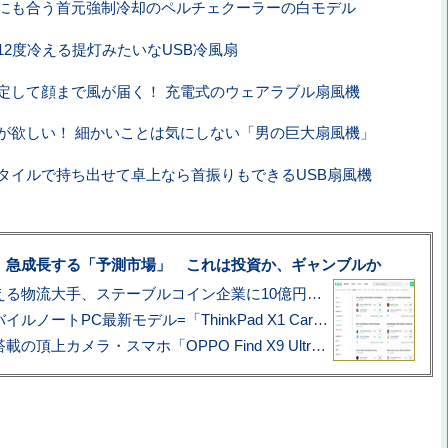
にも合う首元強制冷却のペルチェクーラーの白モデル
12度冷える提灯みたいなUSB冷風扇
定して顔まで風が届く！ 充電式のウェアラブル扇風機
が欲しい！ 細かいことは気にしない「男の巨大扇風機」
タイルで持ち出せて卓上なら首振りもできるUSB扇風機
、急成長する「予測市場」 これは投資か、ギャンブルか
アマゾン配送を支える物流大手、ステーブルコイン企業に10億円投資のワケ
あこがれの旗艦モバイルノートPC最新モデル=「ThinkPad X1 Carbon Gen 14 Aura Edition」実機レビュー
ハッセルブラッド搭載の頂上カメラ・スマホ「OPPO Find X9 Ultra」実写レビュー=プロが本気で徹底撮影しました!!