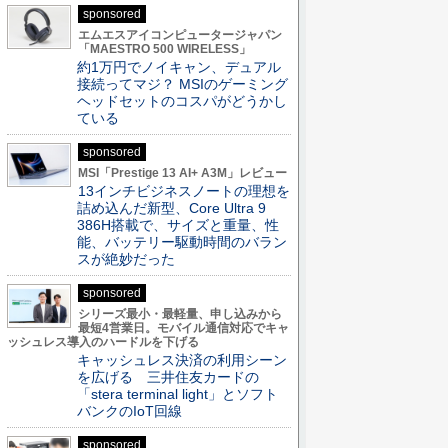
sponsored
エムエスアイコンピュータージャパン
「MAESTRO 500 WIRELESS」
約1万円でノイキャン、デュアル
接続ってマジ？ MSIのゲーミング
ヘッドセットのコスパがどうかし
ている
sponsored
MSI「Prestige 13 AI+ A3M」レビュー
13インチビジネスノートの理想を
詰め込んだ新型、Core Ultra 9
386H搭載で、サイズと重量、性
能、バッテリー駆動時間のバラン
スが絶妙だった
sponsored
シリーズ最小・最軽量、申し込みから
最短4営業日。モバイル通信対応でキャ
ッシュレス導入のハードルを下げる
キャッシュレス決済の利用シーン
を広げる 三井住友カードの
「stera terminal light」とソフト
バンクのIoT回線
sponsored