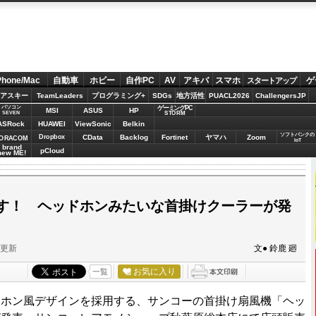
Phone/Mac
自動車
ホビー
自作PC
AV
アキバ
スマホ
ゲ
スタートアップ
アスキー
TeamLeaders
プログラミング+
SDGs
地方活性
PUACL2026
ChallengersJP
パソコン
ゲーミングPC
MSI
ASUS
HP
STORM
SEVEN
ASRock
HUAWEI
ViewSonic
Belkin
ソフトバンクの
Dropbox
CData
Backlog
Fortinet
ヤマハ
Zoom
ORACOM
IoT
brand
pCloud
new ME!
す！ ヘッドホンみたいな首掛けクーラーが発
分更新
文● 鈴鹿 廻
お気に入り
一覧
ホン風デザインを採用する、サンコーの首掛け扇風機「ヘッ