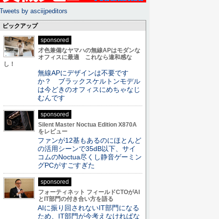
Tweets by asciijpeditors
ピックアップ
sponsored
才色兼備なヤマハの無線APはモダンな
オフィスに最適 これなら違和感な
し！
無線APにデザインは不要です
か？ ブラックスケルトンモデル
は今どきのオフィスにめちゃなじ
むんです
sponsored
Silent Master Noctua Edition X870A
をレビュー
ファンが12基もあるのにほとんど
の活用シーンで35dB以下、サイ
コムのNoctua尽くし静音ゲーミン
グPCがすごすぎた
sponsored
フォーティネット フィールドCTOがAI
とIT部門の付き合い方を語る
AIに振り回されないIT部門になる
ため、IT部門が今考えなければな