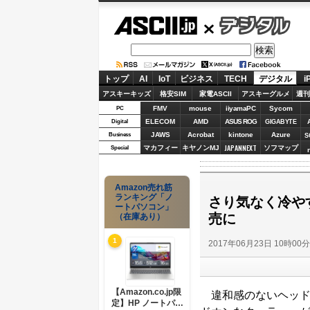
ASCII.jp
デジタル
トップ
AI
IoT
ビジネス
TECH
デジタル
i
アスキーキッズ
格安SIM
家電ASCII
アスキーグルメ
週刊
FMV
mouse
iiyamaPC
Sycom
PC
ELECOM
AMD
ASUS ROG
Digital
GIGABYTE
JAWS
Acrobat
kintone
Azure
Business
S
JAPANNEXT
マカフィー
キヤノンMJ
ソフマップ
Special
Amazon売れ筋
ランキング「ノ
さり気なく冷や
ートパソコン」
売に
（在庫あり）
1
2017年06月23日 10時00
【Amazon.co.jp限
違和感のないヘッド
定】HP ノートパソ