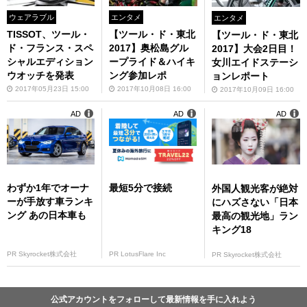
ウェアラブル
エンタメ
エンタメ
TISSOT、ツール・
【ツール・ド・東北
【ツール・ド・東北
ド・フランス・スペ
2017】奥松島グル
2017】大会2日目！
シャルエディション
ープライド＆ハイキ
女川エイドステーシ
ウオッチを発表
ング参加レポ
ョンレポート
2017年05月23日 15:00
2017年10月08日 16:00
2017年10月09日 16:00
AD
AD
AD
わずか1年でオーナ
最短5分で接続
外国人観光客が絶対
ーが手放す車ランキ
にハズさない「日本
ング あの日本車も
最高の観光地」ラン
キング18
PR Skyrocket株式会社
PR LotusFlare Inc
PR Skyrocket株式会社
公式アカウントをフォローして最新情報を手に入れよう