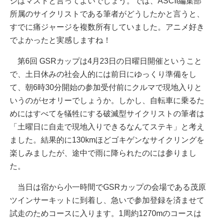
ジはマストと言ってよいでしょう。では、ASCII編集部
所属のサイクリストである筆者がどうしたかと言うと、
すでに痛ジャージを複数所有していました。アニメ好き
でよかったと実感しますね！
第6回 GSRカップは4月23日の日曜日開催ということ
で、土日休みの社会人的には前日にゆっくり準備をし
て、朝6時30分開始の参加受付前にクルマで現地入りと
いうのがセオリーでしょうか。しかし、自転車に乗るた
めにはすべてを犠牲にする破滅型サイクリストの筆者は
「土曜日に自走で現地入りできるなんてステキ」と考え
ました。結果的に130kmほどゴキゲンなサイクリングを
楽しみましたが、途中で雨に降られたのには参りまし
た。
当日は宿から小一時間でGSRカップの会場である茂原
ツインサーキットに到着し、急いで参加登録を済ませて
試走のためコースに入ります。1周約1270mのコースは