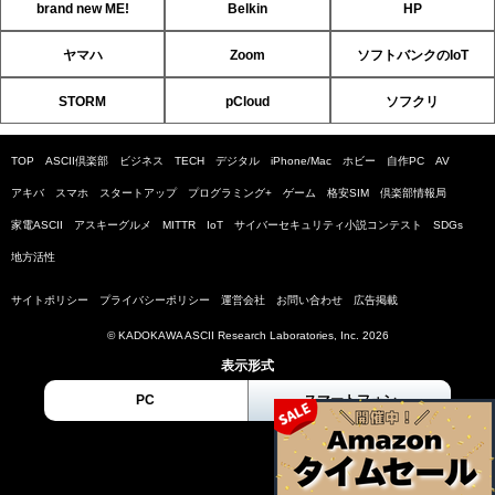
brand new ME!
Belkin
HP
ヤマハ
Zoom
ソフトバンクのIoT
STORM
pCloud
ソフクリ
TOP
ASCII倶楽部
ビジネス
TECH
デジタル
iPhone/Mac
ホビー
自作PC
AV
アキバ
スマホ
スタートアップ
プログラミング+
ゲーム
格安SIM
倶楽部情報局
家電ASCII
アスキーグルメ
MITTR
IoT
サイバーセキュリティ小説コンテスト
SDGs
地方活性
サイトポリシー
プライバシーポリシー
運営会社
お問い合わせ
広告掲載
© KADOKAWA ASCII Research Laboratories, Inc. 2026
表示形式
PC
スマートフォン