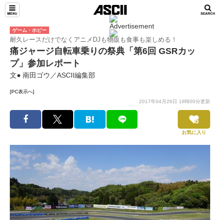
ゲーム・ホビー
耐久レースだけでなくアニメDJも物販も食事も楽しめる！
痛ジャージ自転車乗りの祭典「第6回 GSRカッ
プ」参加レポート
文● 南田ゴウ／ASCII編集部
[PC表示へ]
2017年04月26日 16時00分更新
お気に入り