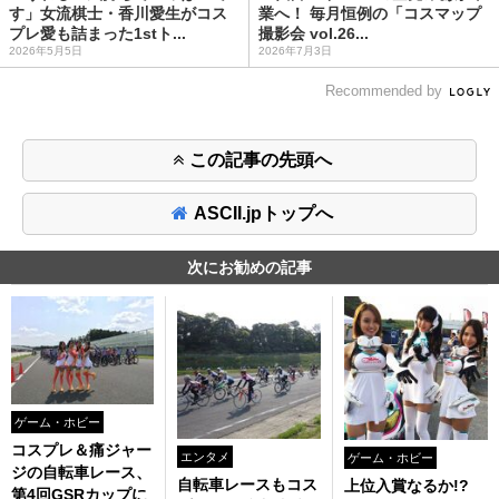
す」女流棋士・香川愛生がコス
業へ！ 毎月恒例の「コスマップ
プレ愛も詰まった1stト...
撮影会 vol.26...
2026年5月5日
2026年7月3日
Recommended by
この記事の先頭へ
ASCII.jpトップへ
次にお勧めの記事
ゲーム・ホビー
コスプレ＆痛ジャー
エンタメ
ゲーム・ホビー
ジの自転車レース、
自転車レースもコス
上位入賞なるか!?
第4回GSRカップに