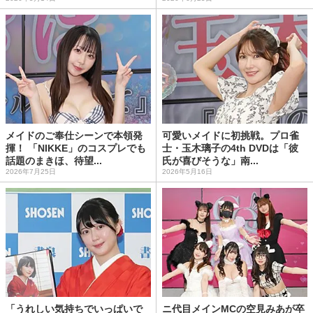
メイドのご奉仕シーンで本領発
可愛いメイドに初挑戦。プロ雀
揮！ 「NIKKE」のコスプレでも
士・玉木璃子の4th DVDは「彼
話題のまきほ、待望...
氏が喜びそうな」南...
2026年7月25日
2026年5月16日
「うれしい気持ちでいっぱいで
ニ代目メインMCの空見みあが卒