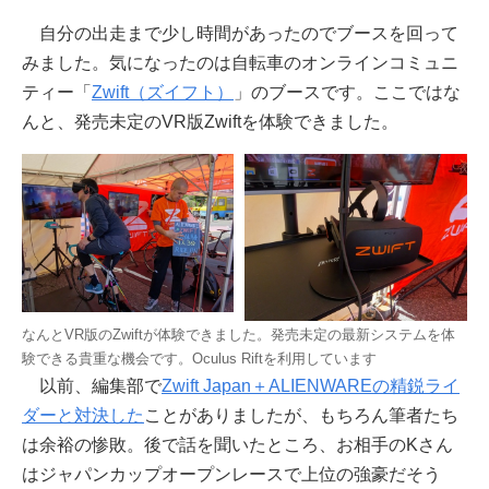
自分の出走まで少し時間があったのでブースを回って
みました。気になったのは自転車のオンラインコミュニ
ティー「
Zwift（ズイフト）
」のブースです。ここではな
んと、発売未定のVR版Zwiftを体験できました。
なんとVR版のZwiftが体験できました。発売未定の最新システムを体
験できる貴重な機会です。Oculus Riftを利用しています
以前、編集部で
Zwift Japan＋ALIENWAREの精鋭ライ
ダーと対決した
ことがありましたが、もちろん筆者たち
は余裕の惨敗。後で話を聞いたところ、お相手のKさん
はジャパンカップオープンレースで上位の強豪だそう