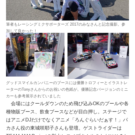
筆者もレーシングミクサポーターズ 2017のみなさんと記念撮影。参
加して良かった！
グッドスマイルカンパニーのブースには優勝トロフィーとイラストレ
ーターのTonyさんからのお祝いの色紙が。優勝記念バージョンのミニ
カーも参考展示されていました
会場にはクールダウンのため飛び込みOKのプールや各
種物販ブース、飲食ブースなどが目白押し。ステージで
はアニメDJだけでなくアニメ「ろんぐらいだぁす！」パ
カさん役の東城咲耶子さんも登壇。ゲストライダーは