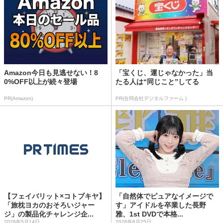
Amazon今日も見逃せない！8
「宝くじ、運じゃなかった」当
0%OFF以上が続々登場
たる人は“同じこと”してる
PR(Amazon)
PR(合同会社デジタルファーム )
【フェイバリット×コトブキヤ】
「自然体でピュアなイメージで
「旅枕ヨカのおそろいジャー
す」アイドルを卒業した長野
ジ」の製品化チャレンジ企...
雅、1st DVDで本格...
2026年5月14日
2026年6月25日