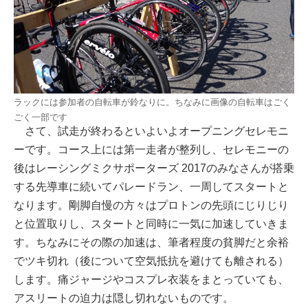
ラックには参加者の自転車が鈴なりに。ちなみに画像の自転車はごく
ごく一部です
さて、試走が終わるといよいよオープニングセレモニ
ーです。コース上には第一走者が整列し、セレモニーの
後はレーシングミクサポーターズ 2017のみなさんが搭乗
する先導車に続いてパレードラン、一周してスタートと
なります。剛脚自慢の方々はプロトンの先頭にじりじり
と位置取りし、スタートと同時に一気に加速していきま
す。ちなみにその際の加速は、筆者程度の貧脚だと余裕
でツキ切れ（後について空気抵抗を避けても離される）
します。痛ジャージやコスプレ衣装をまとっていても、
アスリートの迫力は隠し切れないものです。