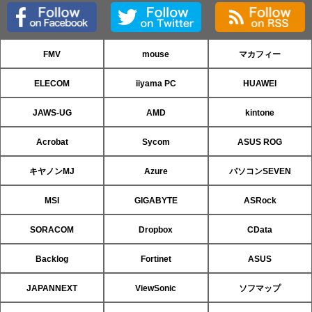
FMV
mouse
マカフィー
ELECOM
iiyama PC
HUAWEI
JAWS-UG
AMD
kintone
Acrobat
Sycom
ASUS ROG
キヤノンMJ
Azure
パソコンSEVEN
MSI
GIGABYTE
ASRock
SORACOM
Dropbox
CData
Backlog
Fortinet
ASUS
JAPANNEXT
ViewSonic
ソフマップ