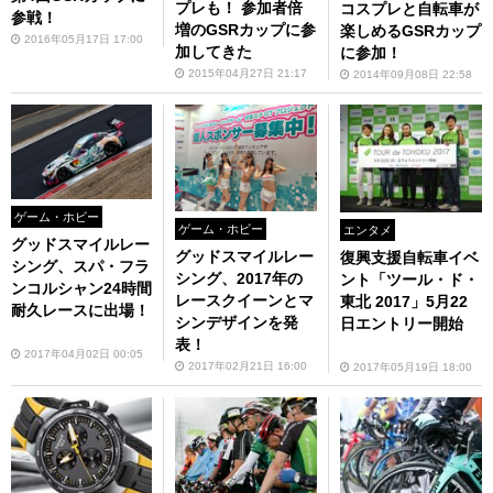
プレも！ 参加者倍
コスプレと自転車が
参戦！
増のGSRカップに参
楽しめるGSRカップ
2016年05月17日 17:00
加してきた
に参加！
2015年04月27日 21:17
2014年09月08日 22:58
ゲーム・ホビー
ゲーム・ホビー
エンタメ
グッドスマイルレー
グッドスマイルレー
復興支援自転車イベ
シング、スパ・フラ
シング、2017年の
ント「ツール・ド・
ンコルシャン24時間
レースクイーンとマ
東北 2017」5月22
耐久レースに出場！
シンデザインを発
日エントリー開始
表！
2017年04月02日 00:05
2017年02月21日 16:00
2017年05月19日 18:00