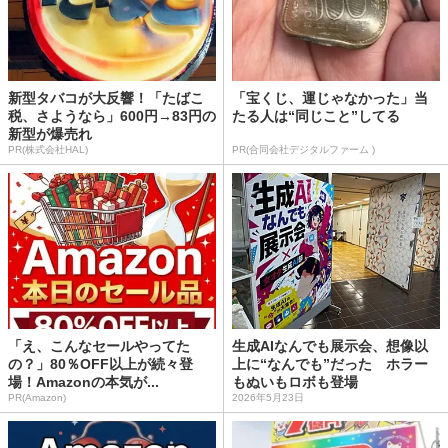
新型タバコが大反響！「たばこ
「宝くじ、運じゃなかった」当
税、さようなら」600円→83円の
たる人は“同じこと”してる
新型が爆売れ
PR(株式会社HAL)
PR(合同会社デジタルファーム )
「え、こんなセールやってた
生成AIなんでも展示会、想像以
の？」80％OFF以上が続々登
上に“なんでも”だった ホラー
場！Amazonの本気が...
もぬいもロボも登場
PR(Amazon)
2026年5月23日