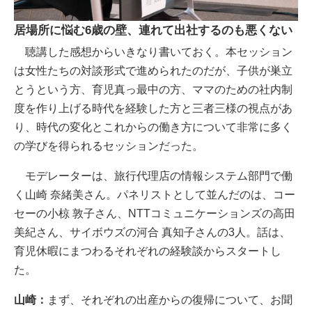
居場所に悩む6歳の壁、連れて出社するのも悪くない
聴講した感想からいきなり書いておく。本セッション
は女性たちの対談形式で進められたのだが、子供が巣立
とうという方、育児真っ最中の方、ママのための社内制
度を作り上げる時代を経験した方と三者三様の視点があ
り、時代の変化とこれからの働き方について非常に多く
の学びを得られるセッションだった。
モデレーターは、旅行代理店の情報システム部門で働
く山崎 奈緒美さん。パネリストとして並んだのは、コー
セーの小椋 敦子さん、NTTコミュニケーションズの高田
美紀さん、サイボウズの河合 真知子さんの3人。話は、
育児休暇にまつわるそれぞれの経験談からスタートし
た。
山崎：
まず、それぞれの出産からの復帰について、お聞