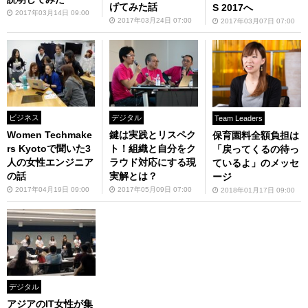
げてみた話
S 2017へ
2017年03月14日 09:00
2017年03月24日 07:00
2017年03月07日 07:00
ビジネス
デジタル
Team Leaders
Women Techmake
鍵は実践とリスペク
保育園料全額負担は
rs Kyotoで聞いた3
ト！組織と自分をク
「戻ってくるの待っ
人の女性エンジニア
ラウド対応にする現
ているよ」のメッセ
の話
実解とは？
ージ
2017年04月19日 09:00
2017年05月09日 07:00
2018年01月17日 09:00
デジタル
アジアのIT女性が集