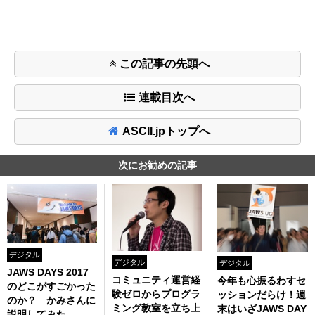
この記事の先頭へ
連載目次へ
ASCII.jpトップへ
次にお勧めの記事
デジタル
デジタル
デジタル
JAWS DAYS 2017
コミュニティ運営経
今年も心振るわすセ
のどこがすごかった
験ゼロからプログラ
ッションだらけ！週
のか？ かみさんに
ミング教室を立ち上
末はいざJAWS DAY
説明してみた