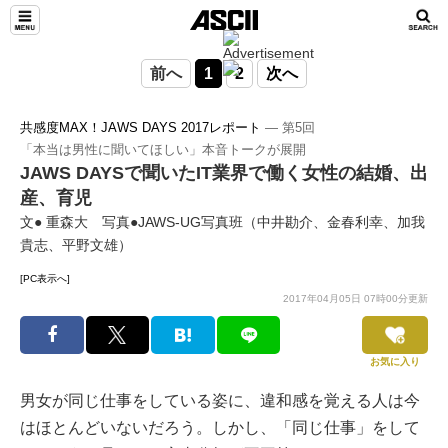
前へ
1
2
次へ
共感度MAX！JAWS DAYS 2017レポート
― 第5回
「本当は男性に聞いてほしい」本音トークが展開
JAWS DAYSで聞いたIT業界で働く女性の結婚、出
産、育児
文● 重森大 写真●JAWS-UG写真班（中井勘介、金春利幸、加我
貴志、平野文雄）
[PC表示へ]
2017年04月05日 07時00分更新
お気に入り
男女が同じ仕事をしている姿に、違和感を覚える人は今
はほとんどいないだろう。しかし、「同じ仕事」をして