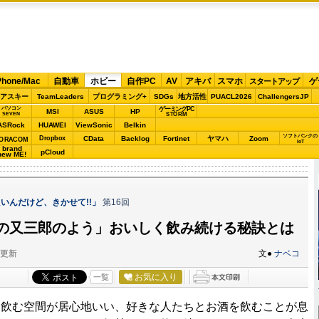
Phone/Mac
自動車
ホビー
自作PC
AV
アキバ
スマホ
ゲ
スタートアップ
アスキー
TeamLeaders
プログラミング+
SDGs
地方活性
PUACL2026
ChallengersJP
パソコン
ゲーミングPC
MSI
ASUS
HP
STORM
SEVEN
ASRock
HUAWEI
ViewSonic
Belkin
ソフトバンクの
Dropbox
CData
Backlog
Fortinet
ヤマハ
Zoom
ORACOM
IoT
brand
pCloud
new ME!
いんだけど、きかせて!!」
第16回
の又三郎のよう」おいしく飲み続ける秘訣とは
分更新
文●
ナベコ
お気に入り
一覧
飲む空間が居心地いい、好きな人たちとお酒を飲むことが息