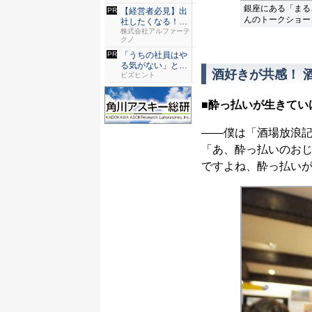
銀座にある「まる
【経営者必見】出
んのトークショー
社したくなる！社
員を活か...
株式会社アルファーテ
クノ
「うちの社員はや
る気がない」と嘆
酒好きが共感！ 
くリーダ...
ビズヒント
■酔っ払いが生きてい
――僕は「酒場放浪
「あ、酔っ払いのお
ですよね、酔っ払い