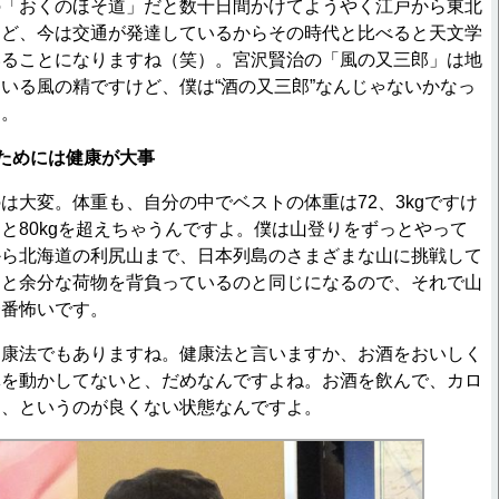
の「おくのほそ道」だと数十日間かけてようやく江戸から東北
けど、今は交通が発達しているからその時代と比べると天文学
いることになりますね（笑）。宮沢賢治の「風の又三郎」は地
いる風の精ですけど、僕は“酒の又三郎”なんじゃないかなっ
よ。
ためには健康が大事
は大変。体重も、自分の中でベストの体重は72、3kgですけ
と80kgを超えちゃうんですよ。僕は山登りをずっとやって
から北海道の利尻山まで、日本列島のさまざまな山に挑戦して
ると余分な荷物を背負っているのと同じになるので、それで山
一番怖いです。
健康法でもありますね。健康法と言いますか、お酒をおいしく
体を動かしてないと、だめなんですよね。お酒を飲んで、カロ
ま、というのが良くない状態なんですよ。