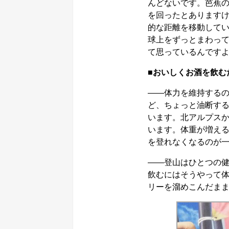
んどないです。芭蕉
を回ったとあります
的な距離を移動して
球上をずっとまわって
て思っているんです
■おいしくお酒を飲む
――体力を維持するの
ど、ちょっと油断する
います。北アルプス
います。体重が増え
を登れなくなるのが
――登山はひとつの
飲むにはそうやって
リーを溜めこんだま