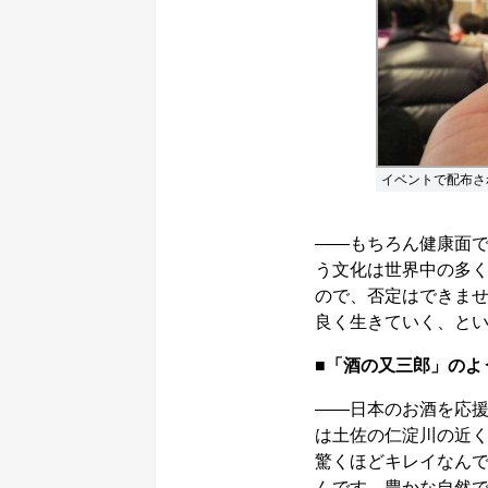
イベントで配布さ
――もちろん健康面
う文化は世界中の多
ので、否定はできま
良く生きていく、と
■「酒の又三郎」のよ
――日本のお酒を応
は土佐の仁淀川の近
驚くほどキレイなん
んです。豊かな自然