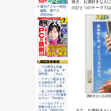
抜き。お酒好きな人
週刊アスキー特別
のひとつのテーマで
編集 週アス
2026July
ASCII倶楽部
・プロ野球も対象
に、急成長する「予
測市場」 これは…
・アマゾン配送を支
える物流大手、ステ
ーブルコイン企業…
・あこがれの旗艦モ
バイルノートPC最新
酒好きといえば吉
モデル=「ThinkPa…
・ハッセルブラッド
搭載の頂上カメラ・
さて、お酒好きといえ
スマホ「OPPO Fin…