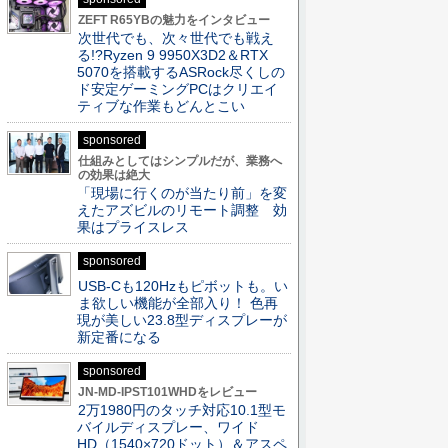
ZEFT R65YBの魅力をインタビュー
次世代でも、次々世代でも戦え
る!?Ryzen 9 9950X3D2＆RTX
5070を搭載するASRock尽くしの
ド安定ゲーミングPCはクリエイ
ティブな作業もどんとこい
sponsored
仕組みとしてはシンプルだが、業務へ
の効果は絶大
「現場に行くのが当たり前」を変
えたアズビルのリモート調整 効
果はプライスレス
sponsored
USB-Cも120Hzもピボットも。い
ま欲しい機能が全部入り！ 色再
現が美しい23.8型ディスプレーが
新定番になる
sponsored
JN-MD-IPST101WHDをレビュー
2万1980円のタッチ対応10.1型モ
バイルディスプレー、ワイド
HD（1540×720ドット）＆アスペ