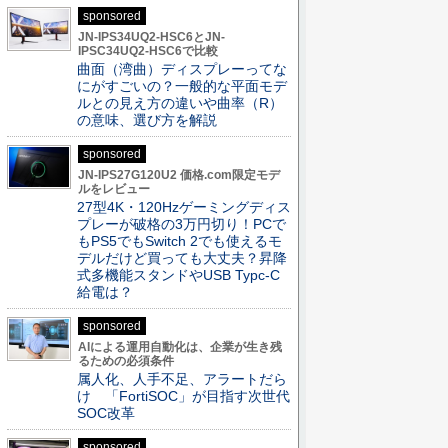
sponsored
JN-IPS34UQ2-HSC6とJN-
IPSC34UQ2-HSC6で比較
曲面（湾曲）ディスプレーってな
にがすごいの？一般的な平面モデ
ルとの見え方の違いや曲率（R）
の意味、選び方を解説
sponsored
JN-IPS27G120U2 価格.com限定モデ
ルをレビュー
27型4K・120Hzゲーミングディス
プレーが破格の3万円切り！PCで
もPS5でもSwitch 2でも使えるモ
デルだけど買っても大丈夫？昇降
式多機能スタンドやUSB Typc-C
給電は？
sponsored
AIによる運用自動化は、企業が生き残
るための必須条件
属人化、人手不足、アラートだら
け 「FortiSOC」が目指す次世代
SOC改革
sponsored