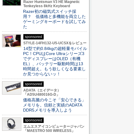
Razer Huntsman V3 HE Magnetic
Tenkeyless 8kHz Keyboard
Razer初の磁気式スイッチ採
用？ 低価格と多機能を両立した
ゲーミングキーボードを試してみ
た
sponsored
STYLE-14FH132-U5-UCSXをレビュー
14型で約0.84kgの超軽量モバイル
PC！CPUはCore Ultraシリーズ3
でディスプレーはOLED（有機
EL）、バッテリー駆動時間は13
時間超え。もう欲しくなる要素し
か見つからないッ！
sponsored
ADATA（エイデータ）
「AD5U480016G-D」
価格高騰の今こそ「安心できる」
メモリを。信頼と実績のADATA
DDR5メモリを導入しよう
sponsored
エムエスアイコンピュータージャパン
「MAESTRO 500 WIRELESS」