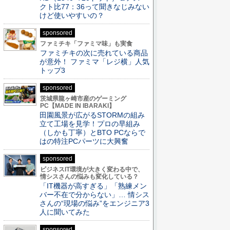
クト比77：36って聞きなじみない
けど使いやすいの？
sponsored
ファミチキ「ファミマ味」も実食
ファミチキの次に売れている商品
が意外！ ファミマ「レジ横」人気
トップ3
sponsored
茨城県龍ヶ崎市産のゲーミング
PC【MADE IN IBARAKI】
田園風景が広がるSTORMの組み
立て工場を見学！プロの早組み
（しかも丁寧）とBTO PCならで
はの特注PCパーツに大興奮
sponsored
ビジネスIT環境が大きく変わる中で、
情シスさんの悩みも変化している？
「IT機器が高すぎる」「熟練メン
バー不在で分からない」… 情シス
さんの“現場の悩み”をエンジニア3
人に聞いてみた
sponsored