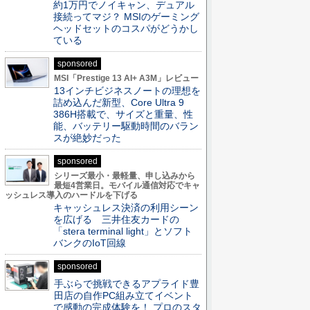
約1万円でノイキャン、デュアル
接続ってマジ？ MSIのゲーミング
ヘッドセットのコスパがどうかし
ている
sponsored
MSI「Prestige 13 AI+ A3M」レビュー
13インチビジネスノートの理想を
詰め込んだ新型、Core Ultra 9
386H搭載で、サイズと重量、性
能、バッテリー駆動時間のバラン
スが絶妙だった
sponsored
シリーズ最小・最軽量、申し込みから
最短4営業日。モバイル通信対応でキャ
ッシュレス導入のハードルを下げる
キャッシュレス決済の利用シーン
を広げる 三井住友カードの
「stera terminal light」とソフト
バンクのIoT回線
sponsored
手ぶらで挑戦できるアプライド豊
田店の自作PC組み立てイベント
で感動の完成体験を！ プロのスタ