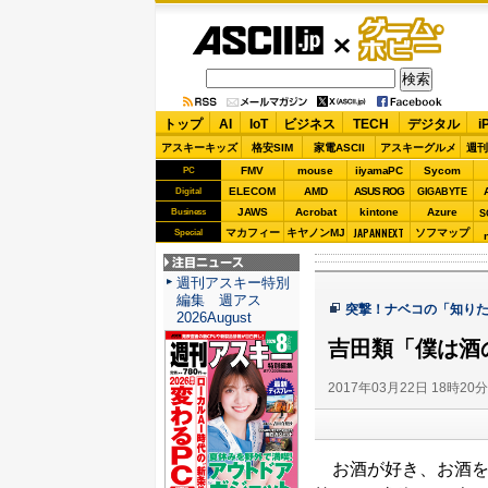
ASCII.jp
ゲーム・
ホビー
トップ
AI
IoT
ビジネス
TECH
デジタル
i
アスキーキッズ
格安SIM
家電ASCII
アスキーグルメ
週刊
FMV
mouse
iiyamaPC
Sycom
PC
ELECOM
AMD
ASUS ROG
Digital
GIGABYTE
JAWS
Acrobat
kintone
Azure
Business
S
JAPANNEXT
マカフィー
キヤノンMJ
ソフマップ
Special
注目ニュース
週刊アスキー特別
編集 週アス
突撃！ナベコの「知りた
2026August
吉田類「僕は酒
2017年03月22日 18時20
お酒が好き、お酒を