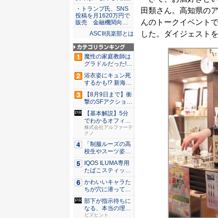
・トランプ氏、SNS
田類さん。高知県のア
投稿を月1620万円で
んのトークイベント
販売 金融機関向…
した。ダイジェスト
ASCII倶楽部とは
魔性の家庭教師は
グラドルだった!?
村雨...
浴衣姿にキュン死
するかも!? 新海ま
きが...
【8月9日まで】衝
撃のSFアクション
『G...
【基本解説】5分
でわかるオフィス
セキュリ...
株式会社アルファーテ
クノ
「制服ルーズの高
校生やスーツ姿の
OLを演...
IQOS ILUMA専用
たばこスティッ
ク...
かわいいキャラた
ちが穴に潜ってひ
どい目に...
部下が指示待ちに
なる、本当の理
由。23年...
ビズヒント