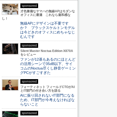
sponsored
才色兼備なヤマハの無線APはモダンな
オフィスに最適 これなら違和感な
し！
無線APにデザインは不要です
か？ ブラックスケルトンモデル
は今どきのオフィスにめちゃなじ
むんです
sponsored
Silent Master Noctua Edition X870A
をレビュー
ファンが12基もあるのにほとんど
の活用シーンで35dB以下、サイ
コムのNoctua尽くし静音ゲーミン
グPCがすごすぎた
sponsored
フォーティネット フィールドCTOがAI
とIT部門の付き合い方を語る
AIに振り回されないIT部門になる
ため、IT部門が今考えなければな
らないこと
sponsored