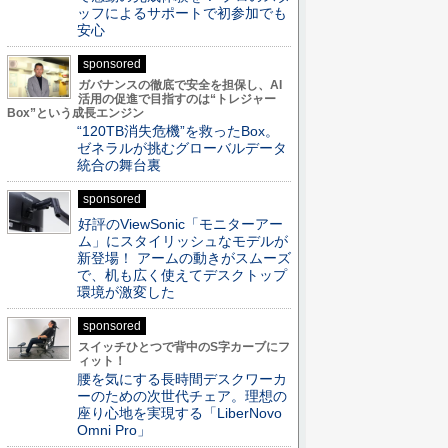
ッフによるサポートで初参加でも
安心
sponsored
ガバナンスの徹底で安全を担保し、AI
活用の促進で目指すのは“トレジャー
Box”という成長エンジン
“120TB消失危機”を救ったBox。
ゼネラルが挑むグローバルデータ
統合の舞台裏
sponsored
好評のViewSonic「モニターアー
ム」にスタイリッシュなモデルが
新登場！ アームの動きがスムーズ
で、机も広く使えてデスクトップ
環境が激変した
sponsored
スイッチひとつで背中のS字カーブにフ
ィット！
腰を気にする長時間デスクワーカ
ーのための次世代チェア。理想の
座り心地を実現する「LiberNovo
Omni Pro」