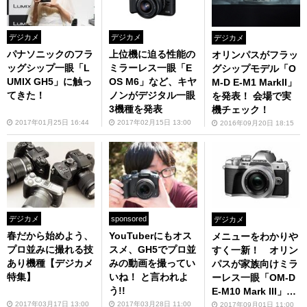
デジカメ
デジカメ
デジカメ
パナソニックのフラ
上位機に迫る性能の
オリンパスがフラッ
ッグシップ一眼「L
ミラーレス一眼「E
グシップモデル「O
UMIX GH5」に触っ
OS M6」など、キヤ
M-D E-M1 MarkII」
てきた！
ノンがデジタル一眼
を発表！ 会場で実
3機種を発表
機チェック！
2017年01月25日 16:44
2017年02月15日 13:00
2016年09月20日 18:15
デジカメ
sponsored
デジカメ
春だから始めよう、
YouTuberにもオス
メニューをわかりや
プロ並みに撮れる技
スメ、GH5でプロ並
すく一新！ オリン
あり機種【デジカメ
みの動画を撮ってい
パスが家族向けミラ
特集】
いね！ と言われよ
ーレス一眼「OM-D
う!!
E-M10 Mark III」を
発売
2017年03月17日 13:00
2017年03月28日 11:00
2017年09月01日 11:00