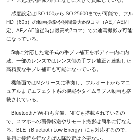
ノイズ処理や解像力向上などに大きく貢献している。
感度設定はISO 100からISO 25600までが可能で、フル
HD（60p）の動画撮影や秒間最大約9コマ（AE／AE固
定、AF／AE追従時は最高約7コマ）での連写撮影が可能
になっている。
5軸に対応した電子式の手ブレ補正をボディー内に内
蔵。一部のレンズではレンズ側の手ブレ補正と連動した
高精度な手ブレ補正も可能になっている。
機能面ではMシリーズに準拠し、フルオートからマニ
ュアルまでエフェクト系の機能やタイムラプス動画も搭
載されている。
BluetoothとWi-Fiも完備、NFCも搭載されているの
で、スマホへの画像転送やリモート撮影は簡単に行なえ
る。BLE（Bluetooth Low Energy）にも対応するので、
最初に接続を行なえば以降設定は必要ない。