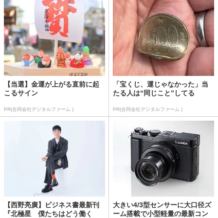
【当選】金運が上がる直前に起
「宝くじ、運じゃなかった」当
こるサイン
たる人は“同じこと”してる
PR(合同会社デジタルファーム )
PR(合同会社デジタルファーム )
【西野亮廣】ビジネス書最新刊
大きい4/3型センサーに大口径ズ
『北極星 僕たちはどう働く
ーム搭載で小型軽量の最新コン