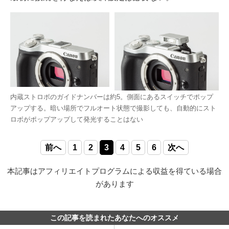
内蔵ストロボのガイドナンバーは約5。側面にあるスイッチでポップ
アップする。暗い場所でフルオート状態で撮影しても、自動的にスト
ロボがポップアップして発光することはない
前へ
1
2
3
4
5
6
次へ
本記事はアフィリエイトプログラムによる収益を得ている場合
があります
この記事を読まれたあなたへのオススメ