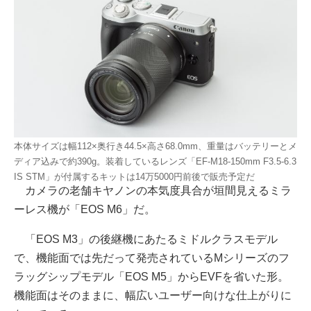
本体サイズは幅112×奥行き44.5×高さ68.0mm、重量はバッテリーとメ
ディア込みで約390g。装着しているレンズ「EF-M18-150mm F3.5-6.3
IS STM」が付属するキットは14万5000円前後で販売予定だ
カメラの老舗キヤノンの本気度具合が垣間見えるミラ
ーレス機が「EOS M6」だ。
「EOS M3」の後継機にあたるミドルクラスモデル
で、機能面では先だって発売されているMシリーズのフ
ラッグシップモデル「EOS M5」からEVFを省いた形。
機能面はそのままに、幅広いユーザー向けな仕上がりに