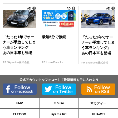
AD
AD
AD
「たった1年でオー
最短5分で接続
「たった1年でオー
ナーが手放してしま
ナーが手放してしま
う車ランキング」
う車ランキング」
あの日本車も登場
あの日本車も登場
PR Skyrocket株式会社
PR LotusFlare Inc
PR Skyrocket株式会社
公式アカウントをフォローして最新情報を手に入れよう
FMV
mouse
マカフィー
ELECOM
iiyama PC
HUAWEI