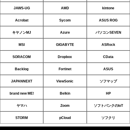
JAWS-UG
AMD
kintone
Acrobat
Sycom
ASUS ROG
キヤノンMJ
Azure
パソコンSEVEN
MSI
GIGABYTE
ASRock
SORACOM
Dropbox
CData
Backlog
Fortinet
ASUS
JAPANNEXT
ViewSonic
ソフマップ
brand new ME!
Belkin
HP
ヤマハ
Zoom
ソフトバンクのIoT
STORM
pCloud
ソフクリ