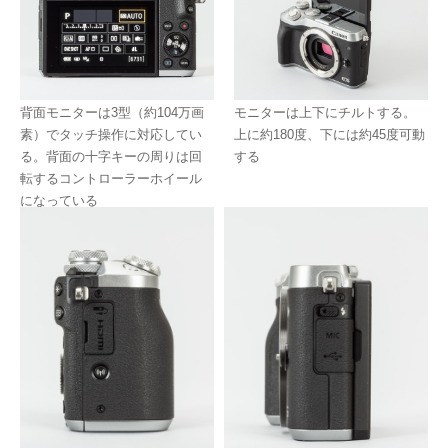
背面モニターは3型（約104万画
モニターは上下にチルトする。
素）でタッチ操作に対応してい
上に約180度、下には約45度可動
る。背面の十字キーの周りは回
する
転するコントローラーホイール
になっている