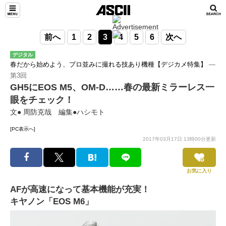
前へ
1
2
3
4
5
6
次へ
デジタル
春だから始めよう、プロ並みに撮れる技あり機種【デジカメ特集】
―
第3回
GH5にEOS M5、OM-D……春の最新ミラーレス一
眼をチェック！
文● 周防克哉 編集●ハシモト
[PC表示へ]
2017年03月17日 13時00分更新
お気に入り
AFが高速になって基本機能が充実！
キヤノン「EOS M6」