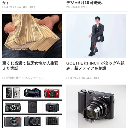
か』
デジ＝6月18日発売...
PR(FINCHI on GOETHE)
2026年6月12日
宝くじ当選で貧乏女性が人生変
GOETHEとFINCHIがタッグを組
えた実話
み、新メディアを創設
PR(合同会社デジタルファーム )
PR(FINCHI on GOETHE)