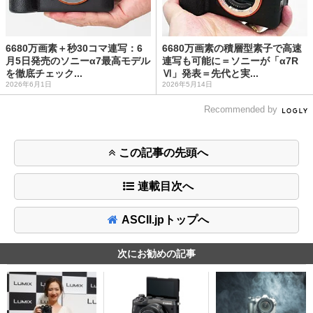
6680万画素＋秒30コマ連写：6
6680万画素の積層型素子で高速
月5日発売のソニーα7最高モデル
連写も可能に＝ソニーが「α7R
を徹底チェック...
Ⅵ」発表＝先代と実...
2026年6月1日
2026年5月14日
Recommended by
この記事の先頭へ
連載目次へ
ASCII.jpトップへ
次にお勧めの記事