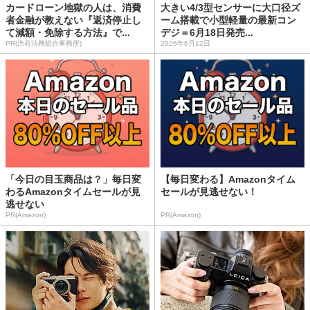
カードローン地獄の人は、消費
大きい4/3型センサーに大口径ズ
者金融が教えない『返済停止し
ーム搭載で小型軽量の最新コン
て減額・免除する方法』で...
デジ＝6月18日発売...
PR(渋谷法務総合事務所)
2026年6月12日
「今日の目玉商品は？」毎日変
【毎日変わる】Amazonタイム
わるAmazonタイムセールが見
セールが見逃せない！
逃せない
PR(Amazon)
PR(Amazon)