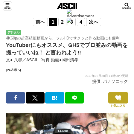
前へ
1
2
3
4
次へ
デジタル
4K60pの超高精細動画から、フルHDでサクッと作る動画にも便利
YouTuberにもオススメ、GH5でプロ並みの動画を
撮っていいね！ と言われよう!!
文● 八尋／ASCII 写真 動画●岡田清孝
[PC表示へ]
2017年03月28日 11時00分更新
提供: パナソニック
お気に入り