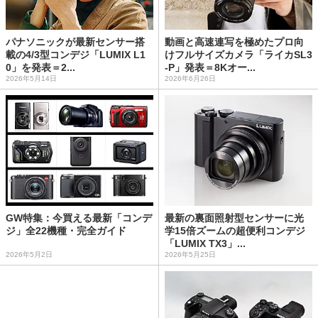
パナソニックが最新センサー搭
動画と高速連写を極めたプロ向
載の4/3型コンデジ「LUMIX L1
けフルサイズカメラ「ライカSL3
0」を発表＝2...
-P」発表＝8Kオー...
2026年5月14日
2026年6月26日
GW特集：今買える最新「コンデ
最新の裏面照射型センサーに光
ジ」全22機種・完全ガイド
学15倍ズームの超便利コンデジ
「LUMIX TX3」...
2026年5月2日
2026年5月25日