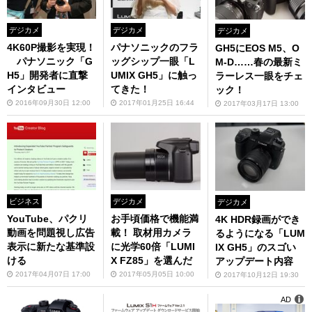
デジカメ
デジカメ
デジカメ
4K60P撮影を実現！
パナソニックのフラ
GH5にEOS M5、O
パナソニック「G
ッグシップ一眼「L
M-D……春の最新ミ
H5」開発者に直撃
UMIX GH5」に触っ
ラーレス一眼をチェ
インタビュー
てきた！
ック！
2016年09月30日 12:00
2017年01月25日 16:44
2017年03月17日 13:00
ビジネス
デジカメ
デジカメ
YouTube、パクリ
お手頃価格で機能満
4K HDR録画ができ
動画を問題視し広告
載！ 取材用カメラ
るようになる「LUM
表示に新たな基準設
に光学60倍「LUMI
IX GH5」のスゴい
ける
X FZ85」を選んだ
アップデート内容
2017年04月07日 17:00
2017年05月05日 10:00
2017年10月12日 19:30
AD