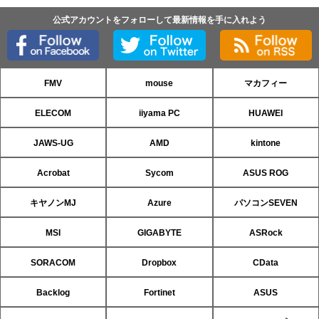
公式アカウントをフォローして最新情報を手に入れよう
FMV
mouse
マカフィー
ELECOM
iiyama PC
HUAWEI
JAWS-UG
AMD
kintone
Acrobat
Sycom
ASUS ROG
キヤノンMJ
Azure
パソコンSEVEN
MSI
GIGABYTE
ASRock
SORACOM
Dropbox
CData
Backlog
Fortinet
ASUS