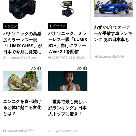
トピックス
デジカメ
わずか1年でオーナ
ーが手放す車ランキ
パナソニック、ミラ
パナソニックの高感
ング あの日本車も
ーレス一眼「LUMIX
度ミラーレス一眼
S1H」向けにファー
「LUMIX GH5S」が
ムVer.2.1を配信
日本で今月に発売に
PR Skyrocket株式会社
2020年07月28日 20:00
2018年01月11日 20:00
AD
AD
ニンニクを食べ続け
「世界で最も美しい
ると体に起こる変化
顔ランキング」日本
とは？
人トップに驚き！
PR Skyrocket株式会社
PR Skyrocket株式会社