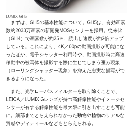
LUMIX GH5
まずは、GH5の基本性能について。GH5は、有効画素
数約2033万画素の新開発MOSセンサーを採用。従来比
（GH4）で画素数が約25％、読出し速度が約2倍アップ
している。これにより、4K／60pの動画撮影が可能にな
ったほか、電子シャッター利用時や、動画撮影時に高速
移動中の被写体を撮影する際に生じてしまう歪み現象
（ローリングシャッター現象）を抑えた忠実な描写がで
きるようになった。
また、光学ローパスフィルターを取り除くことで、
LEICA／LUMIX Gレンズが持つ高解像性能やイメージセ
ンサーが有する解像性能を最大限に引き出すことも可能
に。細部までとらえられなかった動物や植物のリアルな
質感やディティールなどもとらえられる。