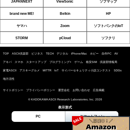
JAPANNEXT
ViewSonic
ソフマップ
brand new ME!
Belkin
HP
ヤマハ
Zoom
ソフトバンクのIoT
STORM
pCloud
ソフクリ
TOP
ASCII倶楽部
ビジネス
TECH
デジタル
iPhone/Mac
ホビー
自作PC
AV
アキバ
スマホ
スタートアップ
プログラミング+
ゲーム
格安SIM
倶楽部情報局
家電ASCII
アスキーグルメ
MITTR
IoT
サイバーセキュリティ小説コンテスト
SDGs
地方活性
サイトポリシー
プライバシーポリシー
運営会社
お問い合わせ
広告掲載
© KADOKAWA ASCII Research Laboratories, Inc. 2026
表示形式
PC
スマートフォン