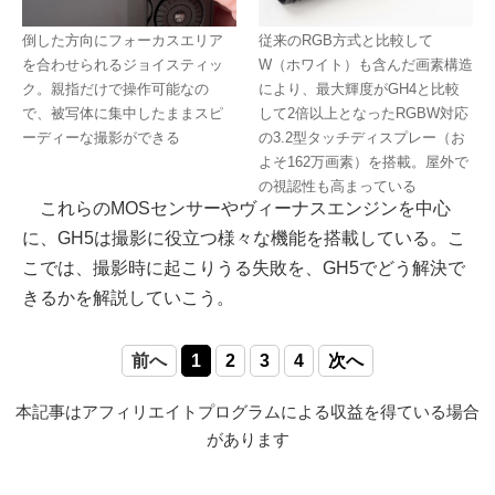
倒した方向にフォーカスエリア
従来のRGB方式と比較して
を合わせられるジョイスティッ
W（ホワイト）も含んだ画素構造
ク。親指だけで操作可能なの
により、最大輝度がGH4と比較
で、被写体に集中したままスピ
して2倍以上となったRGBW対応
ーディーな撮影ができる
の3.2型タッチディスプレー（お
よそ162万画素）を搭載。屋外で
の視認性も高まっている
これらのMOSセンサーやヴィーナスエンジンを中心
に、GH5は撮影に役立つ様々な機能を搭載している。こ
こでは、撮影時に起こりうる失敗を、GH5でどう解決で
きるかを解説していこう。
前へ
1
2
3
4
次へ
本記事はアフィリエイトプログラムによる収益を得ている場合
があります