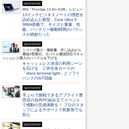
sponsored
MSI「Prestige 13 AI+ A3M」レビュー
13インチビジネスノートの理想を
詰め込んだ新型、Core Ultra 9
386H搭載で、サイズと重量、性
能、バッテリー駆動時間のバラン
スが絶妙だった
sponsored
シリーズ最小・最軽量、申し込みから
最短4営業日。モバイル通信対応でキャ
ッシュレス導入のハードルを下げる
キャッシュレス決済の利用シーン
を広げる 三井住友カードの
「stera terminal light」とソフト
バンクのIoT回線
sponsored
手ぶらで挑戦できるアプライド豊
田店の自作PC組み立てイベント
で感動の完成体験を！ プロのスタ
ッフによるサポートで初参加でも
安心
sponsored