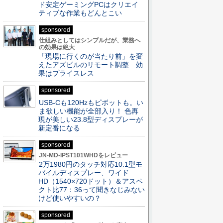
ド安定ゲーミングPCはクリエイ
ティブな作業もどんとこい
sponsored
仕組みとしてはシンプルだが、業務へ
の効果は絶大
「現場に行くのが当たり前」を変
えたアズビルのリモート調整 効
果はプライスレス
sponsored
USB-Cも120Hzもピボットも。い
ま欲しい機能が全部入り！ 色再
現が美しい23.8型ディスプレーが
新定番になる
sponsored
JN-MD-IPST101WHDをレビュー
2万1980円のタッチ対応10.1型モ
バイルディスプレー、ワイド
HD（1540×720ドット）＆アスペ
クト比77：36って聞きなじみない
けど使いやすいの？
sponsored