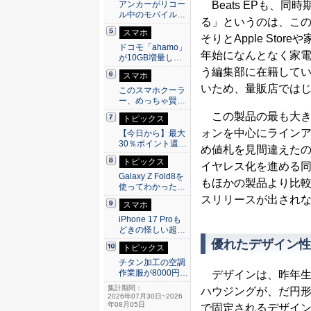
アンカーがリコー
Beats EPも、
ル中のモバイル…
る」というのは、こ
スマホ
そりとApple St
ドコモ「ahamo」
年始になんとなく家
が10GB増量し…
う編集部に在籍して
スマホ
いため、量販店では
このスマホクーラ
ー、めっちゃ賢…
この製品の最も大きな
トピックス
ォンを中心にラインア
【今日から】最大
30％ポイント還…
め値札を見間違えた
トピックス
イヤレス化を進める
Galaxy Z Fold8を
もほかの製品より比
使ってわかった…
スリリースが出され
スマホ
iPhone 17 Proも
どきの怪しい超…
優れたデザイン性
トピックス
チタン加工の空調
作業服が8000円…
デザインは、昨年生産が
集計期間：
ハウジングが、だ円
2026年07月30日~2026
年08月05日
で固定されるデザインだ