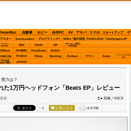
Phone/Mac
自動車
ホビー
自作PC
AV
アキバ
スマホ
ゲ
スタートアップ
アスキー
TeamLeaders
プログラミング+
SDGs
地方活性
PUACL2026
ChallengersJP
パソコン
ゲーミングPC
MSI
ASUS
HP
STORM
SEVEN
ASRock
HUAWEI
ViewSonic
Belkin
ソフトバンクの
Dropbox
CData
Backlog
Fortinet
ヤマハ
Zoom
ORACOM
IoT
brand
pCloud
new ME!
、実力は？
た1万円ヘッドフォン「Beats EP」レビュー
分更新
文● 貝塚／ASCII
お気に入り
一覧