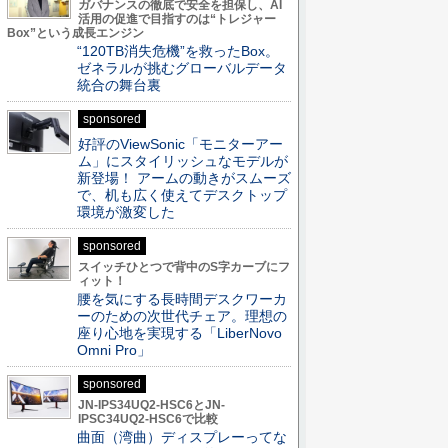
ガバナンスの徹底で安全を担保し、AI
活用の促進で目指すのは“トレジャー
Box”という成長エンジン
“120TB消失危機”を救ったBox。
ゼネラルが挑むグローバルデータ
統合の舞台裏
sponsored
好評のViewSonic「モニターアー
ム」にスタイリッシュなモデルが
新登場！ アームの動きがスムーズ
で、机も広く使えてデスクトップ
環境が激変した
sponsored
スイッチひとつで背中のS字カーブにフ
ィット！
腰を気にする長時間デスクワーカ
ーのための次世代チェア。理想の
座り心地を実現する「LiberNovo
Omni Pro」
sponsored
JN-IPS34UQ2-HSC6とJN-
IPSC34UQ2-HSC6で比較
曲面（湾曲）ディスプレーってな