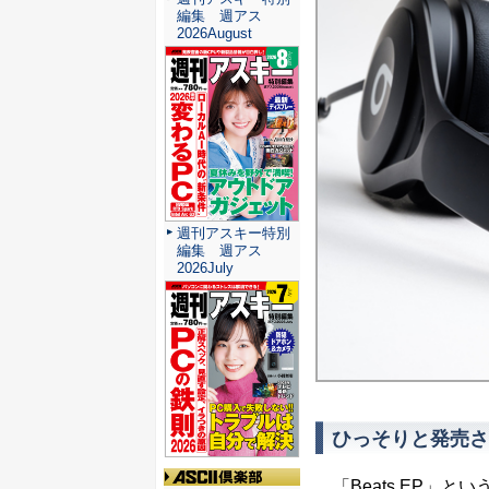
編集 週アス
2026August
週刊アスキー特別
編集 週アス
2026July
ひっそりと発売さ
「Beats EP」