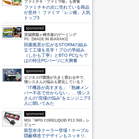
ファミチキ「ファミマ味」も実食
ファミチキの次に売れている商品
が意外！ ファミマ「レジ横」人気
トップ3
sponsored
茨城県龍ヶ崎市産のゲーミング
PC【MADE IN IBARAKI】
田園風景が広がるSTORMの組み
立て工場を見学！プロの早組み
（しかも丁寧）とBTO PCならで
はの特注PCパーツに大興奮
sponsored
ビジネスIT環境が大きく変わる中で、
情シスさんの悩みも変化している？
「IT機器が高すぎる」「熟練メン
バー不在で分からない」… 情シス
さんの“現場の悩み”をエンジニア3
人に聞いてみた
sponsored
MSI「MPG CORELIQUID P13 360」レ
ビュー
新型水冷クーラー登場！ケーブル
隠蔽構造でデザインもスッキリ、