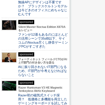
無線APにデザインは不要です
か？ ブラックスケルトンモデル
は今どきのオフィスにめちゃなじ
むんです
sponsored
Silent Master Noctua Edition X870A
をレビュー
ファンが12基もあるのにほとんど
の活用シーンで35dB以下、サイ
コムのNoctua尽くし静音ゲーミン
グPCがすごすぎた
sponsored
フォーティネット フィールドCTOがAI
とIT部門の付き合い方を語る
AIに振り回されないIT部門になる
ため、IT部門が今考えなければな
らないこと
sponsored
Razer Huntsman V3 HE Magnetic
Tenkeyless 8kHz Keyboard
Razer初の磁気式スイッチ採
用？ 低価格と多機能を両立した
ゲーミングキーボードを試してみ