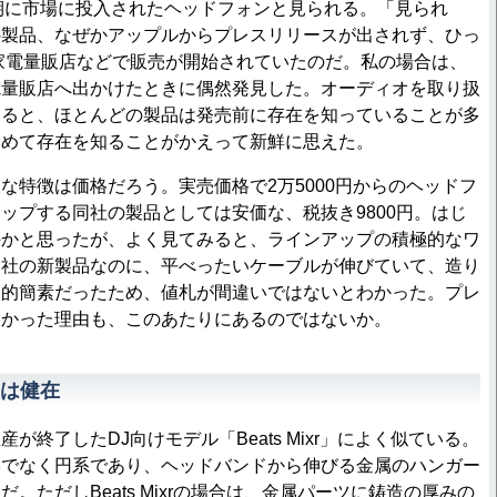
同時期に市場に投入されたヘッドフォンと見られる。「見られ
の製品、なぜかアップルからプレスリリースが出されず、ひっ
oreや家電量販店などで販売が開始されていたのだ。私の場合は、
電量販店へ出かけたときに偶然発見した。オーディオを取り扱
いると、ほとんどの製品は発売前に存在を知っていることが多
じめて存在を知ることがかえって新鮮に思えた。
特徴は価格だろう。実売価格で2万5000円からのヘッドフ
ップする同社の製品としては安価な、税抜き9800円。はじ
のかと思ったが、よく見てみると、ラインアップの積極的なワ
同社の新製品なのに、平べったいケーブルが伸びていて、造り
較的簡素だったため、値札が間違いではないとわかった。プレ
なかった理由も、このあたりにあるのではないか。
は健在
終了したDJ向けモデル「Beats Mixr」によく似ている。
形でなく円系であり、ヘッドバンドから伸びる金属のハンガー
。ただしBeats Mixrの場合は、金属パーツに鋳造の厚みの