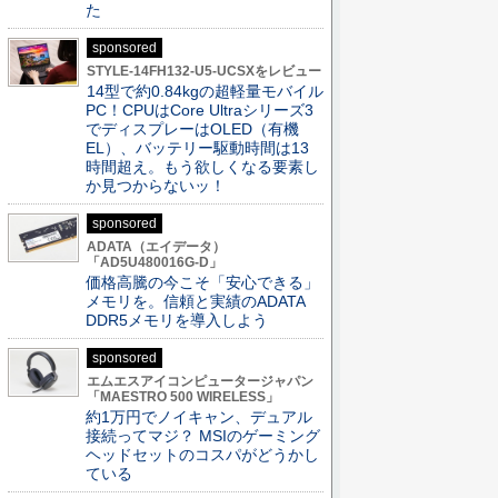
た
sponsored
STYLE-14FH132-U5-UCSXをレビュー
14型で約0.84kgの超軽量モバイル
PC！CPUはCore Ultraシリーズ3
でディスプレーはOLED（有機
EL）、バッテリー駆動時間は13
時間超え。もう欲しくなる要素し
か見つからないッ！
sponsored
ADATA（エイデータ）
「AD5U480016G-D」
価格高騰の今こそ「安心できる」
メモリを。信頼と実績のADATA
DDR5メモリを導入しよう
sponsored
エムエスアイコンピュータージャパン
「MAESTRO 500 WIRELESS」
約1万円でノイキャン、デュアル
接続ってマジ？ MSIのゲーミング
ヘッドセットのコスパがどうかし
ている