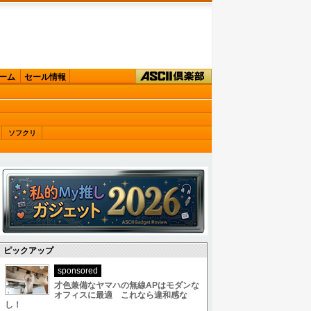
ーム
セール情報
ソフクリ
ピックアップ
sponsored
才色兼備なヤマハの無線APはモダンな
オフィスに最適 これなら違和感な
し！