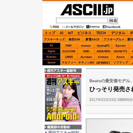
ASCII.jp
トップ
AI
IoT
ビジネス
TECH
デジタル
i
アスキーキッズ
格安SIM
家電ASCII
アスキーグルメ
週刊
FMV
mouse
iiyamaPC
Sycom
PC
ELECOM
AMD
ASUS ROG
Digital
GIGABYTE
JAWS
Acrobat
kintone
Azure
Business
S
JAPANNEXT
マカフィー
キヤノンMJ
ソフマップ
Special
週刊アスキー最新
号
Beatsの最安価モデル
ひっそり発売され
2017年03月24日 08時00
編集部のお勧め
週刊アスキー特別