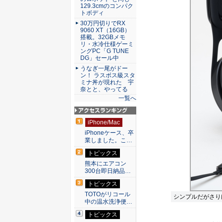
129.3cmのコンパク
トボディ
30万円切りでRX
9060 XT（16GB）
搭載。32GBメモ
リ・水冷仕様ゲーミ
ングPC「G TUNE
DG」セール中
うなぎ一尾がドー
ン！ ラスボス級スタ
ミナ丼が現れた 宇
奈とと、やってる
一覧へ
アクセスランキン
iPhone/Mac
グ
iPhoneケース、卒
業しました。こ…
トピックス
熊本にエアコン
300台即日納品…
トピックス
TOTOがリコール
シンプルだがさり
中の温水洗浄便…
トピックス