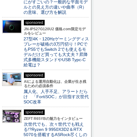
にがすごいの？一般的な平面モデ
ルとの見え方の違いや曲率（R）
の意味、選び方を解説
sponsored
JN-IPS27G120U2 価格.com限定モデ
ルをレビュー
27型4K・120Hzゲーミングディス
プレーが破格の3万円切り！PCで
もPS5でもSwitch 2でも使えるモ
デルだけど買っても大丈夫？昇降
式多機能スタンドやUSB Typc-C
給電は？
sponsored
AIによる運用自動化は、企業が生き残
るための必須条件
属人化、人手不足、アラートだら
け 「FortiSOC」が目指す次世代
SOC改革
sponsored
ZEFT R65YBの魅力をインタビュー
次世代でも、次々世代でも戦え
る!?Ryzen 9 9950X3D2＆RTX
5070を搭載するASRock尽くしの