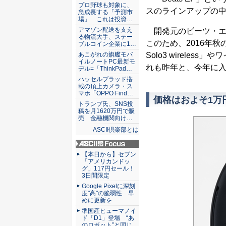
ASCII倶楽部
プロ野球も対象に、
スのラインアップの
急成長する「予測市
場」 これは投資…
アマゾン配送を支え
開発元のビーツ・エレ
る物流大手、ステー
このため、2016年秋の
ブルコイン企業に1…
あこがれの旗艦モバ
Solo3 wirele
イルノートPC最新モ
れも昨年と、今年に
デル=「ThinkPad…
ハッセルブラッド搭
載の頂上カメラ・ス
マホ「OPPO Find…
価格はおよそ1万
トランプ氏、SNS投
稿を月1620万円で販
売 金融機関向け…
ASCII倶楽部とは
ASCII.jp Focus
【本日から】セブン
「アメリカンドッ
グ」117円セール！
3日間限定
Google Pixelに深刻
度"高"の脆弱性 早
めに更新を
準国産ヒューマノイ
ド「D1」登場 “あ
のロボット”と同じ