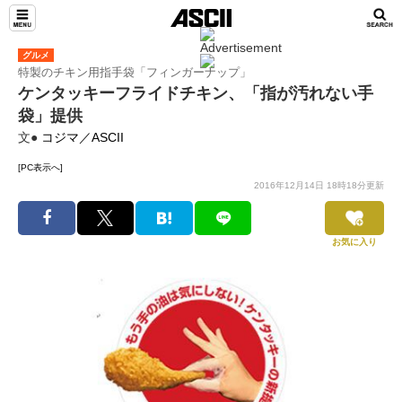
グルメ
特製のチキン用指手袋「フィンガーナップ」
ケンタッキーフライドチキン、「指が汚れない手
袋」提供
文●
コジマ／ASCII
[PC表示へ]
2016年12月14日 18時18分更新
お気に入り