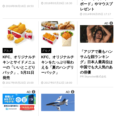
2016年03月29日 16:30
ボード」やマウスプ
2016年09月16日 18:53
レゼント
2014年09月05日 17:17
AD
グルメ
グルメ
「アジアで最もハン
サムな顔ランキン
KFC、オリジナルチ
KFC、オリジナルチ
グ」日本人最高位は
キンとサイドメニュ
キンをたっぶり味わ
中国でも大人気のあ
ーの「いいとこどり
える「夏のハングリ
の俳優
パック」、5月31日
ーパック」
PR Skyrocket株式会社
発売
2017年05月23日 15:00
2017年07月12日 18:00
AD
AD