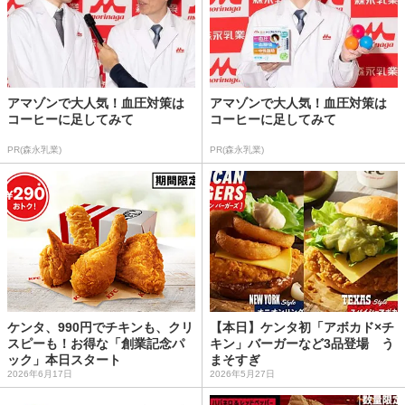
アマゾンで大人気！血圧対策は
アマゾンで大人気！血圧対策は
コーヒーに足してみて
コーヒーに足してみて
PR(森永乳業)
PR(森永乳業)
ケンタ、990円でチキンも、クリ
【本日】ケンタ初「アボカド×チ
スピーも！お得な「創業記念パ
キン」バーガーなど3品登場 う
ック」本日スタート
まそすぎ
2026年6月17日
2026年5月27日