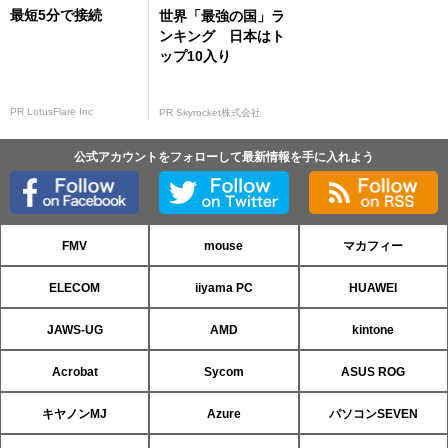
最短5分で接続
世界「最強の国」ラ
ンキング 日本はト
ップ10入り
PR LotusFlare Inc
PR Skyrocket株式会社
公式アカウントをフォローして最新情報を手に入れよう
FMV
mouse
マカフィー
ELECOM
iiyama PC
HUAWEI
JAWS-UG
AMD
kintone
Acrobat
Sycom
ASUS ROG
キヤノンMJ
Azure
パソコンSEVEN