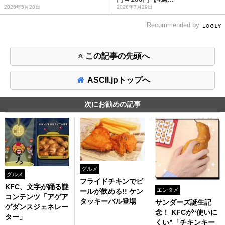
2026年5月28日
2026年7月29日
Recommended by
この記事の先頭へ
ASCII.jpトップへ
次にお勧めの記事
グルメ
グルメ
フライドチキンでビ
KFC、文字が踊る謎
エンタメ
ールが飲める!! ケン
コンテンツ「アゲア
タッキーバル登場
サンダーズ誕生記
ゲダンスジェネレー
念！ KFCが“使いに
ター」
くい”「チキンキー