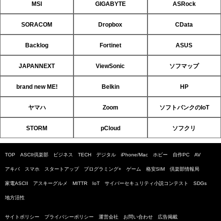
MSI
GIGABYTE
ASRock
SORACOM
Dropbox
CData
Backlog
Fortinet
ASUS
JAPANNEXT
ViewSonic
ソフマップ
brand new ME!
Belkin
HP
ヤマハ
Zoom
ソフトバンクのIoT
STORM
pCloud
ソフクリ
TOP
ASCII倶楽部
ビジネス
TECH
デジタル
iPhone/Mac
ホビー
自作PC
AV
アキバ
スマホ
スタートアップ
プログラミング+
ゲーム
格安SIM
倶楽部情報局
家電ASCII
アスキーグルメ
MITTR
IoT
サイバーセキュリティ小説コンテスト
SDGs
地方活性
サイトポリシー
プライバシーポリシー
運営会社
お問い合わせ
広告掲載