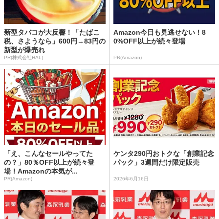
新型タバコが大反響！「たばこ
Amazon今日も見逃せない！8
税、さようなら」600円→83円の
0%OFF以上が続々登場
新型が爆売れ
PR(株式会社HAL)
PR(Amazon)
「え、こんなセールやってた
ケンタ290円おトクな「創業記念
の？」80％OFF以上が続々登
パック」3週間だけ限定販売
場！Amazonの本気が...
PR(Amazon)
2026年6月16日