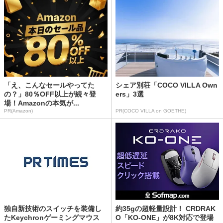
「え、こんなセールやってた
シェア別荘「COCO VILLA Own
の？」80％OFF以上が続々登
ers」3選
場！Amazonの本気が...
PR(Amazon)
PR(COCO VILLA on GOETHE)
独自新技術のスイッチを装備し
約35gの超軽量設計！ CRDRAK
たKeychronゲーミングマウス
O「KO-ONE」が8K対応で登場