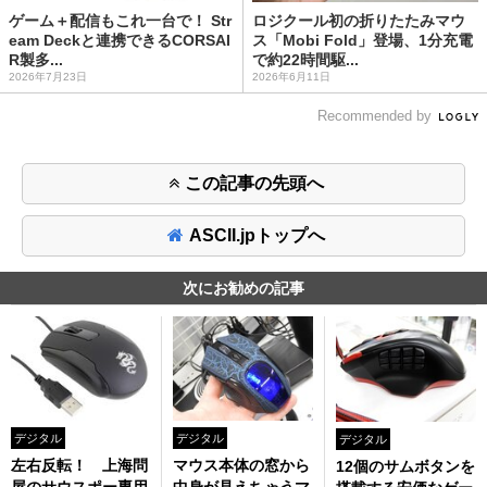
ゲーム＋配信もこれ一台で！ Str
ロジクール初の折りたたみマウ
eam Deckと連携できるCORSAI
ス「Mobi Fold」登場、1分充電
R製多...
で約22時間駆...
2026年7月23日
2026年6月11日
Recommended by
この記事の先頭へ
ASCII.jpトップへ
次にお勧めの記事
デジタル
デジタル
デジタル
左右反転！ 上海問
マウス本体の窓から
12個のサムボタンを