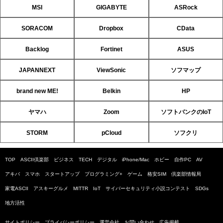
MSI
GIGABYTE
ASRock
SORACOM
Dropbox
CData
Backlog
Fortinet
ASUS
JAPANNEXT
ViewSonic
ソフマップ
brand new ME!
Belkin
HP
ヤマハ
Zoom
ソフトバンクのIoT
STORM
pCloud
ソフクリ
TOP
ASCII倶楽部
ビジネス
TECH
デジタル
iPhone/Mac
ホビー
自作PC
AV
アキバ
スマホ
スタートアップ
プログラミング+
ゲーム
格安SIM
倶楽部情報局
家電ASCII
アスキーグルメ
MITTR
IoT
サイバーセキュリティ小説コンテスト
SDGs
地方活性
サイトポリシー
プライバシーポリシー
運営会社
お問い合わせ
広告掲載