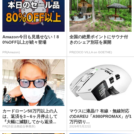
Amazon今日も見逃せない！8
全国の絶景ポイントにサウナ付
0%OFF以上が続々登場
きのシェア別荘を展開
PR(Amazon)
PR(COCO VILLA on GOETHE)
カードローン50万円以上の人
マウスに液晶!? 有線・無線対応
は、返済を3～6ヶ月停止して
のDAREU「A980PROMAX」が1
『大幅に減額してから返済...
万円切り...
PR(渋谷法務総合事務所)
2026年5月22日