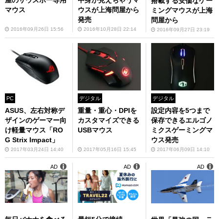
屋のサウスポー専用
中身が見えちゃうマ
搭載する安価なゲー
マウス
ウスが上海問屋から
ミングマウスが上海
発売
問屋から
2016年09月26日 15:56
2016年10月28日 22:14
2016年09月27日 23:19
PC
デジタル
デジタル
ASUS、左右対称デ
重量・重心・DPIを
設定内容を5つまで
ザインのゲーマー向
カスタマイズできる
保存できるエルゴノ
け軽量マウス「RO
USBマウス
ミクスゲーミングマ
G Strix Impact」
ウス発売
2017年03月24日 14:40
2017年05月16日 15:45
2017年06月09日 14:10
AD
AD
AD