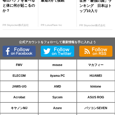
毎日バナナを食べる
最短5分で接続
世界「最強の国」ラ
と体に何が起こるの
ンキング 日本はト
か？
ップ10入り
PR Skyrocket株式会社
PR LotusFlare Inc
PR Skyrocket株式会社
公式アカウントをフォローして最新情報を手に入れよう
FMV
mouse
マカフィー
ELECOM
iiyama PC
HUAWEI
JAWS-UG
AMD
kintone
Acrobat
Sycom
ASUS ROG
キヤノンMJ
Azure
パソコンSEVEN