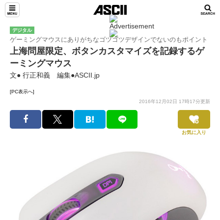
デジタル
ゲーミングマウスにありがちなゴツゴツデザインでないのもポイント
上海問屋限定、ボタンカスタマイズを記録するゲ
ーミングマウス
文● 行正和義 編集●ASCII.jp
[PC表示へ]
2016年12月02日 17時17分更新
お気に入り