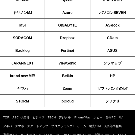
Acrobat
Sycom
ASUS ROG
キヤノンMJ
Azure
パソコンSEVEN
MSI
GIGABYTE
ASRock
SORACOM
Dropbox
CData
Backlog
Fortinet
ASUS
JAPANNEXT
ViewSonic
ソフマップ
brand new ME!
Belkin
HP
ヤマハ
Zoom
ソフトバンクのIoT
STORM
pCloud
ソフクリ
TOP
ASCII倶楽部
ビジネス
TECH
デジタル
iPhone/Mac
ホビー
自作PC
AV
アキバ
スマホ
スタートアップ
プログラミング+
ゲーム
格安SIM
倶楽部情報局
家電ASCII
アスキーグルメ
MITTR
IoT
サイバーセキュリティ小説コンテスト
SDGs