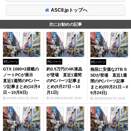
ASCII.jpトップへ
次にお勧めの記事
PCパーツ
PCパーツ
PCパーツ
GTX 1080×2搭載の
約3.5万円の4K液晶
格段に安価な2TB S
ノートPCが展示
が登場 直近1週間
SDが登場 直近1週
直近1週間のPCパー
のPCパーツ記事ま
間のPCパーツ記事
ツ記事まとめ(10月4
とめ(9月27日～10
まとめ(09月21日～0
日～10月8日)
月1日)
9月24日)
2016年10月11日 20:00
2016年10月04日 18:00
2016年09月27日 18:00