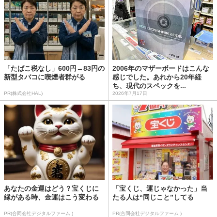
「たばこ税なし」600円→83円の
2006年のマザーボードはこんな
新型タバコに喫煙者群がる
感じでした。あれから20年経
ち、現代のスペックを...
PR(株式会社HAL)
2026年7月17日
あなたの金運はどう？宝くじに
「宝くじ、運じゃなかった」当
縁がある時、金運はこう変わる
たる人は“同じこと”してる
PR(合同会社デジタルファーム )
PR(合同会社デジタルファーム )