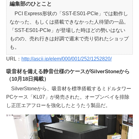
編集部のひとこと
PCI Express形状の「SST-ES01-PCIe」では動作し
なかった、もしくは搭載できなかった人待望の一品。
「SST-ES01-PCIe」が登場した時ほどの勢いはない
ものの、売れ行きは好調で週末で売り切れたショップ
も。
URL：
http://ascii.jp/elem/000/001/252/1252820/
吸音材を備える静音仕様のケースがSilverStoneから
（10月18日掲載）
SilverStoneから、吸音材を標準搭載するミドルタワー
PCケース「KL07」が発売された。オープンベイを排除
し正圧エアフローを強化したとうたう製品だ。