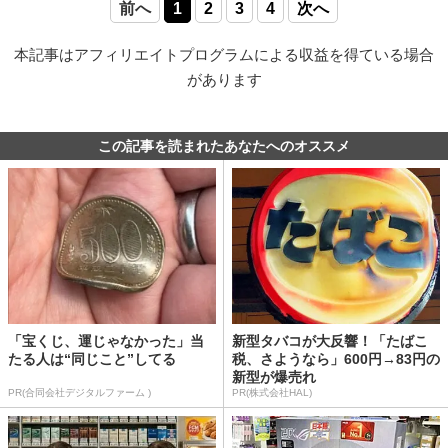
前へ
1
2
3
4
次へ
本記事はアフィリエイトプログラムによる収益を得ている場合
があります
この記事を読まれたあなたへのオススメ
「宝くじ、運じゃなかった」当
新型タバコが大反響！「たばこ
たる人は“同じこと”してる
税、さようなら」600円→83円の
新型が爆売れ
PR(合同会社デジタルファーム )
PR(株式会社HAL)