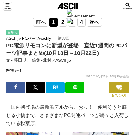
前へ
1
2
3
4
次へ
自作PC
ASCII.jp PCパーツweekly
― 第33回
PC電源リモコンに新型が登場 直近1週間のPCパ
ーツ記事まとめ(10月18日～10月22日)
文● 藤田 忠 編集●北村／ASCII.jp
[PC表示へ]
2016年10月25日 19時30分更新
お気に入り
国内初登場の最新モデルから、おっ！ 便利そうと感
じる小物まで、さまざまなPC関連パーツが続々と入荷し
ている秋葉原。