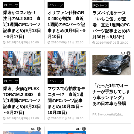
PCパーツ
PCパーツ
PCパーツ
爆速かコスパか！
オリファン仕様のR
ラズパイ用ケース
注目のM.2 SSD 直
X 480が増加 直近
「いちご缶」が登
近1週間のPCパーツ
1週間のPCパーツ記
場 直近1週間のPC
記事まとめ(9月13日
事まとめ(9月6日～9
パーツ記事まとめ(8
～9月17日)
月10日)
月30日～9月3日)
2016年09月20日 20:00
2016年09月13日 22:00
2016年09月06日 20:00
AD
PCパーツ
PCパーツ
「たった1年でオー
爆速、安価なPLEX
マウスで心拍数をモ
ナーが手放してしま
TORのM.2 SSD 直
ニター!? 直近1週
う車ランキング」
近1週間のPCパーツ
間のPCパーツ記事
あの日本車も登場
記事まとめ(8月23日
まとめ(10月25日～
～8月27日)
10月29日)
PR Skyrocket株式会社
2016年08月30日 22:00
2016年11月01日 18:00
AD
AD