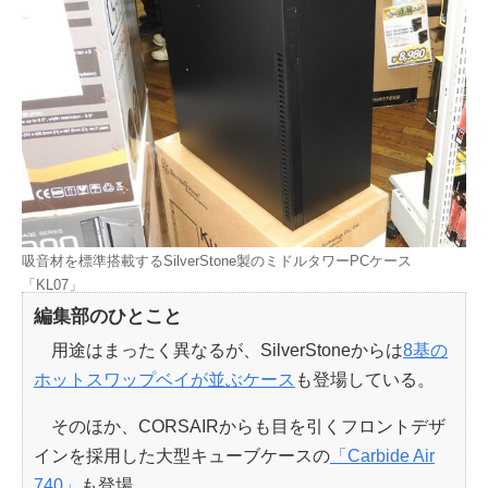
吸音材を標準搭載するSilverStone製のミドルタワーPCケース
「KL07」
編集部のひとこと
用途はまったく異なるが、SilverStoneからは
8基の
ホットスワップベイが並ぶケース
も登場している。
そのほか、CORSAIRからも目を引くフロントデザ
インを採用した大型キューブケースの
「Carbide Air
740」
も登場。