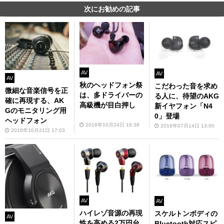
次にお勧めの記事
AV
AV
AV
秋のヘッドフォン祭
こだわった音を求め
微細な音楽信号を正
は、多ドライバーの
る人に、待望のAKG
確に再現する、AK
高級機が目白押し
新イヤフォン「N4
Gのモニタリング用
0」登場
ヘッドフォン
2016年10月24日 16:38
2016年07月14日 13:00
2016年10月21日 17:03
AV
AV
ハイレゾ音源の再現
スケルトンボディの
AV
性を高める2万円台
Bluetooth対応スピ