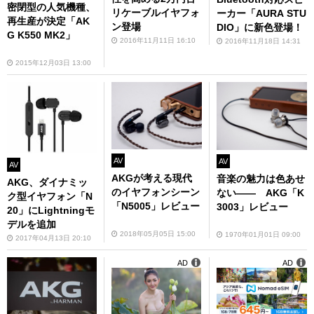
密閉型の人気機種、
リケーブルイヤフォ
ーカー「AURA STU
再生産が決定「AK
ン登場
DIO」に新色登場！
G K550 MK2」
2016年11月11日 16:10
2016年11月18日 14:31
2015年12月03日 13:00
AV
AV
AV
AKGが考える現代
音楽の魅力は色あせ
AKG、ダイナミッ
のイヤフォンシーン
ない―― AKG「K
ク型イヤフォン「N
「N5005」レビュー
3003」レビュー
20」にLightningモ
デルを追加
2018年05月05日 15:00
1970年01月01日 09:00
2017年04月13日 20:10
AD
AD