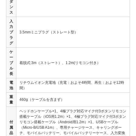
ダ
ン
ス
入
力
プ
3.5mmミニプラグ（ストレート型）
ラ
グ
ケ
ー
ブ
着脱式:3m（ストレート）、1.2m(リモコン付き）
ル
長
電
リチウムイオン充電地（充電：およそ4時間、再生：およそ12時
池
間）
重
460g（ケーブルを含まず）
量
ヘッドホンケーブル×1、4極プラグ対応マイク付3ボタンリモコン
搭載ケーブル（iOS用1.2m）×1、4極プラグ対応マイク付3ボタン
付
リモコン搭載ケーブル（Android用1.2m）×1、USBケーブル
属
（Micro-B/USB A1m）、専用チャージケース、キャリングポー
品
チ、モバイルバッテリー、モバイルバッテリーケース、入力変換