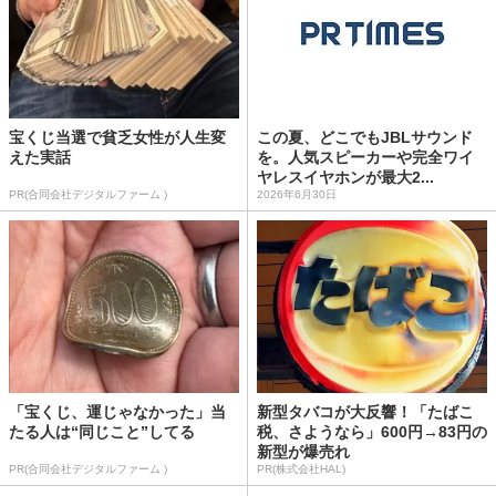
宝くじ当選で貧乏女性が人生変
この夏、どこでもJBLサウンド
えた実話
を。人気スピーカーや完全ワイ
ヤレスイヤホンが最大2...
PR(合同会社デジタルファーム )
2026年6月30日
「宝くじ、運じゃなかった」当
新型タバコが大反響！「たばこ
たる人は“同じこと”してる
税、さようなら」600円→83円の
新型が爆売れ
PR(合同会社デジタルファーム )
PR(株式会社HAL)