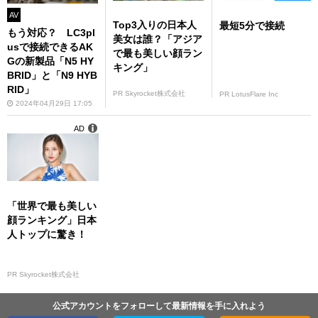
AV
Top3入りの日本人
最短5分で接続
もう対応？ LC3pl
美女は誰？「アジア
usで接続できるAK
で最も美しい顔ラン
Gの新製品「N5 HY
キング」
BRID」と「N9 HYB
RID」
PR Skyrocket株式会社
PR LotusFlare Inc
2024年04月29日 17:05
AD
「世界で最も美しい
顔ランキング」日本
人トップに驚き！
PR Skyrocket株式会社
公式アカウントをフォローして最新情報を手に入れよう