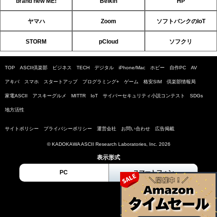
brand new ME!
Belkin
HP
ヤマハ
Zoom
ソフトバンクのIoT
STORM
pCloud
ソフクリ
TOP
ASCII倶楽部
ビジネス
TECH
デジタル
iPhone/Mac
ホビー
自作PC
AV
アキバ
スマホ
スタートアップ
プログラミング+
ゲーム
格安SIM
倶楽部情報局
家電ASCII
アスキーグルメ
MITTR
IoT
サイバーセキュリティ小説コンテスト
SDGs
地方活性
サイトポリシー
プライバシーポリシー
運営会社
お問い合わせ
広告掲載
© KADOKAWA ASCII Research Laboratories, Inc. 2026
表示形式
PC
スマートフォン