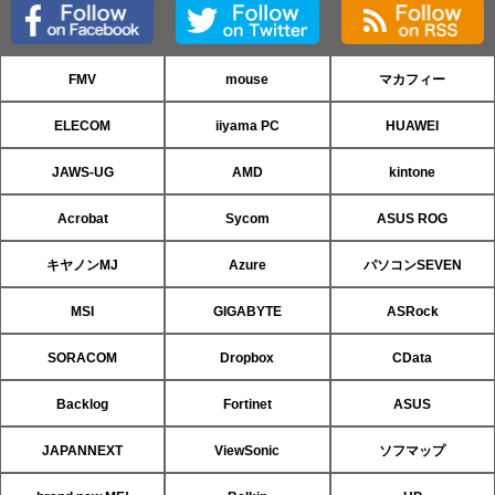
FMV
mouse
マカフィー
ELECOM
iiyama PC
HUAWEI
JAWS-UG
AMD
kintone
Acrobat
Sycom
ASUS ROG
キヤノンMJ
Azure
パソコンSEVEN
MSI
GIGABYTE
ASRock
SORACOM
Dropbox
CData
Backlog
Fortinet
ASUS
JAPANNEXT
ViewSonic
ソフマップ