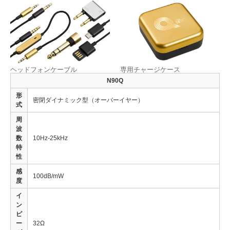
ヘッドフォンケーブル
専用チャージケース
N90Q
形
密閉ダイナミック型（オーバーイヤー）
式
周
波
数
10Hz-25kHz
特
性
感
100dB/mW
度
イ
ン
ピ
ー
32Ω