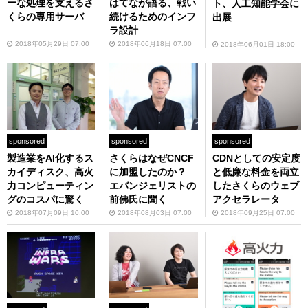
ーな処理を支えるさ
はてなが語る、戦い
ト、人工知能学会に
くらの専用サーバ
続けるためのインフ
出展
ラ設計
2018年05月29日 07:00
2018年06月18日 07:00
2018年06月01日 18:00
sponsored
sponsored
sponsored
製造業をAI化するス
さくらはなぜCNCF
CDNとしての安定度
カイディスク、高火
に加盟したのか？
と低廉な料金を両立
力コンピューティン
エバンジェリストの
したさくらのウェブ
グのコスパに驚く
前佛氏に聞く
アクセラレータ
2018年07月09日 10:00
2018年08月03日 07:00
2018年09月25日 07:00