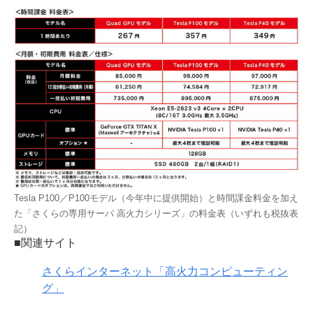
Tesla P100／P100モデル（今年中に提供開始）と時間課金料金を加え
た「さくらの専用サーバ 高火力シリーズ」の料金表（いずれも税抜表
記）
■関連サイト
さくらインターネット「高火力コンピューティン
グ」