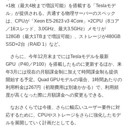
×1枚（最大4枚まで増設可能）を搭載する「Teslaモデ
ル」が提供される。共通する物理サーバーのスペック
は、CPUが「Xeon E5-2623 v3 4Core」×2CPU（8コア
／16スレッド、3.0GHz、最大3.5GHz）メモリが
128GB（最大1TBまで増設可能）、ストレージが480GB
SSD×2台（RAID 1）など。
さらに、今年12月末までにはTeslaモデルを最新
GPU（P40／P100）を搭載したものに更新するほか、来
年3月には現在の月額課金制に加えて時間課金制も提供
開始する予定。Quad GPUモデルの場合、1時間あたりの
利用料金は267円（初期費用は別途かかる）で、利用頻
度が高くなった際に月額課金への変更もできる。
なおさくらでは今後、さらに幅広いユーザー要件に対
応するために、CPUやストレージをさらに強化したモデ
ルを展開していく計画だとしてる。