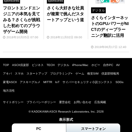
sponsored
sponsored
フロントエンドエン
さくら大好きな社員
デジタル
ジニアの本気を見て
が複業で挑んだスタ
さくらインターネッ
みる？さくらが挑戦
ートアップという道
トのGPUパワーがNI
した初めてのブラウ
CTのディープラー
ザゲーム開発
ニング翻訳に活用
2018年10月05日 07:00
2018年11月02日 09:00
2019年06月17日 12:40
TOP
ASCII倶楽部
ビジネス
TECH
デジタル
iPhone/Mac
ホビー
自作PC
AV
アキバ
スマホ
スタートアップ
プログラミング+
ゲーム
格安SIM
倶楽部情報局
家電ASCII
アスキーグルメ
MITTR
IoT
サイバーセキュリティ小説コンテスト
SDGs
地方活性
サイトポリシー
プライバシーポリシー
運営会社
お問い合わせ
広告掲載
© KADOKAWA ASCII Research Laboratories, Inc. 2026
表示形式
PC
スマートフォン