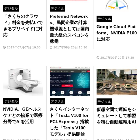
デジタル
デジタル
「さくらのクラウ
Preferred Network
デジタル
ド」料金を先払いで
s、民間企業の計算
Google Cloud Plat
きるプリペイドに対
機環境としては国内
form、NVIDIA P100
応
最大級のスパコンを
に対応
稼働
2017年07月07日 16:00
2017年09月20日 15:30
2017年09月22日 17:30
デジタル
デジタル
デジタル
NVIDIA、GEヘルス
さくらインターネッ
仮想空間で運転をシ
ケアとの協業で医療
ト「Tesla V100 for
ミュレートして学習
分野でAIを活用
PCI-Express」搭載
を積む自動運転用AI
した「Tesla V100
モデル」提供開始