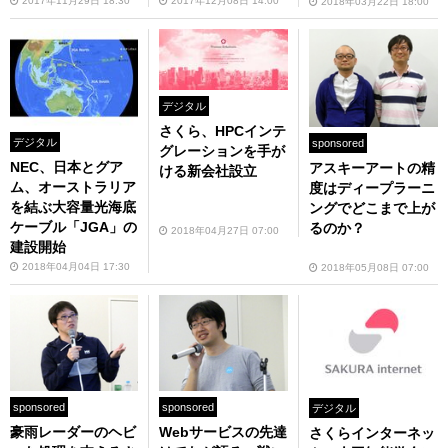
2017年11月29日 18:30
2017年12月08日 14:00
2018年03月22日 18:00
デジタル
さくら、HPCインテ
デジタル
sponsored
グレーションを手が
NEC、日本とグア
アスキーアートの精
ける新会社設立
ム、オーストラリア
度はディープラーニ
を結ぶ大容量光海底
ングでどこまで上が
ケーブル「JGA」の
るのか？
2018年04月27日 07:00
建設開始
2018年04月04日 17:30
2018年05月08日 07:00
sponsored
sponsored
デジタル
豪雨レーダーのヘビ
Webサービスの先達
さくらインターネッ