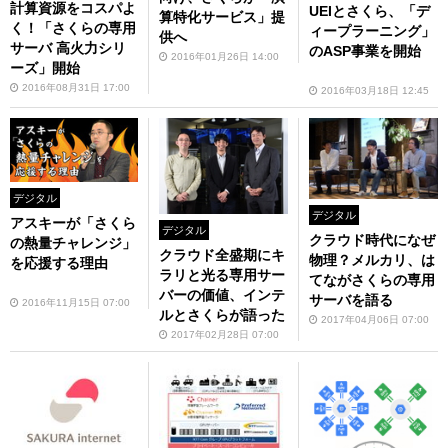
計算資源をコスパよ
UEIとさくら、「デ
算特化サービス」提
く！「さくらの専用
ィープラーニング」
供へ
サーバ 高火力シリ
のASP事業を開始
2016年01月26日 14:00
ーズ」開始
2016年08月31日 17:00
2016年03月18日 12:45
デジタル
デジタル
アスキーが「さくら
デジタル
クラウド時代になぜ
の熱量チャレンジ」
クラウド全盛期にキ
物理？メルカリ、は
を応援する理由
ラリと光る専用サー
てながさくらの専用
バーの価値、インテ
サーバを語る
2016年11月15日 07:00
ルとさくらが語った
2017年04月06日 07:00
2017年02月28日 07:00