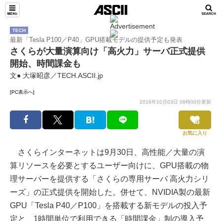
TECH
最新「Tesla P100／P40」GPU搭載モデルの提供予定も発表
さくらが大量演算向け「高火力」サーバ正式提供
開始、時間課金も
文● 大塚昭彦／TECH.ASCII.jp
[PC表示へ]
2016年10月03日 06時00分更新
お気に入り
さくらインターネットは9月30日、高性能／大量の演
算リソースを必要とするユーザー向けに、GPU搭載の物
理サーバーを提供する「さくらの専用サーバ 高火力シリ
ーズ」の正式提供を開始した。併せて、NVIDIA製の最新
GPU「Tesla P40／P100」を搭載する新モデルの投入予
定と、1時間単位で利用できる「時間課金」制の導入予