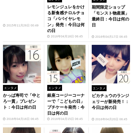
レモンジュレをかけ
期間限定ショップ
る新食感チロルチョ
「モンスト物産展」
コ「パパイヤレモ
最終日：今日は何の
ン」発売：今日は何
日
2015年11月26日 00:49
の日
2016年04月18日 06:45
2016年04月17日 06:45
エンタメ
エンタメ
エンタメ
かっぱ寿司で「中と
銀座コージーコーナ
ピカチュウのランジ
ろ一貫」プレゼン
ーで「こどもの日」
ェリーが新発売！：
ト：今日は何の日
プチケーキ発売：今
今日は何の日
日は何の日
2016年04月16日 06:45
2016年04月15日 06:45
2016年04月20日 06:45