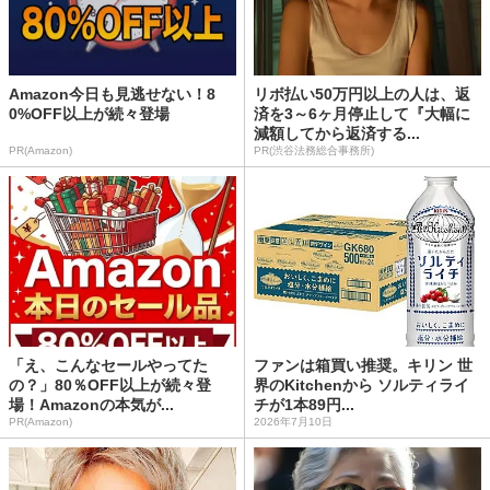
Amazon今日も見逃せない！8
リボ払い50万円以上の人は、返
0%OFF以上が続々登場
済を3～6ヶ月停止して『大幅に
減額してから返済する...
PR(Amazon)
PR(渋谷法務総合事務所)
「え、こんなセールやってた
ファンは箱買い推奨。キリン 世
の？」80％OFF以上が続々登
界のKitchenから ソルティライ
場！Amazonの本気が...
チが1本89円...
PR(Amazon)
2026年7月10日