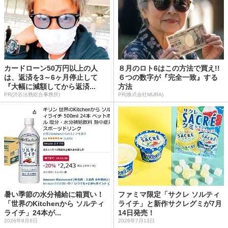
カードローン50万円以上の人
８月のロト6はこの方法で買え!!
は、返済を3～6ヶ月停止して
６つの数字が『完全一致』する
『大幅に減額してから返済...
方法
PR(渋谷法務総合事務所)
PR(株式会社MURA)
暑い季節の水分補給に箱買い！
ファミマ限定「サクレ ソルティ
「世界のKitchenから ソルティ
ライチ」と新作サクレグミが7月
ライチ」24本が...
14日発売！
2026年8月6日
2026年7月13日