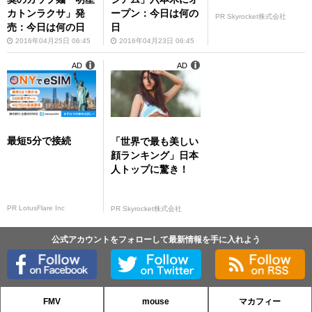
カトンラクサ」発
ープン：今日は何の
PR Skyrocket株式会社
売：今日は何の日
日
2016年04月25日 06:45
2016年04月23日 06:45
AD
AD
最短5分で接続
「世界で最も美しい
顔ランキング」日本
人トップに驚き！
PR LotusFlare Inc
PR Skyrocket株式会社
公式アカウントをフォローして最新情報を手に入れよう
FMV
mouse
マカフィー