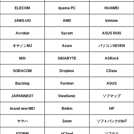
ELECOM
iiyama PC
HUAWEI
JAWS-UG
AMD
kintone
Acrobat
Sycom
ASUS ROG
キヤノンMJ
Azure
パソコンSEVEN
MSI
GIGABYTE
ASRock
SORACOM
Dropbox
CData
Backlog
Fortinet
ASUS
JAPANNEXT
ViewSonic
ソフマップ
brand new ME!
Belkin
HP
ヤマハ
Zoom
ソフトバンクのIoT
STORM
pCloud
ソフクリ