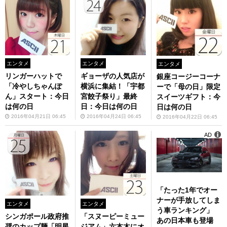
エンタメ
エンタメ
エンタメ
リンガーハットで
ギョーザの人気店が
銀座コージーコーナ
「冷やしちゃんぽ
横浜に集結！「宇都
ーで「母の日」限定
ん」スタート：今日
宮餃子祭り」最終
スイーツギフト：今
は何の日
日：今日は何の日
日は何の日
2016年04月21日 06:45
2016年04月24日 06:45
2016年04月22日 06:45
AD
「たった1年でオー
ナーが手放してしま
エンタメ
エンタメ
う車ランキング」
シンガポール政府推
「スヌーピーミュー
あの日本車も登場
奨のカップ麺「明星
ジアム」六本木にオ