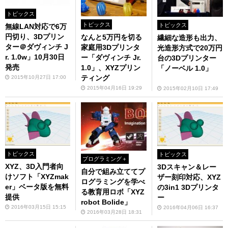
トピックス
トピックス
トピックス
無線LAN対応で6万
円切り、3Dプリン
なんと5万円を切る
繊細な造形も出力、
ター＠ダヴィンチ J
家庭用3Dプリンタ
光造形方式で20万円
r. 1.0w」10月30日
ー「ダヴィンチ Jr.
台の3Dプリンター
発売
1.0」、XYZプリン
「ノーベル 1.0」
ティング
2015年10月27日 17:00
2015年04月16日 19:29
2015年02月10日 17:49
トピックス
トピックス
プログラミング＋
XYZ、3D入門者向
3Dスキャン＆レー
自分で組み立ててプ
けソフト「XYZmak
ザー刻印対応、XYZ
ログラミングを学べ
er」ベータ版を無料
の3in1 3Dプリンタ
る教育用ロボ「XYZ
提供
ー
robot Bolide」
2016年03月15日 15:15
2016年04月06日 16:37
2016年03月28日 18:31