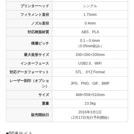
プリンターヘッド
シングル
フィラメント直径
1.75mm
ノズル直径
0.4mm
対応樹脂材質
ABS、PLA
0.1～0.4mm
積層ピッチ
（0.05mm刻み）
最大造形サイズ
200×200×200mm
インターフェース
USB2.0、WiFi
対応データフォーマット
STL、XYZ Format
レーザー刻印（オプショ
JPG、PNG、GIF、BMP
ン）
サイズ
468×558×510mm
重量
23.5kg
2016年3月1日
販売開始日
（2月17日先行予約開始）
■関連サイト