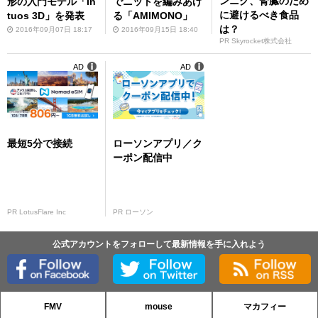
ンニク、腎臓のため
形の入門モデル「In
でニットを編みあげ
に避けるべき食品
tuos 3D」を発表
る「AMIMONO」
は？
2016年09月07日 18:17
2016年09月15日 18:40
PR Skyrocket株式会社
AD
AD
最短5分で接続
ローソンアプリ／ク
ーポン配信中
PR LotusFlare Inc
PR ローソン
公式アカウントをフォローして最新情報を手に入れよう
FMV
mouse
マカフィー