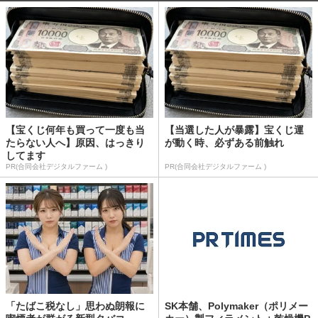
【宝くじ何年も買って一度も当
【当選した人が暴露】宝くじ運
たらない人へ】原因、はっきり
が動く時、必ずある前触れ
してます
PR(合同会社デジタルファーム )
PR(合同会社デジタルファーム )
「たばこ税なし」思わぬ朗報に
SK本舗、Polymaker（ポリメー