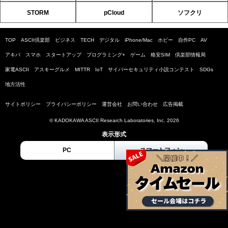
STORM
pCloud
ソフクリ
TOP
ASCII倶楽部
ビジネス
TECH
デジタル
iPhone/Mac
ホビー
自作PC
AV
アキバ
スマホ
スタートアップ
プログラミング+
ゲーム
格安SIM
倶楽部情報局
家電ASCII
アスキーグルメ
MITTR
IoT
サイバーセキュリティ小説コンテスト
SDGs
地方活性
サイトポリシー
プライバシーポリシー
運営会社
お問い合わせ
広告掲載
© KADOKAWA ASCII Research Laboratories, Inc. 2026
表示形式
PC
スマートフォン