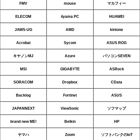
FMV
mouse
マカフィー
ELECOM
iiyama PC
HUAWEI
JAWS-UG
AMD
kintone
Acrobat
Sycom
ASUS ROG
キヤノンMJ
Azure
パソコンSEVEN
MSI
GIGABYTE
ASRock
SORACOM
Dropbox
CData
Backlog
Fortinet
ASUS
JAPANNEXT
ViewSonic
ソフマップ
brand new ME!
Belkin
HP
ヤマハ
Zoom
ソフトバンクのIoT