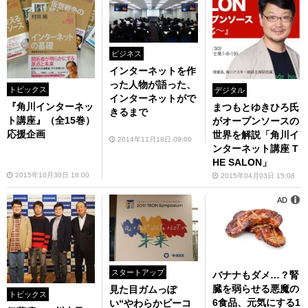
ビジネス
インターネットを作
った人物が語った、
トピックス
デジタル
インターネットがで
『角川インターネッ
まつもとゆきひろ氏
きるまで
ト講座』（全15巻）
がオープンソースの
応援企画
世界を解説「角川イ
2014年11月18日 09:00
ンターネット講座 T
HE SALON」
2015年10月30日 18:00
2015年04月03日 15:08
AD
スタートアップ
バナナもダメ…？腎
臓を弱らせる悪魔の
見た目ガムっぽ
トピックス
6食品、元気にする1
い“やわらかビーコ