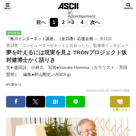
前へ
1
2
3
4
次へ
デジタル
『角川インターネット講座』（全15巻）応援企画
― 第11回
第14巻『コンピューターがネットと出会ったら』監修者インタビュー
夢を叶えるには現実を見よ TRONプロジェクト坂
村健博士かく語りき
文● 盛田諒、小林久 写真●Yusuke Homma（カラリスト：芳田
賢明） 編集●村山剛史／ASCII.jp
[PC表示へ]
2015年12月12日 18時00分更新
お気に入り