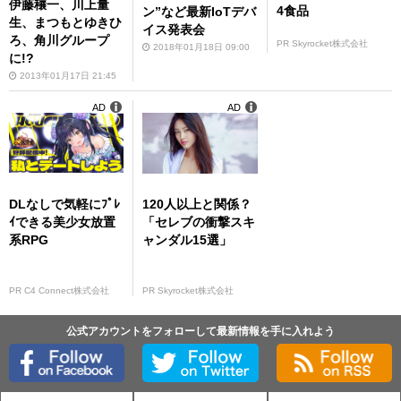
伊藤穰一、川上量
4食品
ン”など最新IoTデバ
生、まつもとゆきひ
イス発表会
ろ、角川グループ
PR Skyrocket株式会社
2018年01月18日 09:00
に!?
2013年01月17日 21:45
AD
AD
DLなしで気軽にﾌﾟﾚ
120人以上と関係？
ｲできる美少女放置
「セレブの衝撃スキ
系RPG
ャンダル15選」
PR C4 Connect株式会社
PR Skyrocket株式会社
公式アカウントをフォローして最新情報を手に入れよう