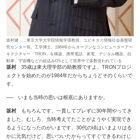
坂村健……東京大学大学院情報学環教授、ユビキタス情報社会基盤研
究センター長。工学博士。1984年からオープンなコンピューターアー
キテクチャー「TRON」を構築。携帯電話、家電、デジタル機器、自
動車、宇宙機などの組込みOSとして世界中で多数使われている
坂村
35歳は東大理学部の助教授ですよ。TRONプロジ
ェクトを始めたのが1984年だからちょうどそのくらいで
す。
──
いまも当時の思いは根底にありますか。
坂村
もちろんです。一貫してブレずに30年間やってき
ました。むしろ、当時考えてたことがようやく実現でき
るようになったのがいまです。30代の頃はいまよりはる
かに元気だけど、思いついたからってすぐできるわけじ