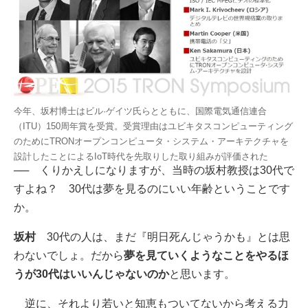
今年、坂村博士はビル·ゲイツ氏らとともに、国際電気通信連合
（ITU）150周年賞を受賞。受賞理由はユビキタスコンピューティング
のためにTRONオープンコンピュータ・システム・アーキテクチャを
設計したことによるIoT時代を先取りした取り組みが評価された
──
くりかえしになりますが、当時の坂村教授は30代で
すよね？ 30代は夢を見るのにいい年齢ということです
か。
坂村
30代の人は、まだ『明日死んじゃうかも』とは思
わないでしょ。だから
夢を見ていくようなことをやるほ
うが30代はいいんじゃないのか
と思います。
逆に、それより若いと知恵もついてないから考える力