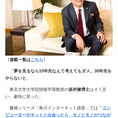
〈連載一覧は
こちら
〉
「
夢を見るなら10年先なんて考えてもダメ。30年先を
やらないと
」
東京大学大学院情報学環教授の
坂村健博士
はそう言
い、豪快に笑った。
書籍シリーズ「角川インターネット講座」では『
コン
ピューターがネットと出会ったら モノとモノがつなが