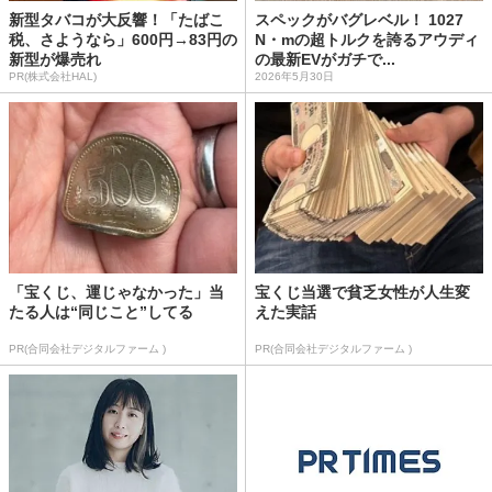
新型タバコが大反響！「たばこ
スペックがバグレベル！ 1027
税、さようなら」600円→83円の
N・mの超トルクを誇るアウディ
新型が爆売れ
の最新EVがガチで...
PR(株式会社HAL)
2026年5月30日
「宝くじ、運じゃなかった」当
宝くじ当選で貧乏女性が人生変
たる人は“同じこと”してる
えた実話
PR(合同会社デジタルファーム )
PR(合同会社デジタルファーム )