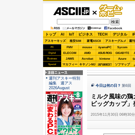
ASCII.jp
ゲーム・
ホビー
トップ
AI
IoT
ビジネス
TECH
デジタル
i
アスキーキッズ
格安SIM
家電ASCII
アスキーグルメ
週刊
FMV
mouse
iiyamaPC
Sycom
PC
ELECOM
AMD
ASUS ROG
Digital
GIGABYTE
JAWS
Acrobat
kintone
Azure
Business
S
JAPANNEXT
マカフィー
キヤノンMJ
ソフマップ
Special
注目ニュース
週刊アスキー特別
編集 週アス
今日は何の日？
第6回
2026August
ミルク風味の鶏
ビッグカップ」
2015年11月30日 06時30