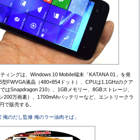
グは、Windows 10 Mobile端末「KATANA 01」を発
型FWVGA液晶（480×854ドット）、CPUは1.1GHzのクア
Snapdragon 210）、1GBメモリー、8GBストレージ、
ン200万画素）、1700mAhバッテリーなど、エントリークラ
0円で販売する。
ば 俺のだし監修 俺のラー油肉そば」