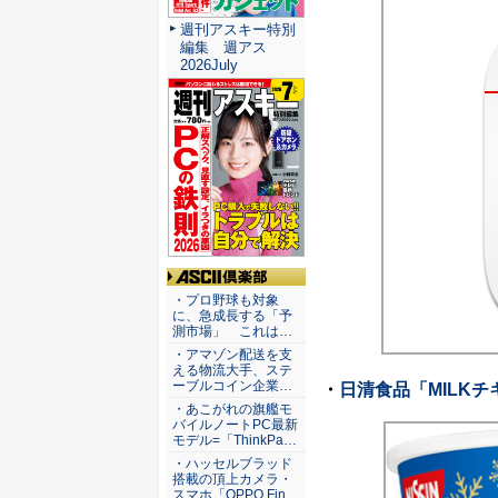
週刊アスキー特別
編集 週アス
2026July
ASCII倶楽部
・プロ野球も対象
に、急成長する「予
測市場」 これは…
・アマゾン配送を支
える物流大手、ステ
ーブルコイン企業…
・
日清食品「MILK
・あこがれの旗艦モ
バイルノートPC最新
モデル=「ThinkPa…
・ハッセルブラッド
搭載の頂上カメラ・
スマホ「OPPO Fin…