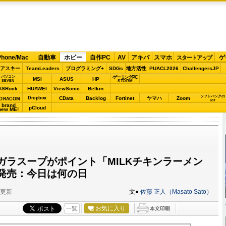
Phone/Mac
自動車
ホビー
自作PC
AV
アキバ
スマホ
ゲ
スタートアップ
アスキー
TeamLeaders
プログラミング+
SDGs
地方活性
PUACL2026
ChallengersJP
パソコン
ゲーミングPC
MSI
ASUS
HP
STORM
SEVEN
ASRock
HUAWEI
ViewSonic
Belkin
ソフトバンクの
Dropbox
CData
Backlog
Fortinet
ヤマハ
Zoom
ORACOM
IoT
brand
pCloud
new ME!
ガラスープがポイント「MILKチキンラーメン
発売：今日は何の日
分更新
文●
佐藤 正人（Masato Sato）
お気に入り
一覧