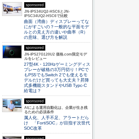
sponsored
JN-IPS34UQ2-HSC6とJN-
IPSC34UQ2-HSC6で比較
曲面（湾曲）ディスプレーってな
にがすごいの？一般的な平面モデ
ルとの見え方の違いや曲率（R）
の意味、選び方を解説
sponsored
JN-IPS27G120U2 価格.com限定モデ
ルをレビュー
27型4K・120Hzゲーミングディス
プレーが破格の3万円切り！PCで
もPS5でもSwitch 2でも使えるモ
デルだけど買っても大丈夫？昇降
式多機能スタンドやUSB Typc-C
給電は？
sponsored
AIによる運用自動化は、企業が生き残
るための必須条件
属人化、人手不足、アラートだら
け 「FortiSOC」が目指す次世代
SOC改革
sponsored