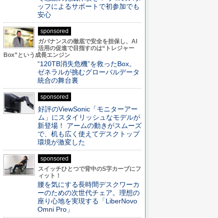
ッフによるサポートで初参加でも
安心
sponsored
ガバナンスの徹底で安全を担保し、AI
活用の促進で目指すのは“トレジャー
Box”という成長エンジン
“120TB消失危機”を救ったBox。
ゼネラルが挑むグローバルデータ
統合の舞台裏
sponsored
好評のViewSonic「モニターアー
ム」にスタイリッシュなモデルが
新登場！ アームの動きがスムーズ
で、机も広く使えてデスクトップ
環境が激変した
sponsored
スイッチひとつで背中のS字カーブにフ
ィット！
腰を気にする長時間デスクワーカ
ーのための次世代チェア。理想の
座り心地を実現する「LiberNovo
Omni Pro」