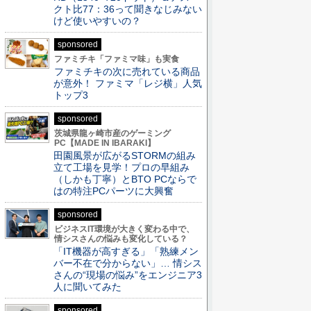
クト比77：36って聞きなじみない
けど使いやすいの？
sponsored
ファミチキ「ファミマ味」も実食
ファミチキの次に売れている商品
が意外！ ファミマ「レジ横」人気
トップ3
sponsored
茨城県龍ヶ崎市産のゲーミング
PC【MADE IN IBARAKI】
田園風景が広がるSTORMの組み
立て工場を見学！プロの早組み
（しかも丁寧）とBTO PCならで
はの特注PCパーツに大興奮
sponsored
ビジネスIT環境が大きく変わる中で、
情シスさんの悩みも変化している？
「IT機器が高すぎる」「熟練メン
バー不在で分からない」… 情シス
さんの“現場の悩み”をエンジニア3
人に聞いてみた
sponsored