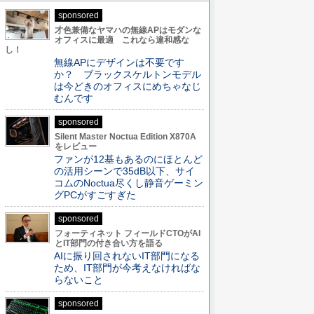
sponsored
才色兼備なヤマハの無線APはモダンな
オフィスに最適 これなら違和感な
し！
無線APにデザインは不要です
か？ ブラックスケルトンモデル
は今どきのオフィスにめちゃなじ
むんです
sponsored
Silent Master Noctua Edition X870A
をレビュー
ファンが12基もあるのにほとんど
の活用シーンで35dB以下、サイ
コムのNoctua尽くし静音ゲーミン
グPCがすごすぎた
sponsored
フォーティネット フィールドCTOがAI
とIT部門の付き合い方を語る
AIに振り回されないIT部門になる
ため、IT部門が今考えなければな
らないこと
sponsored