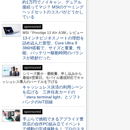
約1万円でノイキャン、デュアル
接続ってマジ？ MSIのゲーミング
ヘッドセットのコスパがどうかし
ている
sponsored
MSI「Prestige 13 AI+ A3M」レビュー
13インチビジネスノートの理想を
詰め込んだ新型、Core Ultra 9
386H搭載で、サイズと重量、性
能、バッテリー駆動時間のバラン
スが絶妙だった
sponsored
シリーズ最小・最軽量、申し込みから
最短4営業日。モバイル通信対応でキャ
ッシュレス導入のハードルを下げる
キャッシュレス決済の利用シーン
を広げる 三井住友カードの
「stera terminal light」とソフト
バンクのIoT回線
sponsored
手ぶらで挑戦できるアプライド豊
田店の自作PC組み立てイベント
で感動の完成体験を！ プロのスタ