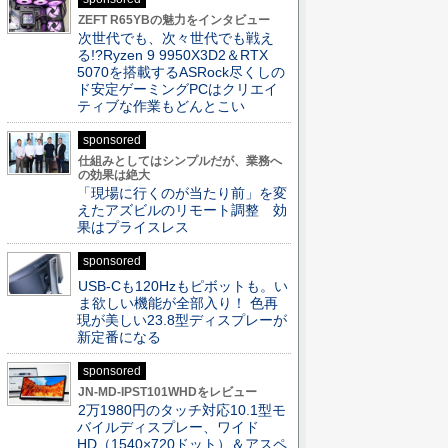
ZEFT R65YBの魅力をインタビュー
次世代でも、次々世代でも戦え
る!?Ryzen 9 9950X3D2＆RTX
5070を搭載するASRock尽くしの
ド安定ゲーミングPCはクリエイ
ティブな作業もどんとこい
sponsored
仕組みとしてはシンプルだが、業務へ
の効果は絶大
「現場に行くのが当たり前」を変
えたアズビルのリモート調整 効
果はプライスレス
sponsored
USB-Cも120Hzもピボットも。い
ま欲しい機能が全部入り！ 色再
現が美しい23.8型ディスプレーが
新定番になる
sponsored
JN-MD-IPST101WHDをレビュー
2万1980円のタッチ対応10.1型モ
バイルディスプレー、ワイド
HD（1540×720ドット）＆アスペ