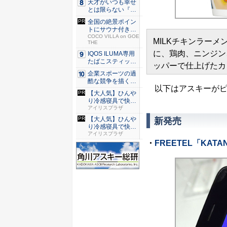
天才がいつも幸せ
とは限らない『ダ
イヤモン...
全国の絶景ポイン
トにサウナ付きの
シェア別...
COCO VILLA on GOE
MILKチキンラー
THE
に、鶏肉、ニンジン
IQOS ILUMA専用
たばこスティッ
ッパーで仕上げたカ
ク...
企業スポーツの過
酷な競争を描く『J
以下はアスキーがピ
JM ...
【大人気】ひんや
り冷感寝具で快適
な睡眠を...
アイリスプラザ
【大人気】ひんや
新発売
り冷感寝具で快適
な睡眠を...
アイリスプラザ
・
FREETEL「KATAN