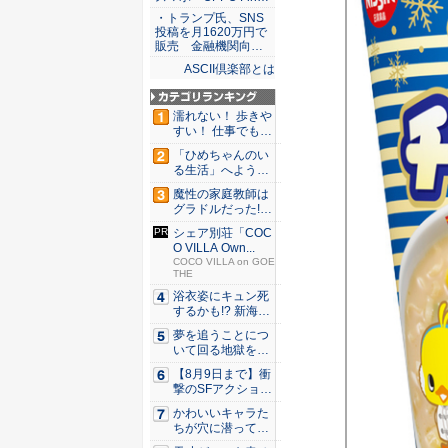
・トランプ氏、SNS
投稿を月1620万円で
販売 金融機関向…
ASCII倶楽部とは
濡れない！ 歩きや
すい！ 仕事でも履
ける...
「ひめちゃんのい
る生活」へようこ
そ！ 「...
魔性の家庭教師は
グラドルだった!?
村雨...
シェア別荘「COC
O VILLA Own...
COCO VILLA on GOE
THE
浴衣姿にキュン死
するかも!? 新海ま
きが...
夢を追うことにつ
いて回る地獄を描
く『二階...
【8月9日まで】衝
撃のSFアクション
『G...
かわいいキャラた
ちが穴に潜ってひ
どい目に...