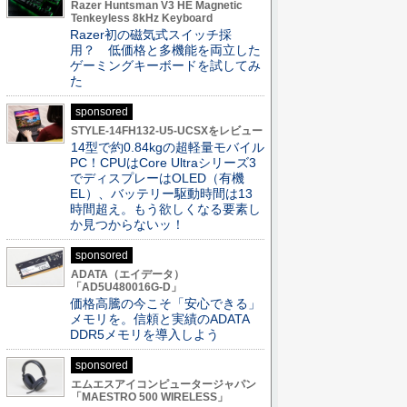
Razer Huntsman V3 HE Magnetic
Tenkeyless 8kHz Keyboard
Razer初の磁気式スイッチ採
用？ 低価格と多機能を両立した
ゲーミングキーボードを試してみ
た
sponsored
STYLE-14FH132-U5-UCSXをレビュー
14型で約0.84kgの超軽量モバイル
PC！CPUはCore Ultraシリーズ3
でディスプレーはOLED（有機
EL）、バッテリー駆動時間は13
時間超え。もう欲しくなる要素し
か見つからないッ！
sponsored
ADATA（エイデータ）
「AD5U480016G-D」
価格高騰の今こそ「安心できる」
メモリを。信頼と実績のADATA
DDR5メモリを導入しよう
sponsored
エムエスアイコンピュータージャパン
「MAESTRO 500 WIRELESS」