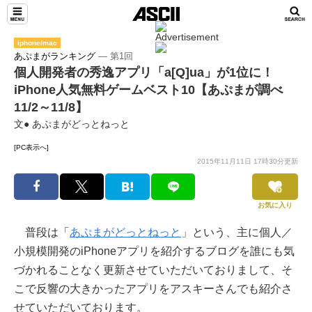
iphone/mac
あぷまがランキング
― 第1回
個人開発者の秀逸アプリ「a[Q]ua」が1位に！
iPhone人気無料ゲームベスト10【あぷまが調べ
11/2～11/8】
文● あぷまがどっとねっと
[PC表示へ]
2015年11月11日 17時30分更新
お気に入り
普段は「
あぷまがどっとねっと
」という、主に個人／
小規模開発のiPhoneアプリを紹介するブログを誰にも気
づかれることなく更新させていただいておりまして、そ
こで反響の大きかったアプリをアスキーさんでも紹介さ
せていただいております。