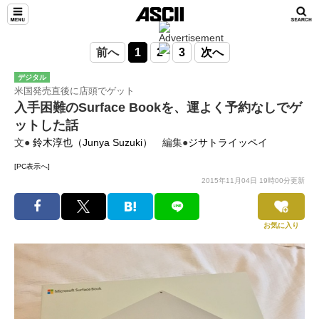
前へ
1
2
3
次へ
デジタル
米国発売直後に店頭でゲット
入手困難のSurface Bookを、運よく予約なしでゲ
ットした話
文●
鈴木淳也（Junya Suzuki）
編集●
ジサトライッペイ
[PC表示へ]
2015年11月04日 19時00分更新
お気に入り