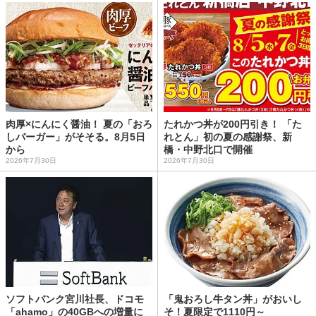
肉厚×にんにく醤油！ 夏の「おろ
たれかつ丼が200円引き！ 「た
しバーガー」がそそる。8月5日
れとん」初の夏の感謝祭、新
から
橋・中野北口で開催
2026年7月30日
2026年7月30日
ソフトバンク宮川社長、ドコモ
「鬼おろし牛タン丼」がおいし
「ahamo」の40GBへの増量に
そ！夏限定で1110円～