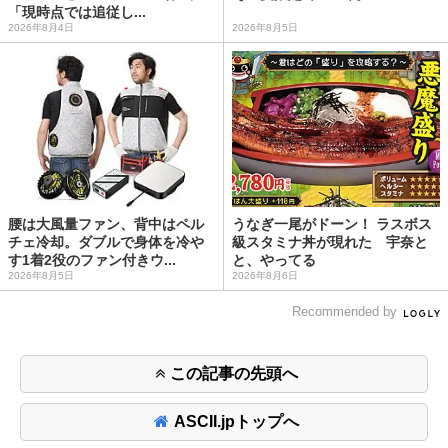
「現時点では追従し...
2026年8月4日
2026年8月5日
腰は大風量ファン、背中はペル
うなぎ一尾がドーン！ ラスボス
チェ冷却。ダブルで身体を冷や
級スタミナ丼が現れた 宇奈と
す1着2役のファン付きウ...
と、やってる
2026年8月5日
2026年8月6日
Recommended by
この記事の先頭へ
ASCII.jpトップへ