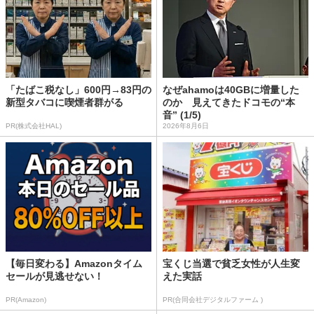
「たばこ税なし」600円→83円の
なぜahamoは40GBに増量した
新型タバコに喫煙者群がる
のか 見えてきたドコモの“本
音” (1/5)
PR(株式会社HAL)
2026年8月6日
【毎日変わる】Amazonタイム
宝くじ当選で貧乏女性が人生変
セールが見逃せない！
えた実話
PR(Amazon)
PR(合同会社デジタルファーム )