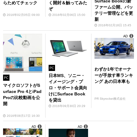
Surface Bookの新
らためてチェック
く開封＆触ってみた
ファーム公開、バッ
ぞ
テリー管理などを更
2016年02月05日 09:00
2016年02月06日 15:00
新
2016年02月18日 15:45
AD
PC
わずか1年でオーナ
ーが手放す車ランキ
日本MS、ソニー・
PC
ング あの日本車も
イメージング・プ
マイクロソフトがS
ロ・サポート会員向
urface Pro 4とiPad
けにSurface Book
Proの比較動画を公
PR Skyrocket株式会社
を貸出
開
2016年09月30日 20:29
2016年08月17日 16:30
AD
AD