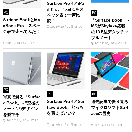
Surface Pro 4とiPa
d Pro、Pixel Cをス
PC
PC
ペック表で一斉比
Surface BookとMa
「Surface Book」 -
較！
cBook Pro、スペッ
MSがSkylake搭載
2015年10月07日 15:00
ク表で比べてみた！
の13.5型デタッチャ
ブルノート
2015年10月07日 17:30
2015年10月07日 02:41
PC
PC
PC
写真で見る「Surfac
Surface Pro 4とSur
過去記事で振り返る
e Book」 - ”究極の
face Book、どっち
マイクロソフトSurf
ノート”のデザイン
を買えばいい？
aceの歴史
を愛でる
2015年11月06日 17:30
2015年11月10日 09:00
2015年11月11日 09:00