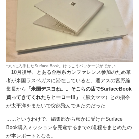
ついに入手したSurface Book。けっこうパッケージがでかい
10月後半、とある金融系カンファレンス参加のため筆
者が米国ラスベガスに滞在していると、週アスの宮野編
集長から
「米国デスヨね。。そこらの店でSurfaceBook
買ってきてくれたらヒーロー!!!」
（原文ママ）との指令
が太平洋をまたいで突然飛んできたのだった
……というわけで、編集部から密かに受けたSurface
Book購入ミッションを完遂するまでの道程をまとめたの
が本レポートとなる。