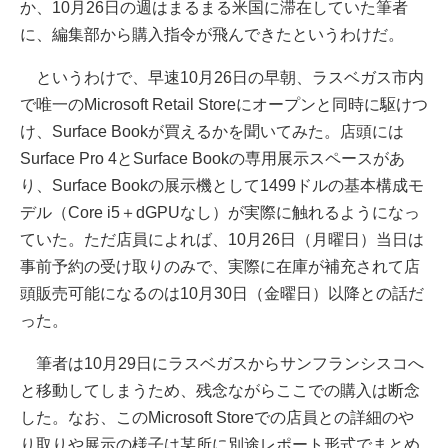
か、10月26日の週はまるまる米国に滞在していた筆者
に、編集部から購入指令が飛んできたというわけだ。
というわけで、早速10月26日の早朝、ラスベガス市内
で唯一のMicrosoft Retail Storeにオープンと同時に駆けつ
け、Surface Bookが買えるかを聞いてみた。店頭には
Surface Pro 4とSurface Bookの専用展示スペースがあ
り、Surface Bookの展示機として1499ドルの基本構成モ
デル（Core i5＋dGPUなし）が実際に触れるようになっ
ていた。ただ店員によれば、10月26日（月曜日）当日は
事前予約の受け取りのみで、実際に在庫が補充されて店
頭販売可能になるのは10月30日（金曜日）以降との話だ
った。
筆者は10月29日にラスベガスからサンフランシスコへ
と移動してしまうため、残念ながらここでの購入は断念
した。なお、このMicrosoft Storeでの店員との詳細のや
り取りや展示の様子は某所に別途レポート形式でまとめ