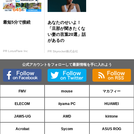
最短5分で接続
あなたのせいよ！
「旦那が聞きたくな
い妻の言葉20選」話
があるの
PR LotusFlare Inc
PR Skyrocket株式会社
公式アカウントをフォローして最新情報を手に入れよう
FMV
mouse
マカフィー
ELECOM
iiyama PC
HUAWEI
JAWS-UG
AMD
kintone
Acrobat
Sycom
ASUS ROG