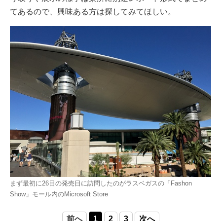
てあるので、興味ある方は探してみてほしい。
まず最初に26日の発売日に訪問したのがラスベガスの「Fashon
Show」モール内のMicrosoft Store
前へ
1
2
3
次へ