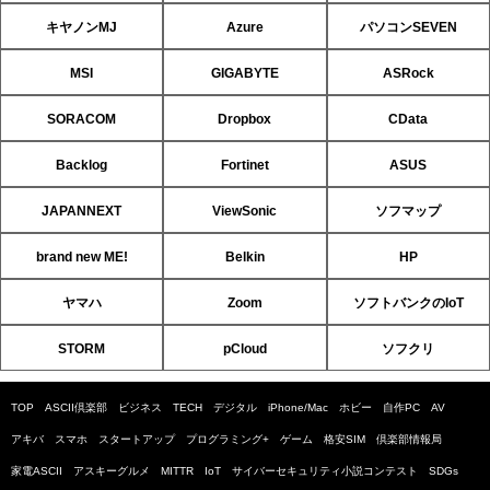
キヤノンMJ
Azure
パソコンSEVEN
MSI
GIGABYTE
ASRock
SORACOM
Dropbox
CData
Backlog
Fortinet
ASUS
JAPANNEXT
ViewSonic
ソフマップ
brand new ME!
Belkin
HP
ヤマハ
Zoom
ソフトバンクのIoT
STORM
pCloud
ソフクリ
TOP
ASCII倶楽部
ビジネス
TECH
デジタル
iPhone/Mac
ホビー
自作PC
AV
アキバ
スマホ
スタートアップ
プログラミング+
ゲーム
格安SIM
倶楽部情報局
家電ASCII
アスキーグルメ
MITTR
IoT
サイバーセキュリティ小説コンテスト
SDGs