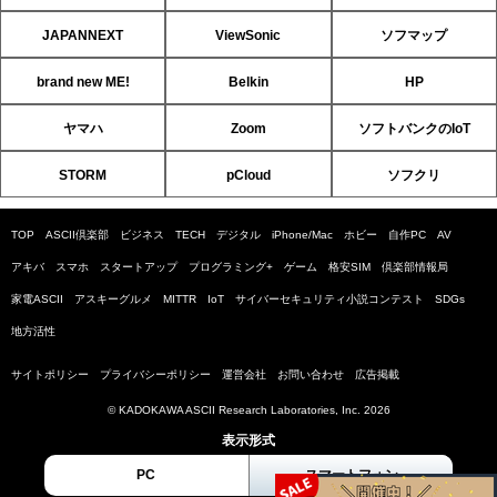
JAPANNEXT
ViewSonic
ソフマップ
brand new ME!
Belkin
HP
ヤマハ
Zoom
ソフトバンクのIoT
STORM
pCloud
ソフクリ
TOP
ASCII倶楽部
ビジネス
TECH
デジタル
iPhone/Mac
ホビー
自作PC
AV
アキバ
スマホ
スタートアップ
プログラミング+
ゲーム
格安SIM
倶楽部情報局
家電ASCII
アスキーグルメ
MITTR
IoT
サイバーセキュリティ小説コンテスト
SDGs
地方活性
サイトポリシー
プライバシーポリシー
運営会社
お問い合わせ
広告掲載
© KADOKAWA ASCII Research Laboratories, Inc. 2026
表示形式
PC
スマートフォン