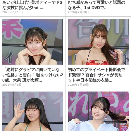
あいが仕上げた美ボディーでドS
むち感があって可愛いと話題の
な演技に挑んだ2nd ...
なる子、1st DVDで...
2026年7月10日
2026年7月30日
「絶対にグラビアに向いていな
初めてのプライベート撮影会で
い性格」と告白！ 嘘をつけない2
ド緊張!? 百合川サシャが長袖ニ
0歳、大泉 凛が念願...
ットや日本伝統の衣装...
2026年5月8日
2026年6月16日