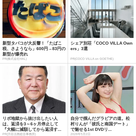
新型タバコが大反響！「たばこ
シェア別荘「COCO VILLA Own
税、さようなら」600円→83円の
ers」3選
新型が爆売れ
PR(株式会社HAL)
PR(COCO VILLA on GOETHE)
リボ地獄から抜け出したい人
自分で掴んだグラビアの道。松
は、返済を3～6ヶ月停止して
村りんが「彼氏と南国デート」
『大幅に減額してから返済す...
で魅せる1st DVDリ...
PR(渋谷法務総合事務所)
2026年5月2日