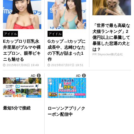
「世界で最も高級な
犬猫ランキング」2
アイドル
アイドル
億円以上に暴騰して
Eカップロリ巨乳永
Gカップ→Iカップに
暴落した悲運の犬と
井里菜がブルマや裸
成長中、志崎ひなた
は？
エプロン、眼帯ビキ
の下乳が詰まった1
PR Skyrocket株式会社
ニも魅せる
作
2015年07月06日 19:49
2015年07月07日 19:51
AD
AD
最短5分で接続
ローソンアプリ／ク
ーポン配信中