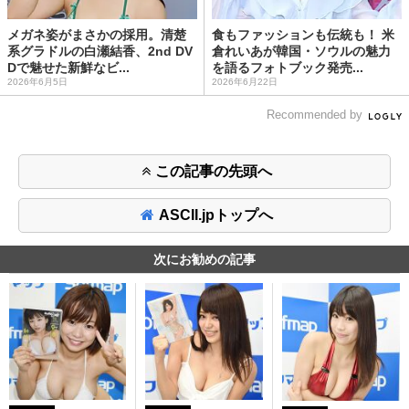
メガネ姿がまさかの採用。清楚
食もファッションも伝統も！ 米
系グラドルの白瀬結香、2nd DV
倉れいあが韓国・ソウルの魅力
Dで魅せた新鮮なビ...
を語るフォトブック発売...
2026年6月5日
2026年6月22日
Recommended by
この記事の先頭へ
ASCII.jpトップへ
次にお勧めの記事