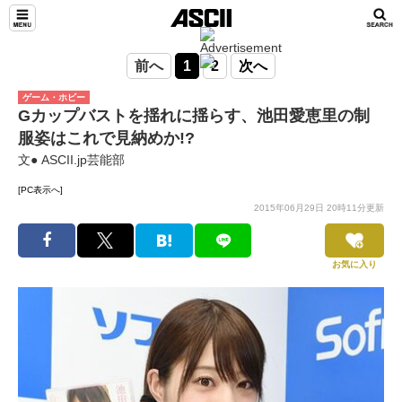
前へ
1
2
次へ
ゲーム・ホビー
Gカップバストを揺れに揺らす、池田愛恵里の制
服姿はこれで見納めか!?
文● ASCII.jp芸能部
[PC表示へ]
2015年06月29日 20時11分更新
お気に入り