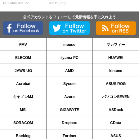
PR LotusFlare Inc
PR ローソン
公式アカウントをフォローして最新情報を手に入れよう
FMV
mouse
マカフィー
ELECOM
iiyama PC
HUAWEI
JAWS-UG
AMD
kintone
Acrobat
Sycom
ASUS ROG
キヤノンMJ
Azure
パソコンSEVEN
MSI
GIGABYTE
ASRock
SORACOM
Dropbox
CData
Backlog
Fortinet
ASUS