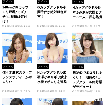
アイドル
アイドル
アイドル
148cmのGカップ！
Gカップグラドル小
Hカップグラドル鈴
ロリ巨乳“ミズチ
間千代が絶対服従宣
木ふみ奈が女医とナ
チ”に視線は釘付
言！
ース一人二役を熱演
け！
2015年06月23日 21:03
2015年06月22日 21:10
2015年06月17日 21:09
アイドル
アイドル
アイドル
佐々木麻衣のラ・フ
Hカップグラドル鷹
初DVDでポロリしま
ランスボディーがポ
羽澪がギリギリ競泳
くり！ 期待のFカ
ロリ!?
水着でポロりを連発
ップグラドル紺野栞
がデビュー！
2015年06月16日 19:24
2015年06月30日 20:16
2015年07月01日 19:16
AD